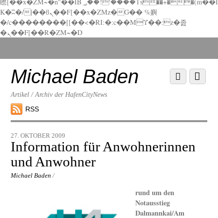
矁[��x�ZM~�n"��IB؃��!'����Тѕ��+��(m��I
K�ʭ�/|��ϐܢ��F[��x�ZMz�G�� %嬩
�/c��������[[��<�RI:�:c��MΎ��:z�졾
�ܢ��F[��R�ZM~�D
Scroll
down
to
Michael Baden
Scroll
Menu
content
down
to
Artikel / Archiv der HafenCityNews
content
RSS
27. OKTOBER 2009
Information für Anwohnerinnen
und Anwohner
Michael Baden
/
rund um den
Notausstieg
Dalmannkai/Am