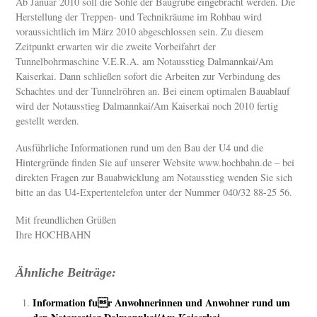
Ab Januar 2010 soll die Sohle der Baugrube eingebracht werden. Die
Herstellung der Treppen- und Technikräume im Rohbau wird
voraussichtlich im März 2010 abgeschlossen sein. Zu diesem
Zeitpunkt erwarten wir die zweite Vorbeifahrt der
Tunnelbohrmaschine V.E.R.A. am Notausstieg Dalmannkai/Am
Kaiserkai. Dann schließen sofort die Arbeiten zur Verbindung des
Schachtes und der Tunnelröhren an. Bei einem optimalen Bauablauf
wird der Notausstieg Dalmannkai/Am Kaiserkai noch 2010 fertig
gestellt werden.
Ausführliche Informationen rund um den Bau der U4 und die
Hintergründe finden Sie auf unserer Website www.hochbahn.de – bei
direkten Fragen zur Bauabwicklung am Notausstieg wenden Sie sich
bitte an das U4-Expertentelefon unter der Nummer 040/32 88-25 56.
Mit freundlichen Grüßen
Ihre HOCHBAHN
Ähnliche Beiträge:
Information fur Anwohnerinnen und Anwohner rund um
den Notausstieg Dalmannkai/Am Kaiserkai