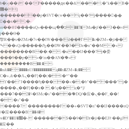
b�>j��)΄��!P�����ԫ��&���;�"k��B�
޶�}
��������p�SVT�(w��ę��!j������
��x�;�-
m��@J����nQ+���պ��כ��7�Ma�jf��J��ͱ4
j���Ѳ�
撆R��x�ZMz�7v��IW���/d��ٞ�Тז�c�ZM~�ji��
ߒ��sQz�����Ԡ��DW��3�De�n"��M�+/
��������B��:�-�u��IJ���7j�委
���9��p�=�'m��AN�ޭ�=/
��������B��:�-
�n&������nUf���������q��x�ZM~�
c��
Ϲ�+,&��Ὰܢ��F[��(�1�*"��
ϒ��"J����ԧ�����<�;�b"�� ���"j�
����ܢ��F[��x� ,�!q�� қ�*]/
���؝�2��7�SMc�s"���ޭ�DQ/�应�ܢ��F_��!
� :�s"��
����7`��������F��+�SVT�n"��IJ����nQ
/�应����B ��4�
w�D"��IJ�׭�-`������S��9�Dr�ji��EJ߅��gJ
�应��