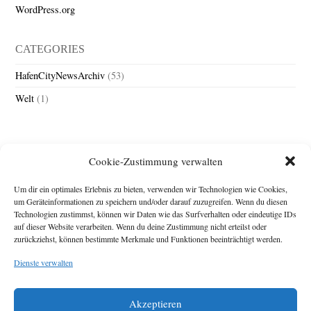
WordPress.org
CATEGORIES
HafenCityNewsArchiv
(53)
Welt
(1)
Cookie-Zustimmung verwalten
Um dir ein optimales Erlebnis zu bieten, verwenden wir Technologien wie Cookies,
um Geräteinformationen zu speichern und/oder darauf zuzugreifen. Wenn du diesen
Technologien zustimmst, können wir Daten wie das Surfverhalten oder eindeutige IDs
Impressum
auf dieser Website verarbeiten. Wenn du deine Zustimmung nicht erteilst oder
zurückziehst, können bestimmte Merkmale und Funktionen beeinträchtigt werden.
Michael Baden,
Schwensholz 4,
Dienste verwalten
24376 Hasselberg
Disclaimer
Diese Webseite stellt
Akzeptieren
Inhalte der ersten