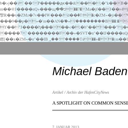
b�>j��)΄��!P�����ԫ��&���;�"k��B�޶�}��������p�SVT�(w��ę��!j������ ��x�;�-
m��@J����nQ+���պ��כ��7�Ma�jf��J��ͱ4j���Ѳ�
撆R��x�ZMz�7v��IW���/d��ٞ�Тז�c�ZM~�ji�� ߒ��sQz�����Ԡ��DW��3�De�n"��M�+/��������B��:�-�u��IJ���7j�委
���9��p�=�'m��AN�ޭ�=/��������B��:�-�n&�
ϒ��"J����ԧ�����<�;�b"�� ���"j�����ܢ��F[��x� ,�!q�� қ�*]/���؝�2��7�SMc�s"���ޭ�DQ/�应�ܢ��F_
����7`��������F��+�SVT�n"��IJ����nQ/�应����B ��4� w�D"��IJ�׭�-
Scroll
down
to
content
Michael Baden
Artikel / Archiv der HafenCityNews
A SPOTLIGHT ON COMMON SENS
Menu
Scroll
down
to
7. JANUAR 2013