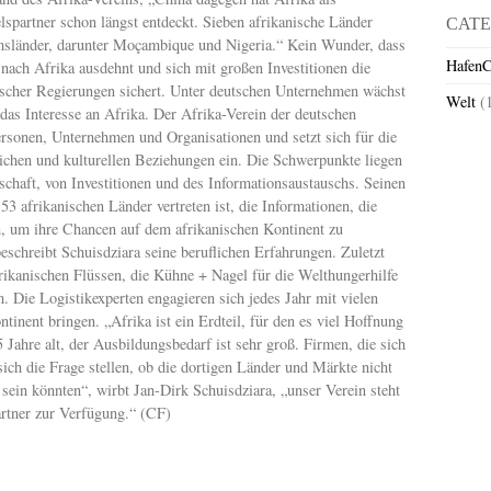
lspartner schon längst entdeckt. Sieben afrikanische Länder
CATE
msländer, darunter Moçambique und Nigeria.“ Kein Wunder, dass
HafenC
nach Afrika ausdehnt und sich mit großen Investitionen die
ischer Regierungen sichert. Unter deutschen Unternehmen wächst
Welt
(
as Interesse an Afrika. Der Afrika-Verein der deutschen
Personen, Unternehmen und Organisationen und setzt sich für die
lichen und kulturellen Beziehungen ein. Die Schwerpunkte liegen
schaft, von Investitionen und des Informationsaustauschs. Seinen
 53 afrikanischen Länder vertreten ist, die Informationen, die
n, um ihre Chancen auf dem afrikanischen Kontinent zu
beschreibt Schuisdziara seine beruflichen Erfahrungen. Zuletzt
afrikanischen Flüssen, die Kühne + Nagel für die Welthungerhilfe
 Die Logistikexperten engagieren sich jedes Jahr mit vielen
ntinent bringen. „Afrika ist ein Erdteil, für den es viel Hoffnung
 Jahre alt, der Ausbildungsbedarf ist sehr groß. Firmen, die sich
 sich die Frage stellen, ob die dortigen Länder und Märkte nicht
t sein könnten“, wirbt Jan-Dirk Schuisdziara, „unser Verein steht
artner zur Verfügung.“ (CF)