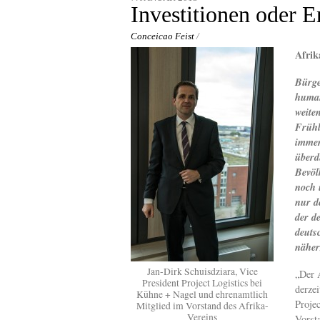
content
Investitionen oder E
Conceicao Feist
/
Afrik
Bürge
human
weite
Frühl
immer
überd
Bevöl
noch 
nur d
der d
deuts
näher
Jan-Dirk Schuisdziara, Vice
„Der 
President Project Logistics bei
derzei
Kühne + Nagel und ehrenamtlich
Proje
Mitglied im Vorstand des Afrika-
Vereins
Vorst