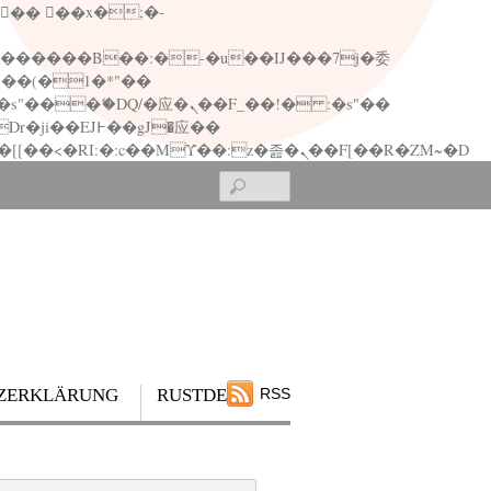
矁[��x�ZM~�n"��IB؃��!'����Тѕ��+��(m��IK�ʭ�/|��ϐܢ��F[��x�ZMz�G�� %嬩�/c��������[[��<�RI:�:c��MΎ��:z�졾�ܢ��F[��R�ZM~�D
Search
ZERKLÄRUNG
RUSTDESK
RSS