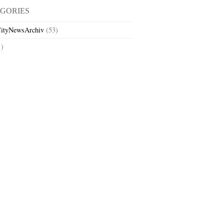
GORIES
ityNewsArchiv
(53)
1)