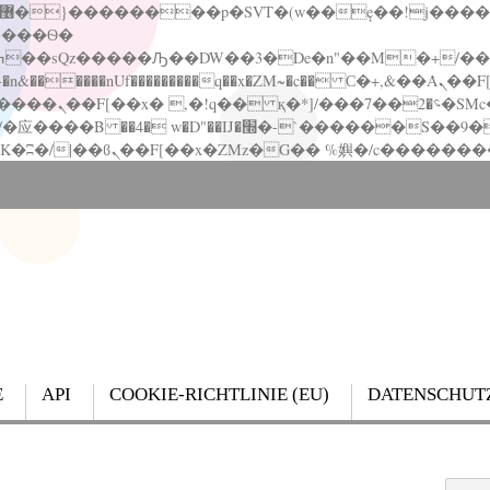
�����nUf���������q��x�ZM~�
c�� Ϲ�+,&��Ὰܢ��F[��(�1�*"��
��!� :�s"��
`������S��9�Dr�ji��EJ߅��gJ�应��
E
API
COOKIE-RICHTLINIE (EU)
DATENSCHUT
Search