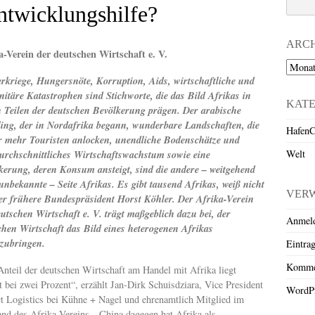
ntwicklungshilfe?
ARC
a-Verein der deutschen Wirtschaft e. V.
Archiv
rkriege, Hungersnöte, Korruption, Aids, wirtschaftliche und
itäre Katastrophen sind Stichworte, die das Bild Afrikas in
KAT
n Teilen der deutschen Bevölkerung prägen. Der arabische
ing, der in Nordafrika begann, wunderbare Landschaften, die
HafenC
 mehr Touristen anlocken, unendliche Bodenschätze und
Welt
urchschnittliches Wirtschaftswachstum sowie eine
kerung, deren Konsum ansteigt, sind die andere – weitgehend
unbekannte – Seite Afrikas. Es gibt tausend Afrikas, weiß nicht
VER
er frühere Bundespräsident Horst Köhler. Der Afrika-Verein
eutschen Wirtschaft e. V. trägt maßgeblich dazu bei, der
Anmel
chen Wirtschaft das Bild eines heterogenen Afrikas
zubringen.
Eintra
Komme
Anteil der deutschen Wirtschaft am Handel mit Afrika liegt
t bei zwei Prozent“, erzählt Jan-Dirk Schuisdziara, Vice President
WordPr
ct Logistics bei Kühne + Nagel und ehrenamtlich Mitglied im
and des Afrika-Vereins, „China dagegen hat Afrika als