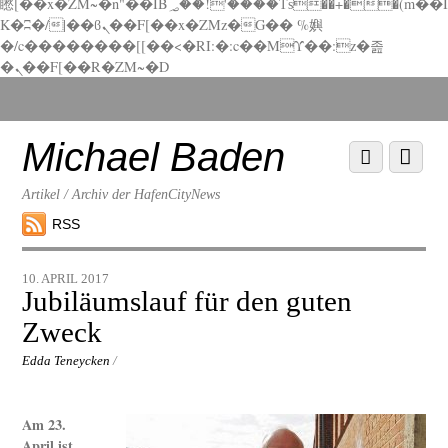
矁[��x�ZM~�n"��IB؃��!'����Тѕ��+��(m��I
K�ʭ�/|��ϐܢ��F[��x�ZMz�G�� %嬩
�/c��������[[��<�RI:�:c��MΎ��:z�졾
�ܢ��F[��R�ZM~�D
Scroll
down
to
Michael Baden
Scroll
Menu
content
down
to
Artikel / Archiv der HafenCityNews
content
RSS
10. APRIL 2017
Jubiläumslauf für den guten
Zweck
Edda Teneycken
/
Am 23.
April ist