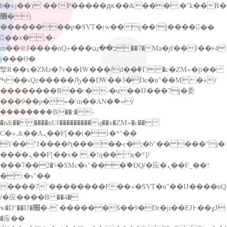
b�>j��)΄��!P�����ԫ��&���;�"k��B�
޶�}
��������p�SVT�(w��ę��!j������
��x�;�-
m��@J����nQ+���պ��כ��7�Ma�jf��J��ͱ4
j���Ѳ�
撆R��x�ZMz�7v��IW���/d��ٞ�Тז�c�ZM~�ji��
ߒ��sQz�����Ԡ��DW��3�De�n"��M�+/
��������B��:�-�u��IJ���7j�委
���9��p�=�'m��AN�ޭ�=/
��������B��:�-
�n&������nUf���������q��x�ZM~�
c��
Ϲ�+,&��Ὰܢ��F[��(�1�*"��
ϒ��"J����ԧ�����<�;�b"�� ���"j�
����ܢ��F[��x� ,�!q�� қ�*]/
���؝�2��7�SMc�s"���ޭ�DQ/�应�ܢ��F_��!
� :�s"��
����7`��������F��+�SVT�n"��IJ����nQ
/�应����B ��4�
w�D"��IJ�׭�-`������S��9�Dr�ji��EJ߅��gJ
�应��