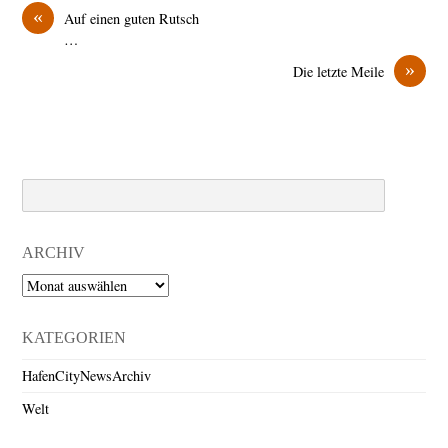
«
Auf einen guten Rutsch
…
»
Die letzte Meile
Search
ARCHIV
Archiv
KATEGORIEN
HafenCityNewsArchiv
Welt