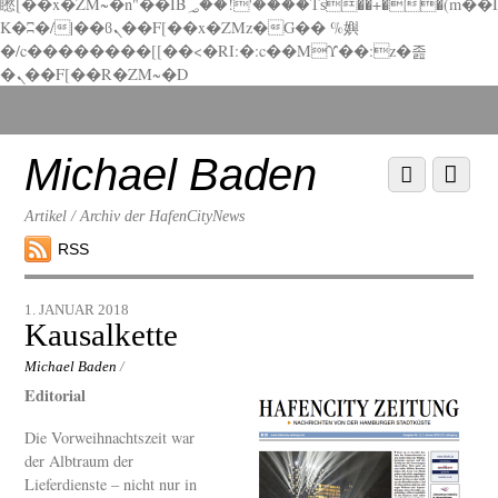
矁[��x�ZM~�n"��IB؃��!'����Тѕ��+��(m��I
K�ʭ�/|��ϐܢ��F[��x�ZMz�G�� %嬩
�/c��������[[��<�RI:�:c��MΎ��:z�졾
�ܢ��F[��R�ZM~�D
Scroll
down
to
Michael Baden
Scroll
Menu
content
down
to
Artikel / Archiv der HafenCityNews
content
RSS
1. JANUAR 2018
Kausalkette
Michael Baden
/
Editorial
Die Vorweihnachtszeit war
der Albtraum der
Lieferdienste – nicht nur in