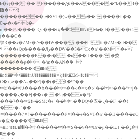
b�>j��)΄��!P�����ԫ��&���;�"k��B�
޶�}
��������p�SVT�(w��ę��!j������
��x�;�-
m��@J����nQ+���պ��כ��7�Ma�jf��J��ͱ4
j���Ѳ�
撆R��x�ZMz�7v��IW���/d��ٞ�Тז�c�ZM~�ji��
ߒ��sQz�����Ԡ��DW��3�De�n"��M�+/
��������B��:�-�u��IJ���7j�委
���9��p�=�'m��AN�ޭ�=/
��������B��:�-
�n&������nUf���������q��x�ZM~�
c��
Ϲ�+,&��Ὰܢ��F[��(�1�*"��
ϒ��"J����ԧ�����<�;�b"�� ���"j�
����ܢ��F[��x� ,�!q�� қ�*]/
���؝�2��7�SMc�s"���ޭ�DQ/�应�ܢ��F_��!
� :�s"��
����7`��������F��+�SVT�n"��IJ����nQ
/�应����B ��4�
w�D"��IJ�׭�-`������S��9�Dr�ji��EJ߅��gJ
�应��