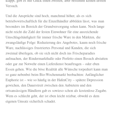
klappt, gibt es mit Glück einen zweiten, aber bestimmt keinen dritten
Versuch.
Und die Ansprüche sind hoch, manchmal höher, als es sich
betriebswirtschaftlich für die Einzelhändler abbilden lässt, was man
besonders im Bereich der Grundversorgung sehen kann. Noch lange
nicht reicht die Zahl der festen Einwohner für eine ausreichende
Umschlagshäufigkeit für immer frische Ware in den Märkten, die
zwangsläufige Folge: Reduzierung des Angebotes, kaum noch frische
Ware, nachlässiges frustriertes Personal und Kunden, die sich
zweimal überlegen, ob sie sich nicht doch ins Frischeparadies
aufmachen, der Rindermarkthalle oder Perfetto einen Besuch abstatten
oder gar zur Notwehr einen Lieferdienst beauftragen – oder eben
Essen gehen. Wie die böse Realität alle Wünsche torpediert kann man
so ganz nebenbei beim Bio-Wochenmarkt beobachten: Anfänglicher
Euphorie ist – wie so häufig in der HafenCity – spätere Depression
gewichen, den Dauerstreit zwischen den Anbietern und den
ortsansässigen Händlern gab es sowieso schon als kostenlose Zugabe.
Wem es schlecht geht, der ist eben leicht reizbar, obwohl es dem
eigenen Umsatz sicherlich schadet.