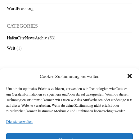
WordPress.org
CATEGORIES
HafenCityNewsArchiv
(53)
Welt
(1)
Cookie-Zustimmung verwalten
Um dir ein optimales Erlebnis zu bieten, verwenden wir Technologien wie Cookies,
um Geräteinformationen zu speichern und/oder darauf zuzugreifen. Wenn du diesen
Technologien zustimmst, können wir Daten wie das Surfverhalten oder eindeutige IDs
Impressum
auf dieser Website verarbeiten. Wenn du deine Zustimmung nicht erteilst oder
zurückziehst, können bestimmte Merkmale und Funktionen beeinträchtigt werden.
Michael Baden,
Schwensholz 4,
Dienste verwalten
24376 Hasselberg
Disclaimer
Diese Webseite stellt