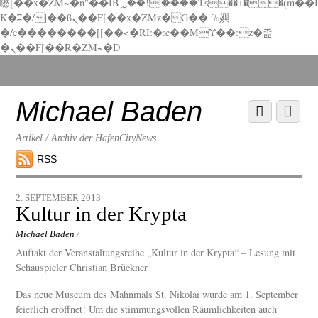
矁[��x�ZM~�n"��IB؃��!'����Тѕ��+��(m��I
K�ʭ�/|��ϐܢ��F[��x�ZMz�G�� %嬩
�/c��������[[��<�RI:�:c��MΎ��:z�졾
�ܢ��F[��R�ZM~�D
Scroll
down
to
Michael Baden
Scroll
Menu
content
down
to
Artikel / Archiv der HafenCityNews
content
RSS
2. SEPTEMBER 2013
Kultur in der Krypta
Michael Baden
/
Auftakt der Veranstaltungsreihe „Kultur in der Krypta“ – Lesung mit
Schauspieler Christian Brückner
Das neue Museum des Mahnmals St. Nikolai wurde am 1. September
feierlich eröffnet! Um die stimmungsvollen Räumlichkeiten auch