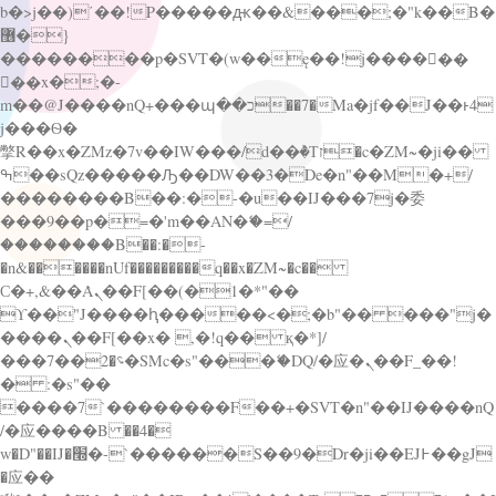
b�>j��)΄��!P�����ԫ��&���;�"k��B�
޶�}
��������p�SVT�(w��ę��!j������
��x�;�-
m��@J����nQ+���պ��כ��7�Ma�jf��J��ͱ4
j���Ѳ�
撆R��x�ZMz�7v��IW���/d��ٞ�Тז�c�ZM~�ji��
ߒ��sQz�����Ԡ��DW��3�De�n"��M�+/
��������B��:�-�u��IJ���7j�委
���9��p�=�'m��AN�ޭ�=/
��������B��:�-
�n&������nUf���������q��x�ZM~�
c��
Ϲ�+,&��Ὰܢ��F[��(�1�*"��
ϒ��"J����ԧ�����<�;�b"�� ���"j�
����ܢ��F[��x� ,�!q�� қ�*]/
���؝�2��7�SMc�s"���ޭ�DQ/�应�ܢ��F_��!
� :�s"��
����7`��������F��+�SVT�n"��IJ����nQ
/�应����B ��4�
w�D"��IJ�׭�-`������S��9�Dr�ji��EJ߅��gJ
�应��