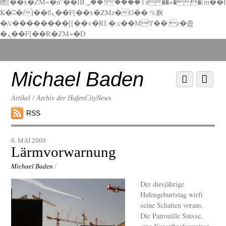
矁[��x�ZM~�n"��IB؃��!'����Тѕ��+��(m��I
K�ʭ�/|��ϐܢ��F[��x�ZMz�G�� %嬩
�/c��������[[��<�RI:�:c��MΎ��:z�졾
�ܢ��F[��R�ZM~�D
Scroll
down
to
Michael Baden
Scroll
Menu
content
down
to
Artikel / Archiv der HafenCityNews
content
RSS
6. MAI 2009
Lärmvorwarnung
Michael Baden
/
Der diesjährige
Hafengeburtstag wirft
seine Schatten voraus.
Die Patrouille Suisse,