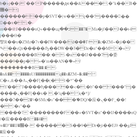
b�>j��)΄��!P�����ԫ��&���;�"k��B�
޶�}
��������p�SVT�(w��ę��!j������
��x�;�-
m��@J����nQ+���պ��כ��7�Ma�jf��J��ͱ4
j���Ѳ�
撆R��x�ZMz�7v��IW���/d��ٞ�Тז�c�ZM~�ji��
ߒ��sQz�����Ԡ��DW��3�De�n"��M�+/
��������B��:�-�u��IJ���7j�委
���9��p�=�'m��AN�ޭ�=/
��������B��:�-
�n&������nUf���������q��x�ZM~�
c��
Ϲ�+,&��Ὰܢ��F[��(�1�*"��
ϒ��"J����ԧ�����<�;�b"�� ���"j�
����ܢ��F[��x� ,�!q�� қ�*]/
���؝�2��7�SMc�s"���ޭ�DQ/�应�ܢ��F_��!
� :�s"��
����7`��������F��+�SVT�n"��IJ����nQ
/�应����B ��4�
w�D"��IJ�׭�-`������S��9�Dr�ji��EJ߅��gJ
�应��