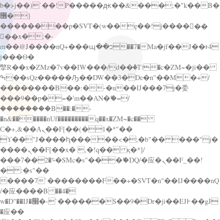
b�>j��)΄��!P�����ԫ��&���;�"k��B�
޶�}
��������p�SVT�(w��ę��!j������
��x�;�-
m��@J����nQ+���պ��כ��7�Ma�jf��J��ͱ4
j���Ѳ�
撆R��x�ZMz�7v��IW���/d��ٞ�Тז�c�ZM~�ji��
ߒ��sQz�����Ԡ��DW��3�De�n"��M�+/
��������B��:�-�u��IJ���7j�委
���9��p�=�'m��AN�ޭ�=/
��������B��:�-
�n&������nUf���������q��x�ZM~�
c��
Ϲ�+,&��Ὰܢ��F[��(�1�*"��
ϒ��"J����ԧ�����<�;�b"�� ���"j�
����ܢ��F[��x� ,�!q�� қ�*]/
���؝�2��7�SMc�s"���ޭ�DQ/�应�ܢ��F_��!
� :�s"��
����7`��������F��+�SVT�n"��IJ����nQ
/�应����B ��4�
w�D"��IJ�׭�-`������S��9�Dr�ji��EJ߅��gJ
�应��