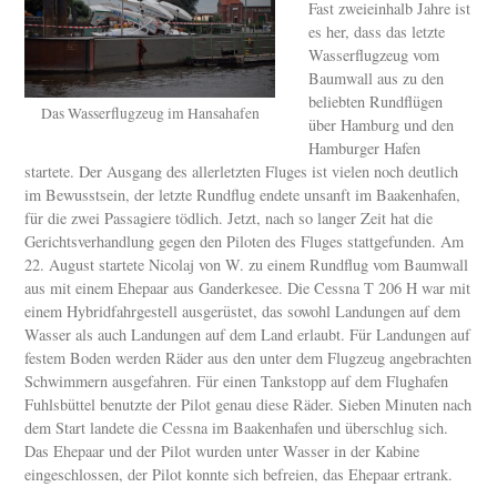
Fast zweieinhalb Jahre ist
es her, dass das letzte
Wasserflugzeug vom
Baumwall aus zu den
beliebten Rundflügen
Das Wasserflugzeug im Hansahafen
über Hamburg und den
Hamburger Hafen
startete. Der Ausgang des allerletzten Fluges ist vielen noch deutlich
im Bewusstsein, der letzte Rundflug endete unsanft im Baakenhafen,
für die zwei Passagiere tödlich. Jetzt, nach so langer Zeit hat die
Gerichtsverhandlung gegen den Piloten des Fluges stattgefunden. Am
22. August startete Nicolaj von W. zu einem Rundflug vom Baumwall
aus mit einem Ehepaar aus Ganderkesee. Die Cessna T 206 H war mit
einem Hybridfahrgestell ausgerüstet, das sowohl Landungen auf dem
Wasser als auch Landungen auf dem Land erlaubt. Für Landungen auf
festem Boden werden Räder aus den unter dem Flugzeug angebrachten
Schwimmern ausgefahren. Für einen Tankstopp auf dem Flughafen
Fuhlsbüttel benutzte der Pilot genau diese Räder. Sieben Minuten nach
dem Start landete die Cessna im Baakenhafen und überschlug sich.
Das Ehepaar und der Pilot wurden unter Wasser in der Kabine
eingeschlossen, der Pilot konnte sich befreien, das Ehepaar ertrank.