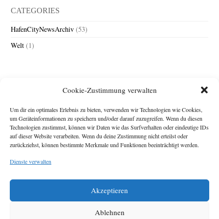
CATEGORIES
HafenCityNewsArchiv
(53)
Welt
(1)
Cookie-Zustimmung verwalten
Um dir ein optimales Erlebnis zu bieten, verwenden wir Technologien wie Cookies,
um Geräteinformationen zu speichern und/oder darauf zuzugreifen. Wenn du diesen
Technologien zustimmst, können wir Daten wie das Surfverhalten oder eindeutige IDs
Impressum
auf dieser Website verarbeiten. Wenn du deine Zustimmung nicht erteilst oder
zurückziehst, können bestimmte Merkmale und Funktionen beeinträchtigt werden.
Michael Baden,
Schwensholz 4,
Dienste verwalten
24376 Hasselberg
Disclaimer
Diese Webseite stellt
Akzeptieren
Inhalte der ersten
zehn Jahre der
HafenCity Zeitung
Ablehnen
zur Verfügung. Die