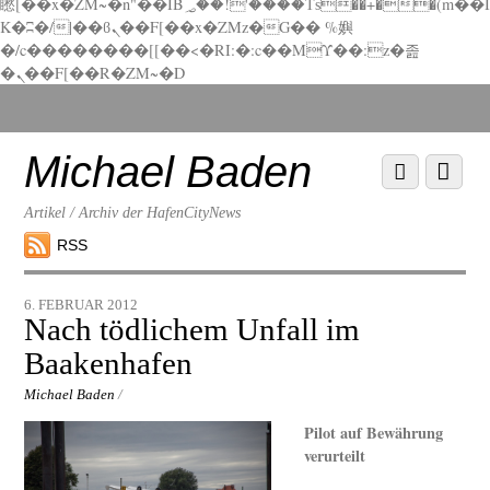
矁[��x�ZM~�n"��IB؃��!'����Тѕ��+��(m��I
K�ʭ�/|��ϐܢ��F[��x�ZMz�G�� %嬩
�/c��������[[��<�RI:�:c��MΎ��:z�졾
�ܢ��F[��R�ZM~�D
Scroll
down
to
Michael Baden
Scroll
Menu
content
down
to
Artikel / Archiv der HafenCityNews
content
RSS
6. FEBRUAR 2012
Nach tödlichem Unfall im
Baakenhafen
Michael Baden
/
Pilot auf Bewährung
verurteilt