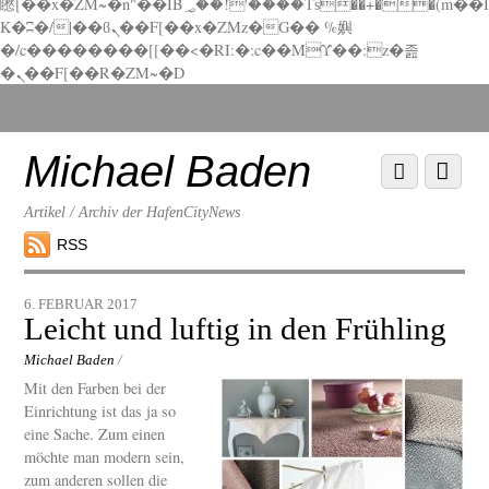
矁[��x�ZM~�n"��IB؃��!'����Тѕ��+��(m��I
K�ʭ�/|��ϐܢ��F[��x�ZMz�G�� %嬩
�/c��������[[��<�RI:�:c��MΎ��:z�졾
�ܢ��F[��R�ZM~�D
Scroll
down
to
Michael Baden
Scroll
Menu
content
down
to
Artikel / Archiv der HafenCityNews
content
RSS
6. FEBRUAR 2017
Leicht und luftig in den Frühling
Michael Baden
/
Mit den Farben bei der
Einrichtung ist das ja so
eine Sache. Zum einen
möchte man modern sein,
zum anderen sollen die