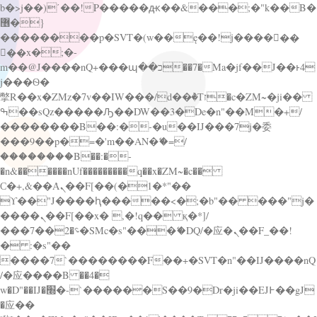
b�>j��)΄��!P�����ԫ��&���;�"k��B�
޶�}
��������p�SVT�(w��ę��!j������
��x�;�-
m��@J����nQ+���պ��כ��7�Ma�jf��J��ͱ4
j���Ѳ�
撆R��x�ZMz�7v��IW���/d��ٞ�Тז�c�ZM~�ji��
ߒ��sQz�����Ԡ��DW��3�De�n"��M�+/
��������B��:�-�u��IJ���7j�委
���9��p�=�'m��AN�ޭ�=/
��������B��:�-
�n&������nUf���������q��x�ZM~�
c��
Ϲ�+,&��Ὰܢ��F[��(�1�*"��
ϒ��"J����ԧ�����<�;�b"�� ���"j�
����ܢ��F[��x� ,�!q�� қ�*]/
���؝�2��7�SMc�s"���ޭ�DQ/�应�ܢ��F_��!
� :�s"��
����7`��������F��+�SVT�n"��IJ����nQ
/�应����B ��4�
w�D"��IJ�׭�-`������S��9�Dr�ji��EJ߅��gJ
�应��