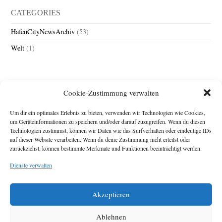
CATEGORIES
HafenCityNewsArchiv
(53)
Welt
(1)
Cookie-Zustimmung verwalten
Um dir ein optimales Erlebnis zu bieten, verwenden wir Technologien wie Cookies,
um Geräteinformationen zu speichern und/oder darauf zuzugreifen. Wenn du diesen
Technologien zustimmst, können wir Daten wie das Surfverhalten oder eindeutige IDs
Impressum
auf dieser Website verarbeiten. Wenn du deine Zustimmung nicht erteilst oder
zurückziehst, können bestimmte Merkmale und Funktionen beeinträchtigt werden.
Michael Baden,
Schwensholz 4,
Dienste verwalten
24376 Hasselberg
Disclaimer
Diese Webseite stellt
Akzeptieren
Inhalte der ersten
zehn Jahre der
HafenCity Zeitung
Ablehnen