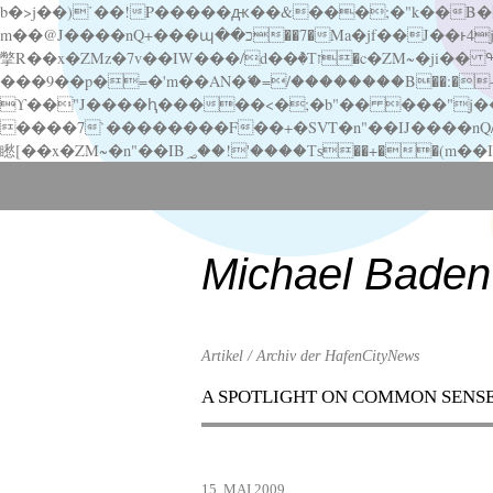
b�>j��)΄��!P�����ԫ��&���;�"k��B�޶�}��������p�SVT�(w��ę��!j������ ��x�;�-
m��@J����nQ+���պ��כ��7�Ma�jf��J��ͱ4j���Ѳ�
撆R��x�ZMz�7v��IW���/d��ٞ�Тז�c�ZM~�ji�� ߒ��sQz�����Ԡ��DW��3�De�n"��M�+/��������B��:�-�u��IJ���7j�委
���9��p�=�'m��AN�ޭ�=/��������B��:�-�n&�
ϒ��"J����ԧ�����<�;�b"�� ���"j�����ܢ��F[��x� ,�!q�� қ�*]/���؝�2��7�SMc�s"���ޭ�DQ/�应�ܢ��F_
����7`��������F��+�SVT�n"��IJ����nQ/�应����B ��4� w�D"��IJ�׭�-
Scroll
down
to
content
Michael Baden
Artikel / Archiv der HafenCityNews
A SPOTLIGHT ON COMMON SENS
Menu
Scroll
down
to
15. MAI 2009