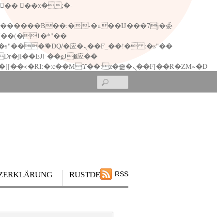
矁[��x�ZM~�n"��IB؃��!'����Тѕ��+��(m��IK�ʭ�/|��ϐܢ��F[��x�ZMz�G�� %嬩�/c��������[[��<�RI:�:c��MΎ��:z�졾�ܢ��F[��R�ZM~�D
Search
ZERKLÄRUNG
RUSTDESK
RSS