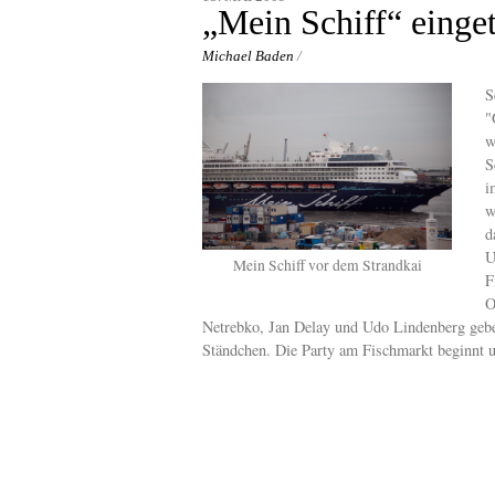
content
„Mein Schiff“ einge
Michael Baden
/
S
"
w
S
i
w
d
U
Mein Schiff vor dem Strandkai
F
O
Netrebko, Jan Delay und Udo Lindenberg gebe
Ständchen. Die Party am Fischmarkt beginnt 