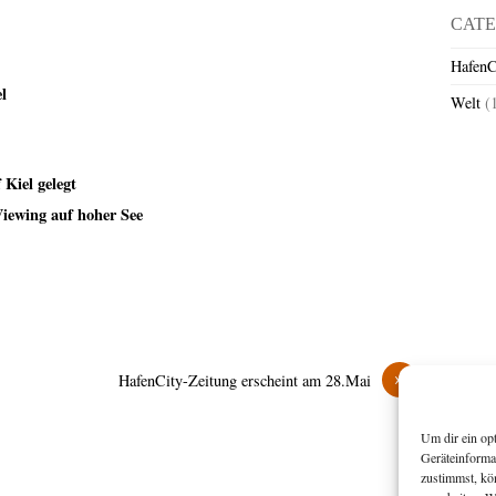
CATE
HafenC
l
Welt
(
 Kiel gelegt
Viewing auf hoher See
»
HafenCity-Zeitung erscheint am 28.Mai
Um dir ein op
Geräteinforma
zustimmst, kö