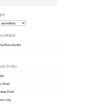
HIV
EGORIEN
ityNewsArchiv
WALTUNG
den
gs-Feed
ntar-Feed
ess.org