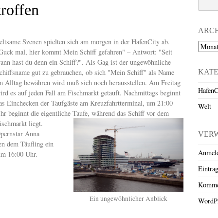
troffen
ARC
eltsame Szenen spielten sich am morgen in der HafenCity ab.
Archiv
Guck mal, hier kommt Mein Schiff gefahren" – Antwort: "Seit
ann hast du denn ein Schiff?". Als Gag ist der ungewöhnliche
KAT
chiffsname gut zu gebrauchen, ob sich "Mein Schiff" als Name
m Alltag bewähren wird muß sich noch herausstellen. Am Freitag
HafenC
ird es auf jeden Fall am Fischmarkt getauft. Nachmittags beginnt
as Einchecken der Taufgäste am Kreuzfahrtterminal, um 21:00
Welt
hr beginnt die eigentliche Taufe, während das Schiff vor dem
ischmarkt liegt.
pernstar Anna
VER
n dem Täufling ein
Anmel
um 16:00 Uhr.
Eintra
Komme
Ein ungewöhnlicher Anblick
WordPr