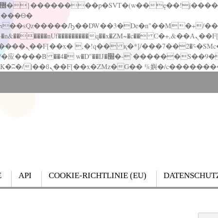
�����nUf���������q��x�ZM~�
c�� Ϲ�+,&��Ὰܢ��F[��(�1�*"��
��!� :�s"��
`������S��9�Dr�ji��EJ߅��gJ�应��
E
API
COOKIE-RICHTLINIE (EU)
DATENSCHUT
Search