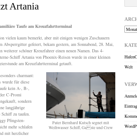
zt Artania
ARC
amiliäre Taufe am Kreuzfahrtterminal
Archiv
on vielen kaum bemerkt, aber mit einigen wenigen Zuschauern
m Absperrgitter gefeiert, bekam gestern, am Sonnabend, 28. Mai,
KAT
in weiterer schöner Kreuzfahrer einen neuen Namen. Das 4-
HafenC
terne-Schiff Artania von Phoenix-Reisen wurde in einer kleinen
eierstunde am Kreuzfahrtterminal getauft.
Welt
esonders charmant:
s wurde für diese
VER
aufe kein A-, B-,
der C-Promi
Anmel
ingekauft, sondern
Eintra
ine langjährige
 Schiff zu taufen.
Komme
ggy Pfingsten-
Pater Bernhard Kutsch segnet mit
WordPr
nicht mehr schlafen
Weihwasser Schiff, Gaste und Crew
nd mit herzlicher