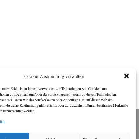
Cookie-Zustimmung verwalten
timales Erlebnis zu bieten, verwenden wir Technologien wie Cookies, um
tionen zu speichern und/oder darauf zuzugreifen. Wenn du diesen Technologien
nnen wir Daten wie das Surfverhalten oder eindeutige IDs auf dieser Website
Wenn du deine Zustimmung nicht erteilst oder zurückziehst, können bestimmte Merkmale
n beeinträchtigt werden.
lten
Impressum
ichael Baden, Schwensholz 4, 24376 Hasselberg
Disclaimer
 Webseite stellt Inhalte der ersten zehn Jahre der