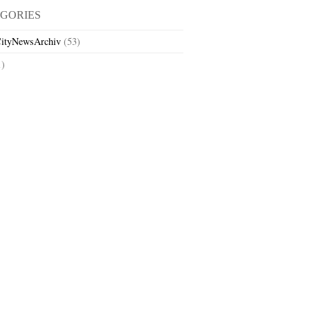
GORIES
ityNewsArchiv
(53)
1)