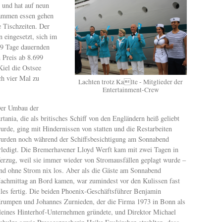
t und hat auf neun
usammen essen gehen
e Tischzeiten. Der
 eingesetzt, sich im
99 Tage dauernden
 Preis ab 8.699
Kiel die Ostsee
ch vier Mal zu
Lachten trotz Kalte - Mitglieder der
Entertainment-Crew
er Umbau der
rtania, die als britisches Schiff von den Engländern heiß geliebt
urde, ging mit Hindernissen von statten und die Restarbeiten
urden noch während der Schiffsbesichtigung am Sonnabend
rledigt. Die Bremerhavener Lloyd Werft kam mit zwei Tagen in
erzug, weil sie immer wieder von Stromausfällen geplagt wurde –
nd ohne Strom nix los. Aber als die Gäste am Sonnabend
achmittag an Bord kamen, war zumindest vor den Kulissen fast
lles fertig. Die beiden Phoenix-Geschäftsführer Benjamin
rumpen und Johannes Zurnieden, der die Firma 1973 in Bonn als
leines Hinterhof-Unternehmen gründete, und Direktor Michael