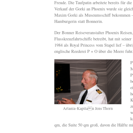
Freude. Die Taufpatin arbeitete bereits für d
Verkauf der Gorki an Phoenix wurde sie gleich
Maxim Gorki als Museumsschiff bekommen – w
Hamburgerin statt Bonnerin.
Der Bonner Reiseveranstalter Phoenix Reisen,
Flusskreuzfahrtschiffe betreibt, hat mit sein
1984 als Royal Princess vom Stapel lief – übr
englische Reederei P + O über die Meere fuhr
P
M
P
b
e
h
K
z
Artania-Kapitan Jens Thorn
w
k
qm, die Suite 50 qm groß, davon die Hälfte m