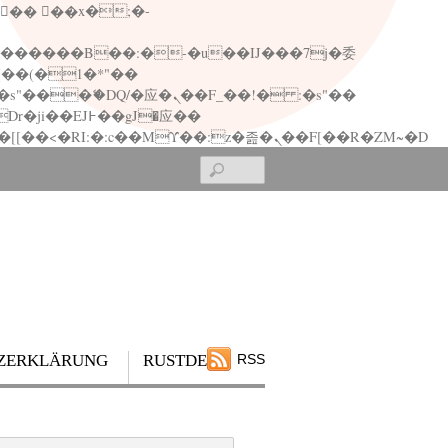
矁[��x�ZM~�n"��IB؃��!'����Тѕ��+��(m��IK�ʭ�/|��ϐܢ��F[��x�ZMz�G�� %嬩�/c��������[[��<�RI:�:c��MΎ��:z�졾�ܢ��F[��R�ZM~�D
Search
ZERKLÄRUNG
RUSTDESK
RSS