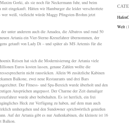
ie Maxim Gorki, als sie noch für Neckermann fuhr, und beim
CATE
 mit eingekauft. Hätten wir Hamburger die leider verschrottete
er weiß, vielleicht würde Maggy Pfingsten-Brohm jetzt
HafenC
Welt
(
 der unter anderem auch die Amadea, die Albatros und rund 50
er neuen Artania ein Vier-Sterne-Kreuzfahrer übernommen, der
igens getauft von Lady Di – und später als MS Artemis für die
.
hoenix Reisen hat sich die Modernisierung der Artania viele
illionen Euros kosten lassen, genaue Zahlen wollte die
ressesprecherin nicht rausrücken. Allein 96 zusätzliche Kabinen
ekamen Balkone, zwei neue Restaurants und drei Bars
ingerichtet. Der Fitness- und Spa-Bereich wurde überholt und den
eutigen Ansprüchen angepasst. Der Charme der Zeit damaliger
reuzfahrer wurde aber beibehalten. Es ist herrlich, ein frei
ugängliches Heck zur Verfügung zu haben, auf dem man auch
irklich umhergehen und den Sundowner sprichwörtlich genießen
ann. Auf der Artania gibt es nur Außenkabinen, die kleinste ist 16
it Balkon.