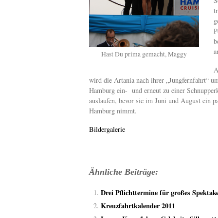
S
t
g
P
b
a
Hast Du prima gemacht, Maggy
A
wird die Artania nach ihrer „Jungfernfahrt“ u
Hamburg ein- und erneut zu einer Schnupper
auslaufen, bevor sie im Juni und August ein 
Hamburg nimmt.
Bildergalerie
Ähnliche Beiträge:
Drei Pflichttermine für großes Spektake
Kreuzfahrtkalender 2011