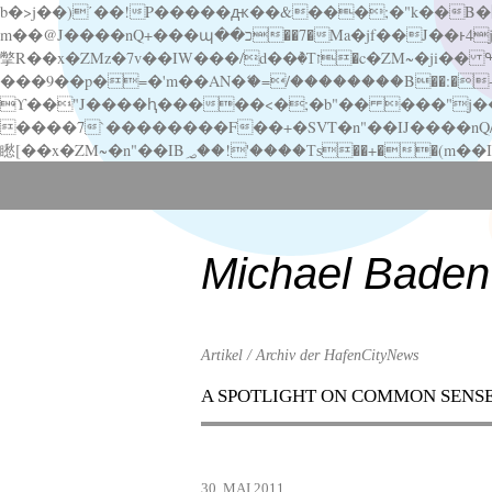
b�>j��)΄��!P�����ԫ��&���;�"k��B�޶�}��������p�SVT�(w��ę��!j������ ��x�;�-
m��@J����nQ+���պ��כ��7�Ma�jf��J��ͱ4j���Ѳ�
撆R��x�ZMz�7v��IW���/d��ٞ�Тז�c�ZM~�ji�� ߒ��sQz�����Ԡ��DW��3�De�n"��M�+/��������B��:�-�u��IJ���7j�委
���9��p�=�'m��AN�ޭ�=/��������B��:�-�n&�
ϒ��"J����ԧ�����<�;�b"�� ���"j�����ܢ��F[��x� ,�!q�� қ�*]/���؝�2��7�SMc�s"���ޭ�DQ/�应�ܢ��F_
����7`��������F��+�SVT�n"��IJ����nQ/�应����B ��4� w�D"��IJ�׭�-
Scroll
down
to
content
Michael Baden
Artikel / Archiv der HafenCityNews
A SPOTLIGHT ON COMMON SENS
Menu
Scroll
down
to
30. MAI 2011