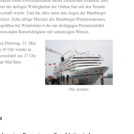
chulze sowie Pressesprecherin Heike Euskirchen strahlten, dass
rotz der heftigen Widrigkeiten der Umbau fast auf den Termin
eschafft wurde. Und das alles unter den Augen der Hamburger
olizei: Zehn eifrige Musiker des Hamburger Polizeiorchesters
egrüßten bei Windstärke 6 die zur dreitägigen Premierenfahrt
nreisenden Kreuzfahrtgäste mit schmissigen Weisen.
m Dienstag, 31. Mai
m 10 Uhr wieder in
kreuzfahrt um 17 Uhr
paar Mal Kurs
Die Artania
l