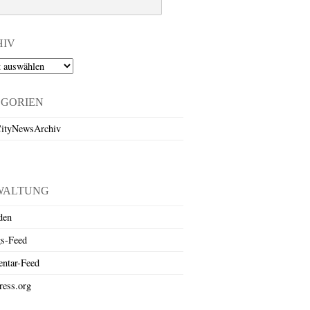
HIV
EGORIEN
ityNewsArchiv
WALTUNG
den
gs-Feed
ntar-Feed
ess.org