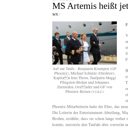
content
MS Artemis heißt jet
WN
/
F
V
a
e
S
F
Auf zur Taufe - Benjamin Krumpen (GF
B
Phoenix), Michael Schulze (Direktor),
e
Kapitan Jens Thorn, Taufpatin Maggi
T
Pfingsten-Blohm und Johannes
Zurnieden, Grunder und GF von
o
Phoenix-Reisen (v.l.n.r.)
e
e
Phoenix-Mitarbeiterin hatte die Ehre, das neue
Die Leiterin der Entertainment-Abteilung, Ma
Brohm, erzählte, dass sie schon lange vorher 
konnte, meisterte den Taufakt aber souverän u