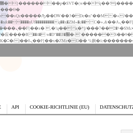
�����nUf���������q��x�ZM~�
c�� Ϲ�+,&��Ὰܢ��F[��(�1�*"��
��!� :�s"��
`������S��9�Dr�ji��EJ߅��gJ�应��
E
API
COOKIE-RICHTLINIE (EU)
DATENSCHUT
Search