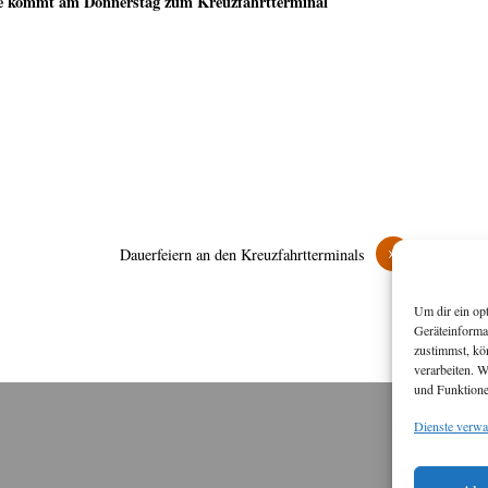
te kommt am Donnerstag zum Kreuzfahrtterminal
»
Dauerfeiern an den Kreuzfahrtterminals
Um dir ein op
Geräteinforma
zustimmst, kö
verarbeiten. 
und Funktione
Dienste verwa
M
Diese