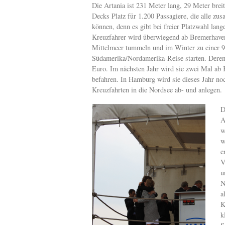
Die Artania ist 231 Meter lang, 29 Meter brei
Decks Platz für 1.200 Passagiere, die alle z
können, denn es gibt bei freier Platzwahl lang
Kreuzfahrer wird überwiegend ab Bremerhaven
Mittelmeer tummeln und im Winter zu einer 
Südamerika/Nordamerika-Reise starten. Deren
Euro. Im nächsten Jahr wird sie zwei Mal ab 
befahren. In Hamburg wird sie dieses Jahr no
Kreuzfahrten in die Nordsee ab- und anlegen.
D
A
w
w
e
V
u
N
a
K
k