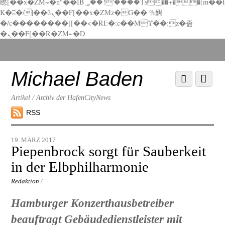
矁[��x�ZM~�n"��IB؃��!'����Тѕ��+��(m��I
K�ʭ�/|��ϐܢ��F[��x�ZMz�G�� %嬩
�/c��������[[��<�RI:�:c��MΎ��:z�졾
�ܢ��F[��R�ZM~�D
Scroll
down
to
Michael Baden
Scroll
Menu
content
down
to
Artikel / Archiv der HafenCityNews
content
RSS
19. MÄRZ 2017
Piepenbrock sorgt für Sauberkeit
in der Elbphilharmonie
Redaktion
/
Hamburger Konzerthausbetreiber
beauftragt Gebäudedienstleister mit