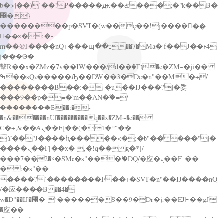
b�>j��)΄��!P�����ԫ��&���;�"k��B�
޶�}
��������p�SVT�(w��ę��!j������
��x�;�-
m��@J����nQ+���պ��כ��7�Ma�jf��J��ͱ4
j���Ѳ�
撆R��x�ZMz�7v��IW���/d��ٞ�Тז�c�ZM~�ji��
ߒ��sQz�����Ԡ��DW��3�De�n"��M�+/
��������B��:�-�u��IJ���7j�委
���9��p�=�'m��AN�ޭ�=/
��������B��:�-
�n&������nUf���������q��x�ZM~�
c��
Ϲ�+,&��Ὰܢ��F[��(�1�*"��
ϒ��"J����ԧ�����<�;�b"�� ���"j�
����ܢ��F[��x� ,�!q�� қ�*]/
���؝�2��7�SMc�s"���ޭ�DQ/�应�ܢ��F_��!
� :�s"��
����7`��������F��+�SVT�n"��IJ����nQ
/�应����B ��4�
w�D"��IJ�׭�-`������S��9�Dr�ji��EJ߅��gJ
�应��