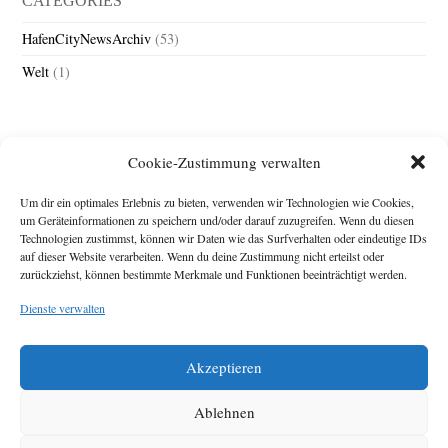
CATEGORIES
HafenCityNewsArchiv
(53)
Welt
(1)
Cookie-Zustimmung verwalten
Um dir ein optimales Erlebnis zu bieten, verwenden wir Technologien wie Cookies,
um Geräteinformationen zu speichern und/oder darauf zuzugreifen. Wenn du diesen
Technologien zustimmst, können wir Daten wie das Surfverhalten oder eindeutige IDs
Impressum
auf dieser Website verarbeiten. Wenn du deine Zustimmung nicht erteilst oder
zurückziehst, können bestimmte Merkmale und Funktionen beeinträchtigt werden.
Michael Baden,
Schwensholz 4,
Dienste verwalten
24376 Hasselberg
Disclaimer
Diese Webseite stellt
Akzeptieren
Inhalte der ersten
zehn Jahre der
HafenCity Zeitung
Ablehnen
zur Verfügung. Die
aktuelle Version ist