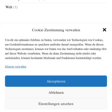
Welt
(1)
Cookie-Zustimmung verwalten
Um dir ein optimales Erlebnis zu bieten, verwenden wir Technologien wie Cookies,
um Geräteinformationen zu speichern und/oder darauf zuzugreifen. Wenn du diesen
Technologien zustimmst, können wir Daten wie das Surfverhalten oder eindeutige IDs
Impressum
auf dieser Website verarbeiten. Wenn du deine Zustimmung nicht erteilst oder
zurückziehst, können bestimmte Merkmale und Funktionen beeinträchtigt werden.
Michael Baden,
Schwensholz 4,
Dienste verwalten
24376 Hasselberg
Disclaimer
Diese Webseite stellt
Akzeptieren
Inhalte der ersten
zehn Jahre der
HafenCity Zeitung
Ablehnen
zur Verfügung. Die
aktuelle Version ist
Einstellungen ansehen
unter
Hafencity
Zeitung
zu finden