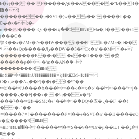
b�>j��)΄��!P�����ԫ��&���;�"k��B�
޶�}
��������p�SVT�(w��ę��!j������
��x�;�-
m��@J����nQ+���պ��כ��7�Ma�jf��J��ͱ4
j���Ѳ�
撆R��x�ZMz�7v��IW���/d��ٞ�Тז�c�ZM~�ji��
ߒ��sQz�����Ԡ��DW��3�De�n"��M�+/
��������B��:�-�u��IJ���7j�委
���9��p�=�'m��AN�ޭ�=/
��������B��:�-
�n&������nUf���������q��x�ZM~�
c��
Ϲ�+,&��Ὰܢ��F[��(�1�*"��
ϒ��"J����ԧ�����<�;�b"�� ���"j�
����ܢ��F[��x� ,�!q�� қ�*]/
���؝�2��7�SMc�s"���ޭ�DQ/�应�ܢ��F_��!
� :�s"��
����7`��������F��+�SVT�n"��IJ����nQ
/�应����B ��4�
w�D"��IJ�׭�-`������S��9�Dr�ji��EJ߅��gJ
�应��