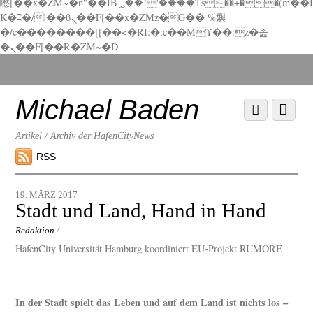
矁[��x�ZM~�n"��IB؃��!'����Тѕ��+��(m��I
K�ʭ�/|��ϐܢ��F[��x�ZMz�G�� %嬩
�/c��������[[��<�RI:�:c��MΎ��:z�졾
�ܢ��F[��R�ZM~�D
Scroll
down
to
Michael Baden
Scroll
Menu
content
down
to
Artikel / Archiv der HafenCityNews
content
RSS
19. MÄRZ 2017
Stadt und Land, Hand in Hand
Redaktion
/
HafenCity Universität Hamburg koordiniert EU-Projekt RUMORE
In der Stadt spielt das Leben und auf dem Land ist nichts los –