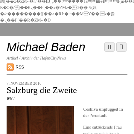
矁[��x�ZM~�n"��IB؃��!'����Тѕ��+��(m��I
K�ʭ�/|��ϐܢ��F[��x�ZMz�G�� %嬩
�/c��������[[��<�RI:�:c��MΎ��:z�졾
�ܢ��F[��R�ZM~�D
Scroll
down
to
Michael Baden
Scroll
Menu
content
down
to
Artikel / Archiv der HafenCityNews
content
RSS
7. NOVEMBER 2010
Salzburg die Zweite
WN
/
Coshiva unplugged in
der Neustadt
Eine entzückende Frau
und eine entzückende