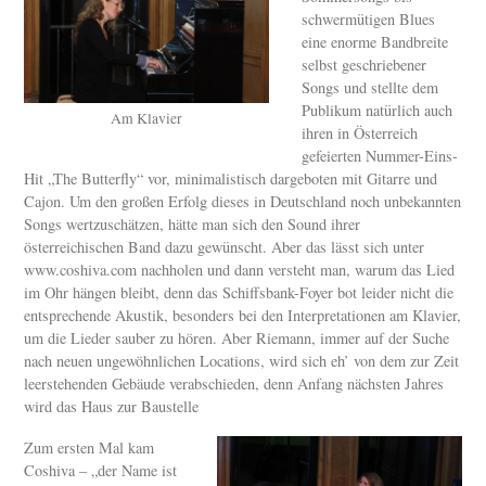
schwermütigen Blues
eine enorme Bandbreite
selbst geschriebener
Songs und stellte dem
Publikum natürlich auch
Am Klavier
ihren in Österreich
gefeierten Nummer-Eins-
Hit „The Butterfly“ vor, minimalistisch dargeboten mit Gitarre und
Cajon. Um den großen Erfolg dieses in Deutschland noch unbekannten
Songs wertzuschätzen, hätte man sich den Sound ihrer
österreichischen Band dazu gewünscht. Aber das lässt sich unter
www.coshiva.com nachholen und dann versteht man, warum das Lied
im Ohr hängen bleibt, denn das Schiffsbank-Foyer bot leider nicht die
entsprechende Akustik, besonders bei den Interpretationen am Klavier,
um die Lieder sauber zu hören. Aber Riemann, immer auf der Suche
nach neuen ungewöhnlichen Locations, wird sich eh’ von dem zur Zeit
leerstehenden Gebäude verabschieden, denn Anfang nächsten Jahres
wird das Haus zur Baustelle
Zum ersten Mal kam
Coshiva – „der Name ist