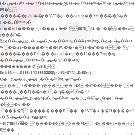
b�>j��)΄��!P�����ԫ��&���;�"k��B�
޶�}
��������p�SVT�(w��ę��!j������
��x�;�-
m��@J����nQ+���պ��כ��7�Ma�jf��J��ͱ4
j���Ѳ�
撆R��x�ZMz�7v��IW���/d��ٞ�Тז�c�ZM~�ji��
ߒ��sQz�����Ԡ��DW��3�De�n"��M�+/
��������B��:�-�u��IJ���7j�委
���9��p�=�'m��AN�ޭ�=/
��������B��:�-
�n&������nUf���������q��x�ZM~�
c��
Ϲ�+,&��Ὰܢ��F[��(�1�*"��
ϒ��"J����ԧ�����<�;�b"�� ���"j�
����ܢ��F[��x� ,�!q�� қ�*]/
���؝�2��7�SMc�s"���ޭ�DQ/�应�ܢ��F_��!
� :�s"��
����7`��������F��+�SVT�n"��IJ����nQ
/�应����B ��4�
w�D"��IJ�׭�-`������S��9�Dr�ji��EJ߅��gJ
�应��