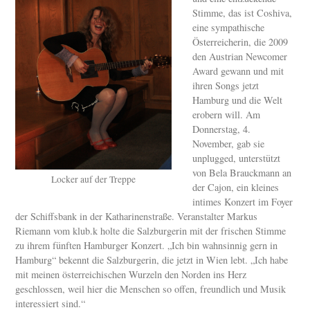
Stimme, das ist Coshiva,
eine sympathische
Österreicherin, die 2009
den Austrian Newcomer
Award gewann und mit
ihren Songs jetzt
Hamburg und die Welt
erobern will. Am
Donnerstag, 4.
November, gab sie
unplugged, unterstützt
von Bela Brauckmann an
Locker auf der Treppe
der Cajon, ein kleines
intimes Konzert im Foyer
der Schiffsbank in der Katharinenstraße. Veranstalter Markus
Riemann vom klub.k holte die Salzburgerin mit der frischen Stimme
zu ihrem fünften Hamburger Konzert. „Ich bin wahnsinnig gern in
Hamburg“ bekennt die Salzburgerin, die jetzt in Wien lebt. „Ich habe
mit meinen österreichischen Wurzeln den Norden ins Herz
geschlossen, weil hier die Menschen so offen, freundlich und Musik
interessiert sind.“