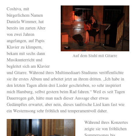
Coshiva, mit
bürgerlichem Namen
Daniela Wimmer, hat
bereits im zarten Alter
von zwei Jahren
angefangen, auf Papis
Klavier zu klimpern,
bekam mit sechs dann
Auf dem Stuhl mit Gitarre
Musikunterricht und
begleitet sich am Klavier
und Gitarre. Während ihres Multimediaart-Studiums veröffentlichte
sie ihr erstes Album und arbeitet jetzt an ihrem dritten. „Ich habe in
den letzten Tagen allein drei Lieder geschrieben, so sehr inspiriert
mich Hamburg, selbst gestern beim Rad fahren.“ Weil es seit Tagen
Dauerregen gab, hätte man nach dieser Aussage eher etwas
Gedämpftes erwartet, aber nein, dieses taufrische Lied kam fast wie
ein Westernsong sehr fröhlich und temperamentvoll daher.
Während ihres Konzertes
zeigte sie von fröhlichen
Sommersongs bis