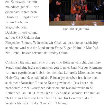
ein Kunstwort, das mir
melodisch gefiel“ – vor
eineinhalb Jahren nach
Hamburg. Jüngst spielte
sie im Carls, im
Stageclub, beim
Und mit Begleitung
Duckstein-Festival und
auf der CSD-Gala in den
Fliegenden Bauten. Wünschen wir Coshiva, dass sie so nachhaltig
anerkannt wird wie ihr Landsmann Franz Eugen Helmuth Manfred
Nidl-Petz – besser bekannt als Freddy Quinn.
Coshiva hätte man gern eine proppevolle Hütte gewünscht, denn ihre
Songs sind eingängig und machen gute Laune. Und Markus Riemann
vom neu gegründeten klub.k, der sich das kulturelle Miteinander von
HafenCity und Neustadt auf die Fahnen geschrieben hat, hätte man
auch mehr Besucher für seine Kasse gewünscht. Das lässt sich
nachholen: Am 9. November lädt er ein zur Kabarettrevue in St.
Katharinen, am 20.11. zum Jazz mit den Susan Weinert Trio und am
26.11. zum Chanson-Dinner für 25 Euro. Im Dezember ist ein
Weihnachtsmarkt in der Neustadt in Planung.