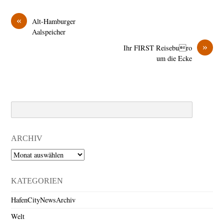
«
Alt-Hamburger
Aalspeicher
»
Ihr FIRST Reiseburo
um die Ecke
Search
ARCHIV
Archiv
KATEGORIEN
HafenCityNewsArchiv
Welt