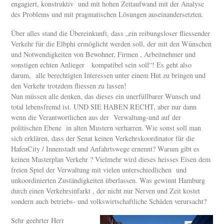
engagiert, konstruktiv und mit hohen Zeitaufwand mit der Analyse
des Problems und mit pragmatischen Lösungen auseinandersetzten.
Über alles stand die Übereinkunft, dass „ein reibungsloser fliessender
Verkehr für die Elbphi ermöglicht werden soll, der mit den Wünschen
und Notwendigkeiten von Bewohner, Firmen , Arbeitnehmer und
sonstigen echten Anlieger kompatibel sein soll“! Es geht also
darum, alle berechtigten Interessen unter einem Hut zu bringen und
den Verkehr trotzdem fliessen zu lassen!
Nun müssen alle denken, das dieses ein unerfüllbarer Wunsch und
total lebensfremd ist. UND SIE HABEN RECHT, aber nur dann
wenn die Verantwortlichen aus der Verwaltung-und auf der
politischen Ebene in alten Mustern verharren. Wie sonst soll man
sich erklären, dass der Senat keinen Verkehrskoordinator für die
HafenCity / Innenstadt und Anfahrtswege ernennt? Warum gibt es
keinen Masterplan Verkehr ? Vielmehr wird dieses heisses Eisen dem
freien Spiel der Verwaltung mit vielen unterschiedlichen und
unkoordinierten Zuständigkeiten überlassen. Was gewinnt Hamburg
durch einen Verkehrsinfarkt , der nicht nur Nerven und Zeit kostet
sondern auch betriebs- und volkswirtschaftliche Schäden verursacht?
Sehr geehrter Herr