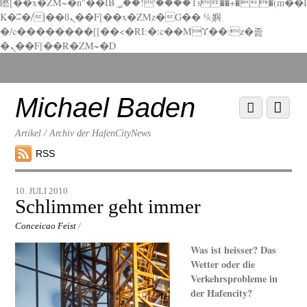
矁[��x�ZM~�n"��IB؃��!'����Тѕ��+��(m��I
K�ʭ�/|��ϐܢ��F[��x�ZMz�G�� %嬩
�/c��������[[��<�RI:�:c��MΎ��:z�졾
�ܢ��F[��R�ZM~�D
Scroll
down
to
Michael Baden
Scroll
Menu
content
down
to
Artikel / Archiv der HafenCityNews
content
RSS
10. JULI 2010
Schlimmer geht immer
Conceicao Feist
/
Was ist heisser? Das
Wetter oder die
Verkehrsprobleme in
der Hafencity?