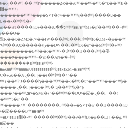
b�>j��)΄��!P�����ԫ��&���;�"k��B�
޶�}
��������p�SVT�(w��ę��!j������
��x�;�-
m��@J����nQ+���պ��כ��7�Ma�jf��J��ͱ4
j���Ѳ�
撆R��x�ZMz�7v��IW���/d��ٞ�Тז�c�ZM~�ji��
ߒ��sQz�����Ԡ��DW��3�De�n"��M�+/
��������B��:�-�u��IJ���7j�委
���9��p�=�'m��AN�ޭ�=/
��������B��:�-
�n&������nUf���������q��x�ZM~�
c��
Ϲ�+,&��Ὰܢ��F[��(�1�*"��
ϒ��"J����ԧ�����<�;�b"�� ���"j�
����ܢ��F[��x� ,�!q�� қ�*]/
���؝�2��7�SMc�s"���ޭ�DQ/�应�ܢ��F_��!
� :�s"��
����7`��������F��+�SVT�n"��IJ����nQ
/�应����B ��4�
w�D"��IJ�׭�-`������S��9�Dr�ji��EJ߅��gJ
�应��