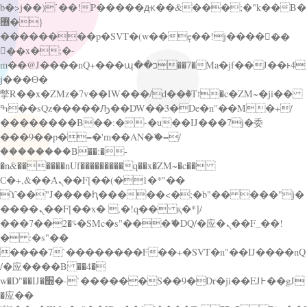
b�>j��)΄��!P�����ԫ��&���;�"k��B�
޶�}
��������p�SVT�(w��ę��!j������
��x�;�-
m��@J����nQ+���պ��כ��7�Ma�jf��J��ͱ4
j���Ѳ�
撆R��x�ZMz�7v��IW���/d��ٞ�Тז�c�ZM~�ji��
ߒ��sQz�����Ԡ��DW��3�De�n"��M�+/
��������B��:�-�u��IJ���7j�委
���9��p�=�'m��AN�ޭ�=/
��������B��:�-
�n&������nUf���������q��x�ZM~�
c��
Ϲ�+,&��Ὰܢ��F[��(�1�*"��
ϒ��"J����ԧ�����<�;�b"�� ���"j�
����ܢ��F[��x� ,�!q�� қ�*]/
���؝�2��7�SMc�s"���ޭ�DQ/�应�ܢ��F_��!
� :�s"��
����7`��������F��+�SVT�n"��IJ����nQ
/�应����B ��4�
w�D"��IJ�׭�-`������S��9�Dr�ji��EJ߅��gJ
�应��