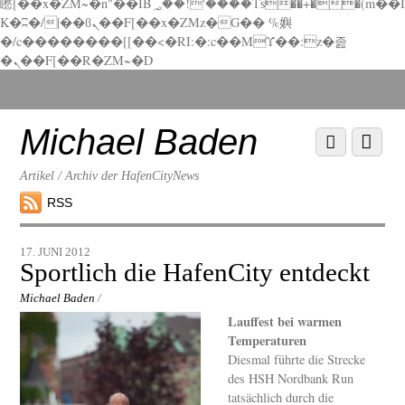
矁[��x�ZM~�n"��IB؃��!'����Тѕ��+��(m��I
K�ʭ�/|��ϐܢ��F[��x�ZMz�G�� %嬩
�/c��������[[��<�RI:�:c��MΎ��:z�졾
�ܢ��F[��R�ZM~�D
Scroll
down
to
Michael Baden
Scroll
Menu
content
down
to
Artikel / Archiv der HafenCityNews
content
RSS
17. JUNI 2012
Sportlich die HafenCity entdeckt
Michael Baden
/
Lauffest bei warmen
Temperaturen
Diesmal führte die Strecke
des HSH Nordbank Run
tatsächlich durch die