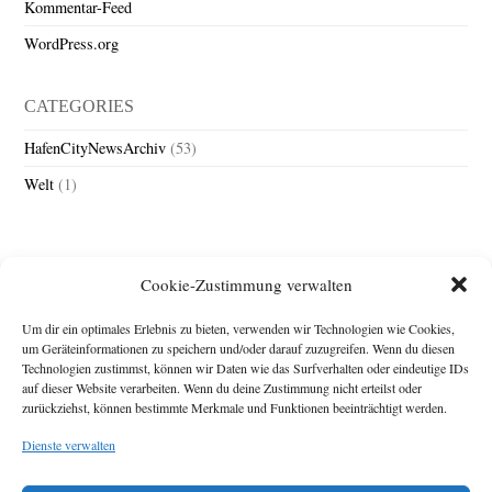
Kommentar-Feed
WordPress.org
CATEGORIES
HafenCityNewsArchiv
(53)
Welt
(1)
Cookie-Zustimmung verwalten
Um dir ein optimales Erlebnis zu bieten, verwenden wir Technologien wie Cookies,
um Geräteinformationen zu speichern und/oder darauf zuzugreifen. Wenn du diesen
Technologien zustimmst, können wir Daten wie das Surfverhalten oder eindeutige IDs
Impressum
auf dieser Website verarbeiten. Wenn du deine Zustimmung nicht erteilst oder
zurückziehst, können bestimmte Merkmale und Funktionen beeinträchtigt werden.
Michael Baden,
Schwensholz 4,
Dienste verwalten
24376 Hasselberg
Disclaimer
Diese Webseite stellt