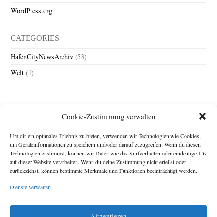
WordPress.org
CATEGORIES
HafenCityNewsArchiv
(53)
Welt
(1)
Cookie-Zustimmung verwalten
Um dir ein optimales Erlebnis zu bieten, verwenden wir Technologien wie Cookies,
um Geräteinformationen zu speichern und/oder darauf zuzugreifen. Wenn du diesen
Technologien zustimmst, können wir Daten wie das Surfverhalten oder eindeutige IDs
Impressum
auf dieser Website verarbeiten. Wenn du deine Zustimmung nicht erteilst oder
zurückziehst, können bestimmte Merkmale und Funktionen beeinträchtigt werden.
Michael Baden,
Schwensholz 4,
Dienste verwalten
24376 Hasselberg
Disclaimer
Diese Webseite stellt
Akzeptieren
Inhalte der ersten