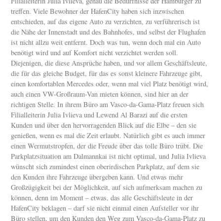
Filialleiterin Julia Ivlieva, genau die Bedürfnisse der Hamburger zu
treffen. Viele Bewohner der HafenCity haben sich inzwischen
entschieden, auf das eigene Auto zu verzichten, zu verführerisch ist
die Nähe der Innenstadt und des Bahnhofes, und selbst der Flughafen
ist nicht allzu weit entfernt. Doch was tun, wenn doch mal ein Auto
benötigt wird und auf Komfort nicht verzichtet werden soll.
Diejenigen, die diese Ansprüche haben, und vor allem Geschäftsleute,
die für das gleiche Budget, für das es sonst kleinere Fahrzeuge gibt,
einen komfortablen Mercedes oder, wenn mal viel Platz benötigt wird,
auch einen VW-Großraum-Van mieten können, sind hier an der
richtigen Stelle. In ihrem Büro am Vasco-da-Gama-Platz freuen sich
Filialleiterin Julia Ivlieva und Lewend Al Barazi auf die ersten
Kunden und über den hervorragenden Blick auf die Elbe – den sie
genießen, wenn es mal die Zeit erlaubt. Natürlich gibt es auch immer
einen Wermutstropfen, der die Freude über das tolle Büro trübt. Die
Parkplatzsituation am Dalmannkai ist nicht optimal, und Julia Ivlieva
wünscht sich zumindest einen oberirdischen Parkplatz, auf dem sie
den Kunden ihre Fahrzeuge übergeben kann. Und etwas mehr
Großzügigkeit bei der Möglichkeit, auf sich aufmerksam machen zu
können, denn im Moment – etwas, das alle Geschäftsleute in der
HafenCity beklagen – darf sie nicht einmal einen Aufsteller vor ihr
Büro stellen, um den Kunden den Weg zum Vasco-da-Gama-Platz zu