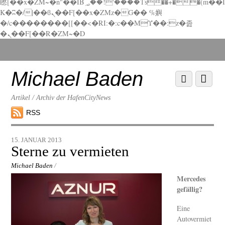
矁[��x�ZM~�n"��IB؃��!'����Тѕ��+��(m��I
K�ʭ�/|��ϐܢ��F[��x�ZMz�G�� %嬩
�/c��������[[��<�RI:�:c��MΎ��:z�졾
�ܢ��F[��R�ZM~�D
Scroll
down
to
Michael Baden
Scroll
Menu
content
down
to
Artikel / Archiv der HafenCityNews
content
RSS
15. JANUAR 2013
Sterne zu vermieten
Michael Baden
/
Mercedes
gefällig?
Eine
Autovermiet