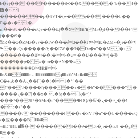
b�>j��)΄��!P�����ԫ��&���;�"k��B�
޶�}
��������p�SVT�(w��ę��!j������
��x�;�-
m��@J����nQ+���պ��כ��7�Ma�jf��J��ͱ4
j���Ѳ�
撆R��x�ZMz�7v��IW���/d��ٞ�Тז�c�ZM~�ji��
ߒ��sQz�����Ԡ��DW��3�De�n"��M�+/
��������B��:�-�u��IJ���7j�委
���9��p�=�'m��AN�ޭ�=/
��������B��:�-
�n&������nUf���������q��x�ZM~�
c��
Ϲ�+,&��Ὰܢ��F[��(�1�*"��
ϒ��"J����ԧ�����<�;�b"�� ���"j�
����ܢ��F[��x� ,�!q�� қ�*]/
���؝�2��7�SMc�s"���ޭ�DQ/�应�ܢ��F_��!
� :�s"��
����7`��������F��+�SVT�n"��IJ����nQ
/�应����B ��4�
w�D"��IJ�׭�-`������S��9�Dr�ji��EJ߅��gJ
�应��