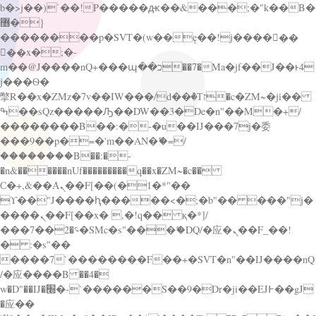
b�>j��)΄��!P�����ԫ��&���;�"k��B�
޶�}
��������p�SVT�(w��ę��!j������
��x�;�-
m��@J����nQ+���պ��כ��7�Ma�jf��J��ͱ4
j���Ѳ�
撆R��x�ZMz�7v��IW���/d��ٞ�Тז�c�ZM~�ji��
ߒ��sQz�����Ԡ��DW��3�De�n"��M�+/
��������B��:�-�u��IJ���7j�委
���9��p�=�'m��AN�ޭ�=/
��������B��:�-
�n&������nUf���������q��x�ZM~�
c��
Ϲ�+,&��Ὰܢ��F[��(�1�*"��
ϒ��"J����ԧ�����<�;�b"�� ���"j�
����ܢ��F[��x� ,�!q�� қ�*]/
���؝�2��7�SMc�s"���ޭ�DQ/�应�ܢ��F_��!
� :�s"��
����7`��������F��+�SVT�n"��IJ����nQ
/�应����B ��4�
w�D"��IJ�׭�-`������S��9�Dr�ji��EJ߅��gJ
�应��