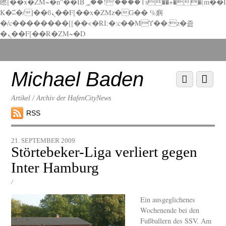
矁[��x�ZM~�n"��IB؃��!'����Тѕ��+��(m��I
K�ʭ�/|��ϐܢ��F[��x�ZMz�G�� %嬩
�/c��������[[��<�RI:�:c��MΎ��:z�졾
�ܢ��F[��R�ZM~�D
Scroll
down
to
Michael Baden
Scroll
Menu
content
down
to
Artikel / Archiv der HafenCityNews
content
RSS
21. SEPTEMBER 2009
Störtebeker-Liga verliert gegen
Inter Hamburg
/
Ein ausgeglichenes
Wochenende bei den
Fußballern des SSV. Am