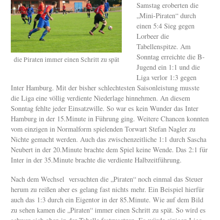
Samstag eroberten die
„Mini-Piraten“ durch
einen 5:4 Sieg gegen
Lorbeer die
Tabellenspitze. Am
Sonntag erreichte die B-
die Piraten immer einen Schritt zu spät
Jugend ein 1:1 und die
Liga verlor 1:3 gegen
Inter Hamburg. Mit der bisher schlechtesten Saisonleistung musste
die Liga eine völlig verdiente Niederlage hinnehmen. An diesem
Sonntag fehlte jeder Einsatzwille. So war es kein Wunder das Inter
Hamburg in der 15.Minute in Führung ging. Weitere Chancen konnten
vom einzigen in Normalform spielenden Torwart Stefan Nagler zu
Nichte gemacht werden. Auch das zwischenzeitliche 1:1 durch Sascha
Neubert in der 20.Minute brachte dem Spiel keine Wende. Das 2:1 für
Inter in der 35.Minute brachte die verdiente Halbzeitführung.
Nach dem Wechsel versuchten die „Piraten“ noch einmal das Steuer
herum zu reißen aber es gelang fast nichts mehr. Ein Beispiel hierfür
auch das 1:3 durch ein Eigentor in der 85.Minute. Wie auf dem Bild
zu sehen kamen die „Piraten“ immer einen Schritt zu spät. So wird es