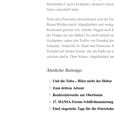
Störtebeker-Coach Occhipinto. Konkret waren 
furios entschärft hatte.
Nach dem Pausentee präsentierten sich die Gas
Braun-Weißen durch Abgeklärtheit und wenig 
Rückstand geraten war, erhöhte Nagpal nach fe
die Truppe aus der Hafen City noch einmal r
Occhipinto, nahm den Treffer von Portakal den
Schneide. Souid für St. Pauli und Neuweiler f
Torjubel auf beiden Seiten, ehe am Ende nur 
strecken durfte. Dem Schuss Abgeklärtheit 
Ähnliche Beiträge:
Und die Tuba – Bläst nicht der Huber
Zum dritten Advent
Reedereizuwachs am Oberbaum
17. HANSA-Forum Schiffsfinanzierung
Fünf siegreiche Tage für die Störtebek