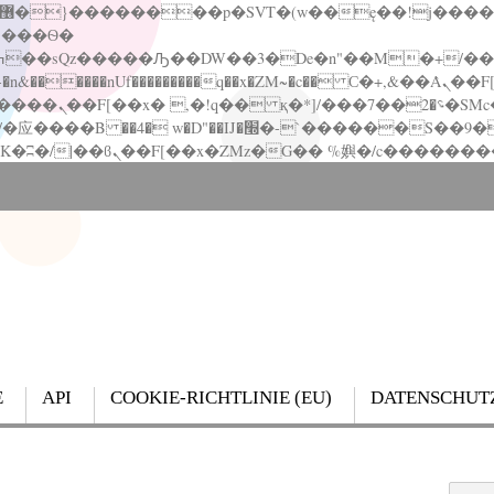
�����nUf���������q��x�ZM~�
c�� Ϲ�+,&��Ὰܢ��F[��(�1�*"��
��!� :�s"��
`������S��9�Dr�ji��EJ߅��gJ�应��
E
API
COOKIE-RICHTLINIE (EU)
DATENSCHUT
Search