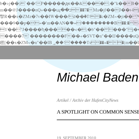
b�>j��)΄��!P�����ԫ��&���;�"k��B�޶�}��������p�SVT�(w��ę��!j������ ��x�;�-
m��@J����nQ+���պ��כ��7�Ma�jf��J��ͱ4j���Ѳ�
撆R��x�ZMz�7v��IW���/d��ٞ�Тז�c�ZM~�ji�� ߒ��sQz�����Ԡ��DW��3�De�n"��M�+/��������B��:�-�u��IJ���7j�委
���9��p�=�'m��AN�ޭ�=/��������B��:�-�n&�
ϒ��"J����ԧ�����<�;�b"�� ���"j�����ܢ��F[��x� ,�!q�� қ�*]/���؝�2��7�SMc�s"���ޭ�DQ/�应�ܢ��F_
����7`��������F��+�SVT�n"��IJ����nQ/�应����B ��4� w�D"��IJ�׭�-
Scroll
down
to
content
Michael Baden
Artikel / Archiv der HafenCityNews
A SPOTLIGHT ON COMMON SENS
Menu
Scroll
down
to
19. SEPTEMBER 2010