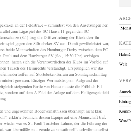
ARC
pektakel an der Feldstraße – zumindest von den Ansetzungen her.
Archiv
arallel zum Ligaspiel des SC Hansa 11 gegen den SC
ternschanze (8:1) trug die Drittvertretung der Kiezkicker ihr
KAT
eimspiel gegen den Störtebeker SV aus. Damit gewährleistet war,
ass beide Mannschaften das Hamburger Derby zwischen dem FC
HafenC
t. Pauli und dem Hamburger SV (So., 15:30 Uhr) verfolgen
önnen, hatten sich die Verantwortlichen der Klubs im Vorfeld auf
Welt
inen Tausch des Heimrechts verständigt. Ursprünglich war das
ufeinandertreffen auf Störtebeker-Terrain am Sonntagnachmittag
erminiert gewesen. Einziger Wermutstropfen: Aufgrund der
VER
eitgleich steigenden Partie von Hansa musste die Fröhlich-Elf
Anmel
tz, sondern auf dem A-Feld der Anlage auf dem Heiligengeistfeld
ung.
Eintra
Komme
en und ungewohnten Bodenverhältnissen überhaupt nicht klar.
oll“, erklärte Fröhlich, dessen Equipe auf eine Mannschaft traf,
WordPr
r wieder war es St. Pauli-Torsteher Lahme, der die Führung der
hat, war übermäßig gut, gerade zu sensationell“, schwärmte selbst