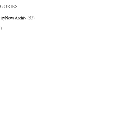
GORIES
ityNewsArchiv
(53)
1)