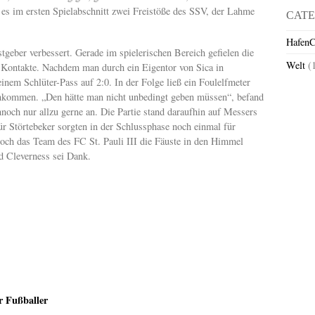
es im ersten Spielabschnitt zwei Freistöße des SSV, der Lahme
CATE
HafenC
tgeber verbessert. Gerade im spielerischen Bereich gefielen die
Welt
(
Kontakte. Nachdem man durch ein Eigentor von Sica in
inem Schlüter-Pass auf 2:0. In der Folge ließ ein Foulelfmeter
ankommen. „Den hätte man nicht unbedingt geben müssen“, befand
noch nur allzu gerne an. Die Partie stand daraufhin auf Messers
ür Störtebeker sorgten in der Schlussphase noch einmal für
noch das Team des FC St. Pauli III die Fäuste in den Himmel
und Cleverness sei Dank.
er Fußballer