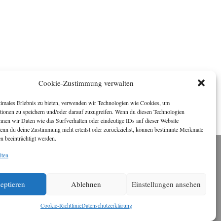
Cookie-Zustimmung verwalten
timales Erlebnis zu bieten, verwenden wir Technologien wie Cookies, um
tionen zu speichern und/oder darauf zuzugreifen. Wenn du diesen Technologien
nnen wir Daten wie das Surfverhalten oder eindeutige IDs auf dieser Website
Wenn du deine Zustimmung nicht erteilst oder zurückziehst, können bestimmte Merkmale
n beeinträchtigt werden.
lten
Impressum
ichael Baden, Schwensholz 4, 24376 Hasselberg
Disclaimer
 Webseite stellt Inhalte der ersten zehn Jahre der
eptieren
Ablehnen
Einstellungen ansehen
HafenCity Zeitung zur Verfügung. Die aktuelle
Version ist unter
Hafencity Zeitung
zu finden
Cookie-Richtlinie
Datenschutzerklärung