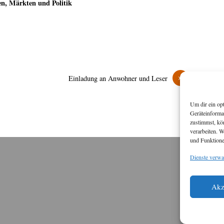
en, Märkten und Politik
»
Einladung an Anwohner und Leser
Um dir ein op
Geräteinforma
zustimmst, kö
verarbeiten. 
und Funktione
Dienste verwa
M
Diese
Akz