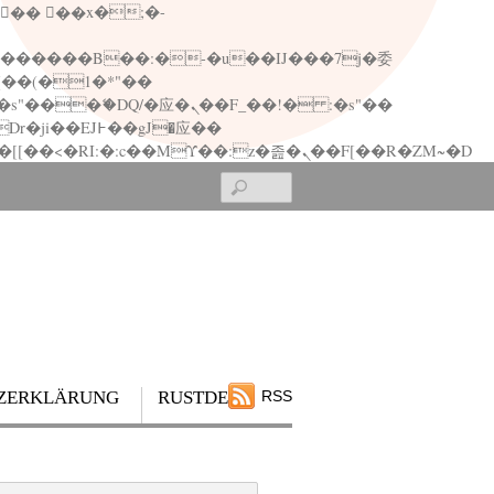
矁[��x�ZM~�n"��IB؃��!'����Тѕ��+��(m��IK�ʭ�/|��ϐܢ��F[��x�ZMz�G�� %嬩�/c��������[[��<�RI:�:c��MΎ��:z�졾�ܢ��F[��R�ZM~�D
Search
ZERKLÄRUNG
RUSTDESK
RSS