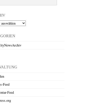
HIV
EGORIEN
ityNewsArchiv
WALTUNG
den
gs-Feed
ntar-Feed
ess.org