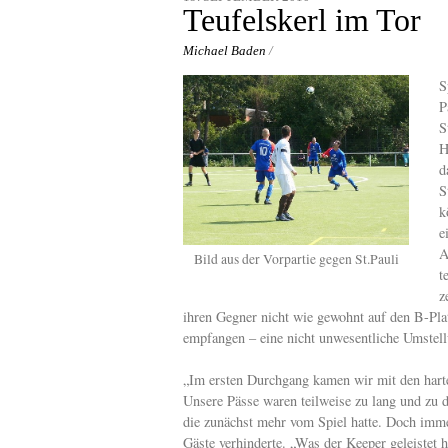
content
Teufelskerl im Tor
Michael Baden
/
S
P
S
H
d
S
k
e
A
Bild aus der Vorpartie gegen St.Pauli
t
z
ihren Gegner nicht wie gewohnt auf den B-Pla
empfangen – eine nicht unwesentliche Umstell
„Im ersten Durchgang kamen wir mit den hart
Unsere Pässe waren teilweise zu lang und zu d
die zunächst mehr vom Spiel hatte. Doch imme
Gäste verhinderte. „Was der Keeper geleistet 