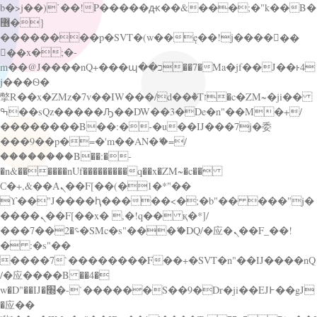
b�>j��)΄��!P�����ԫ��&���;�"k��B�
޶�}
��������p�SVT�(w��ę��!j������
��x�;�-
m��@J����nQ+���պ��כ��7�Ma�jf��J��ͱ4
j���Ѳ�
撆R��x�ZMz�7v��IW���/d��ٞ�Тז�c�ZM~�ji��
ߒ��sQz�����Ԡ��DW��3�De�n"��M�+/
��������B��:�-�u��IJ���7j�委
���9��p�=�'m��AN�ޭ�=/
��������B��:�-
�n&������nUf���������q��x�ZM~�
c��
Ϲ�+,&��Ὰܢ��F[��(�1�*"��
ϒ��"J����ԧ�����<�;�b"�� ���"j�
����ܢ��F[��x� ,�!q�� қ�*]/
���؝�2��7�SMc�s"���ޭ�DQ/�应�ܢ��F_��!
� :�s"��
����7`��������F��+�SVT�n"��IJ����nQ
/�应����B ��4�
w�D"��IJ�׭�-`������S��9�Dr�ji��EJ߅��gJ
�应��