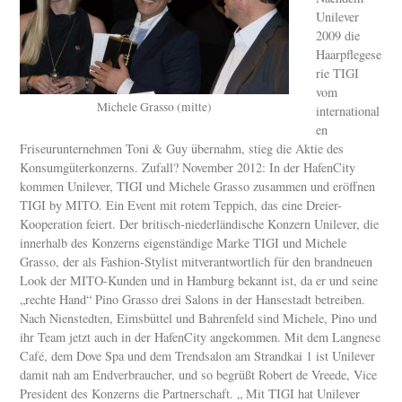
Unilever
2009 die
Haarpflegese
rie TIGI
vom
Michele Grasso (mitte)
international
en
Friseurunternehmen Toni & Guy übernahm, stieg die Aktie des
Konsumgüterkonzerns. Zufall? November 2012: In der HafenCity
kommen Unilever, TIGI und Michele Grasso zusammen und eröffnen
TIGI by MITO. Ein Event mit rotem Teppich, das eine Dreier-
Kooperation feiert. Der britisch-niederländische Konzern Unilever, die
innerhalb des Konzerns eigenständige Marke TIGI und Michele
Grasso, der als Fashion-Stylist mitverantwortlich für den brandneuen
Look der MITO-Kunden und in Hamburg bekannt ist, da er und seine
„rechte Hand“ Pino Grasso drei Salons in der Hansestadt betreiben.
Nach Nienstedten, Eimsbüttel und Bahrenfeld sind Michele, Pino und
ihr Team jetzt auch in der HafenCity angekommen. Mit dem Langnese
Café, dem Dove Spa und dem Trendsalon am Strandkai 1 ist Unilever
damit nah am Endverbraucher, und so begrüßt Robert de Vreede, Vice
President des Konzerns die Partnerschaft. „ Mit TIGI hat Unilever