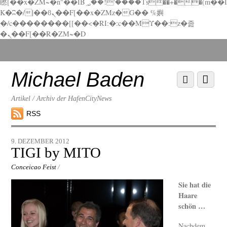
矁[��x�ZM~�n"��IB؃��!'����Тѕ��+��(m��I
K�ʭ�/|��ϐܢ��F[��x�ZMz�G�� %嬩
�/c��������[[��<�RI:�:c��MΎ��:z�졾
�ܢ��F[��R�ZM~�D
Scroll
down
to
Michael Baden
Scroll
Menu
content
down
to
Artikel / Archiv der HafenCityNews
content
RSS
9. DEZEMBER 2012
TIGI by MITO
Conceicao Feist
/
Sie hat die
Haare
schön …
Nachdem