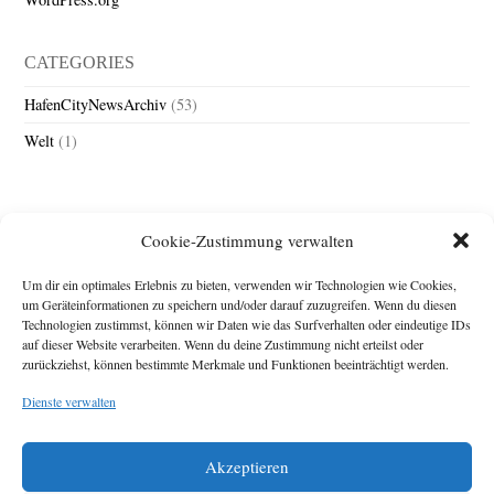
CATEGORIES
HafenCityNewsArchiv
(53)
Welt
(1)
Cookie-Zustimmung verwalten
Um dir ein optimales Erlebnis zu bieten, verwenden wir Technologien wie Cookies,
um Geräteinformationen zu speichern und/oder darauf zuzugreifen. Wenn du diesen
Technologien zustimmst, können wir Daten wie das Surfverhalten oder eindeutige IDs
Impressum
auf dieser Website verarbeiten. Wenn du deine Zustimmung nicht erteilst oder
zurückziehst, können bestimmte Merkmale und Funktionen beeinträchtigt werden.
Michael Baden,
Schwensholz 4,
Dienste verwalten
24376 Hasselberg
Disclaimer
Diese Webseite stellt
Akzeptieren
Inhalte der ersten
zehn Jahre der