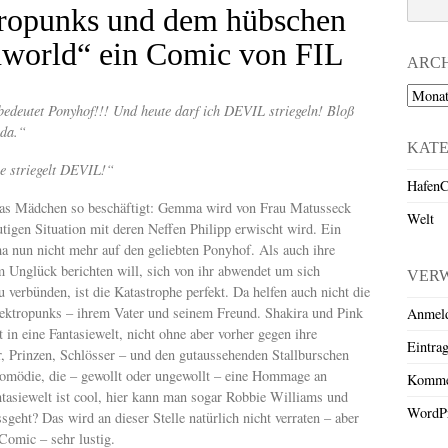
ropunks und dem hübschen
world“ ein Comic von FIL
ARC
Archiv
 bedeutet Ponyhof!!! Und heute darf ich DEVIL striegeln! Bloß
 da.“
KAT
 striegelt DEVIL!“
HafenC
was Mädchen so beschäftigt: Gemma wird von Frau Matusseck
Welt
utigen Situation mit deren Neffen Philipp erwischt wird. Ein
a nun nicht mehr auf den geliebten Ponyhof. Als auch ihre
m Unglück berichten will, sich von ihr abwendet um sich
VER
verbünden, ist die Katastrophe perfekt. Da helfen auch nicht die
ektropunks – ihrem Vater und seinem Freund. Shakira und Pink
Anmel
in eine Fantasiewelt, nicht ohne aber vorher gegen ihre
Eintra
, Prinzen, Schlösser – und den gutaussehenden Stallburschen
komödie, die – gewollt oder ungewollt – eine Hommage an
Komme
tasiewelt ist cool, hier kann man sogar Robbie Williams und
WordPr
geht? Das wird an dieser Stelle natürlich nicht verraten – aber
Comic – sehr lustig.