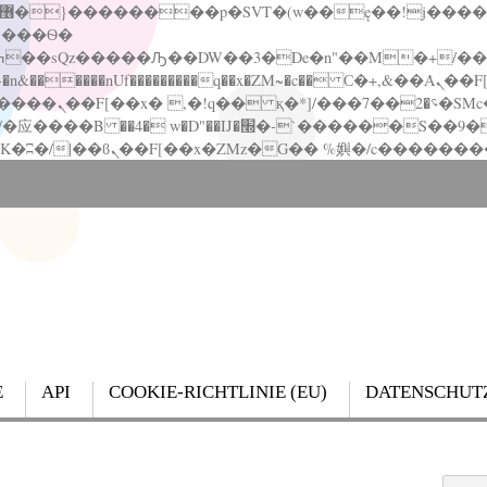
�����nUf���������q��x�ZM~�
c�� Ϲ�+,&��Ὰܢ��F[��(�1�*"��
��!� :�s"��
`������S��9�Dr�ji��EJ߅��gJ�应��
E
API
COOKIE-RICHTLINIE (EU)
DATENSCHUT
Search