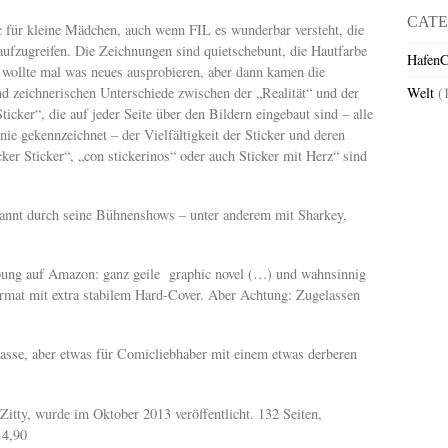
CATE
c für kleine Mädchen, auch wenn FIL es wunderbar versteht, die
fzugreifen. Die Zeichnungen sind quietschebunt, die Hautfarbe
HafenC
wollte mal was neues ausprobieren, aber dann kamen die
d zeichnerischen Unterschiede zwischen der „Realität“ und der
Welt
(
ticker“, die auf jeder Seite über den Bildern eingebaut sind – alle
inie gekennzeichnet – der Vielfältigkeit der Sticker und deren
er Sticker“, „con stickerinos“ oder auch Sticker mit Herz“ sind
ekannt durch seine Bühnenshows – unter anderem mit Sharkey,
ibung auf Amazon: ganz geile graphic novel (…) und wahnsinnig
Format mit extra stabilem Hard-Cover. Aber Achtung: Zugelassen
sse, aber etwas für Comicliebhaber mit einem etwas derberen
tty, wurde im Oktober 2013 veröffentlicht. 132 Seiten,
14,90