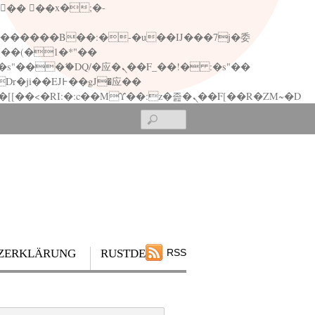
矁[��x�ZM~�n"��IB؃��!'����Тѕ��+��(m��IK�ʭ�/|��ϐܢ��F[��x�ZMz�G�� %嬩�/c��������[[��<�RI:�:c��MΎ��:z�졾�ܢ��F[��R�ZM~�D
Search
ZERKLÄRUNG
RUSTDESK
RSS