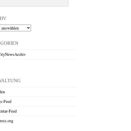
HIV
EGORIEN
ityNewsArchiv
WALTUNG
den
gs-Feed
ntar-Feed
ess.org