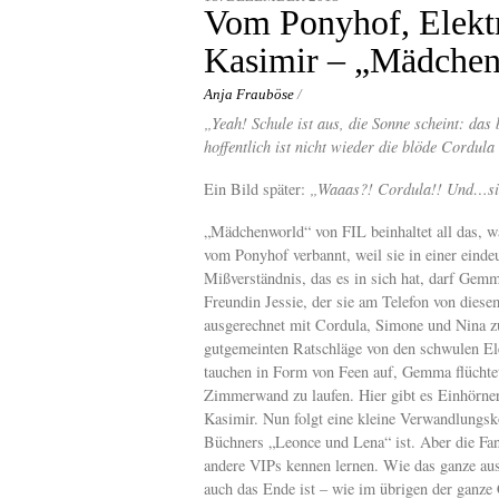
content
Vom Ponyhof, Elekt
Kasimir – „Mädchen
Anja Frauböse
/
„Yeah! Schule ist aus, die Sonne scheint: das
hoffentlich ist nicht wieder die blöde Cordula
Ein Bild später:
„Waaas?! Cordula!! Und…sie
„Mädchenworld“ von FIL beinhaltet all das, 
vom Ponyhof verbannt, weil sie in einer einde
Mißverständnis, das es in sich hat, darf Gemm
Freundin Jessie, der sie am Telefon von diese
ausgerechnet mit Cordula, Simone und Nina zu 
gutgemeinten Ratschläge von den schwulen El
tauchen in Form von Feen auf, Gemma flüchtet 
Zimmerwand zu laufen. Hier gibt es Einhörner
Kasimir. Nun folgt eine kleine Verwandlungs
Büchners „Leonce und Lena“ ist. Aber die Fan
andere VIPs kennen lernen. Wie das ganze auss
auch das Ende ist – wie im übrigen der ganze 