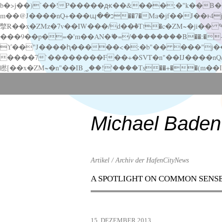
b�>j��)΄��!P�����ԫ��&���;�"k��B�޶�}��������p�SVT�(w��ę��!j������ ��x�;�-
m��@J����nQ+���պ��כ��7�Ma�jf��J��ͱ4j���Ѳ�
撆R��x�ZMz�7v��IW���/d��ٞ�Тז�c�ZM~�ji�� ߒ��sQz�����Ԡ��DW��3�De�n"��M�+/��������B��:�-�u��IJ���7j�委
���9��p�=�'m��AN�ޭ�=/��������B��:�-�n&�
ϒ��"J����ԧ�����<�;�b"�� ���"j�����ܢ��F[��x� ,�!q�� қ�*]/���؝�2��7�SMc�s"���ޭ�DQ/�应�ܢ��F_
����7`��������F��+�SVT�n"��IJ����nQ/�应����B ��4� w�D"��IJ�׭�-
Scroll
down
to
content
Michael Baden
Artikel / Archiv der HafenCityNews
A SPOTLIGHT ON COMMON SENS
Menu
Scroll
down
to
15. DEZEMBER 2013