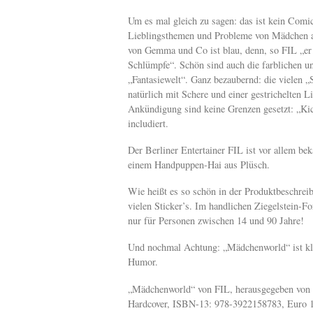
Um es mal gleich zu sagen: das ist kein Comi
Lieblingsthemen und Probleme von Mädchen au
von Gemma und Co ist blau, denn, so FIL „er 
Schlümpfe“. Schön sind auch die farblichen un
„Fantasiewelt“. Ganz bezaubernd: die vielen „S
natürlich mit Schere und einer gestrichelten L
Ankündigung sind keine Grenzen gesetzt: „Kick
includiert.
Der Berliner Entertainer FIL ist vor allem b
einem Handpuppen-Hai aus Plüsch.
Wie heißt es so schön in der Produktbeschre
vielen Sticker’s. Im handlichen Ziegelstein-
nur für Personen zwischen 14 und 90 Jahre!
Und nochmal Achtung: „Mädchenworld“ ist kla
Humor.
„Mädchenworld“ von FIL, herausgegeben von Zi
Hardcover, ISBN-13: 978-3922158783, Euro 