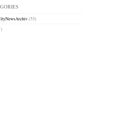
GORIES
ityNewsArchiv
(53)
1)