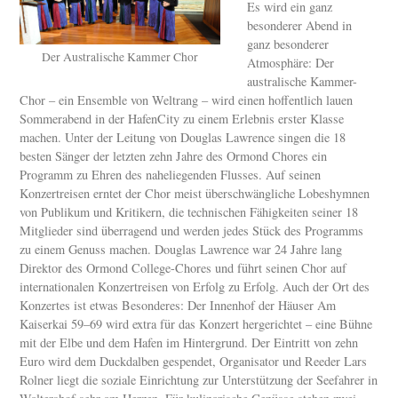
Es wird ein ganz
besonderer Abend in
ganz besonderer
Der Australische Kammer Chor
Atmosphäre: Der
australische Kammer-
Chor – ein Ensemble von Weltrang – wird einen hoffentlich lauen
Sommerabend in der HafenCity zu einem Erlebnis erster Klasse
machen. Unter der Leitung von Douglas Lawrence singen die 18
besten Sänger der letzten zehn Jahre des Ormond Chores ein
Programm zu Ehren des naheliegenden Flusses. Auf seinen
Konzertreisen erntet der Chor meist überschwängliche Lobeshymnen
von Publikum und Kritikern, die technischen Fähigkeiten seiner 18
Mitglieder sind überragend und werden jedes Stück des Programms
zu einem Genuss machen. Douglas Lawrence war 24 Jahre lang
Direktor des Ormond College-Chores und führt seinen Chor auf
internationalen Konzertreisen von Erfolg zu Erfolg. Auch der Ort des
Konzertes ist etwas Besonderes: Der Innenhof der Häuser Am
Kaiserkai 59–69 wird extra für das Konzert hergerichtet – eine Bühne
mit der Elbe und dem Hafen im Hintergrund. Der Eintritt von zehn
Euro wird dem Duckdalben gespendet, Organisator und Reeder Lars
Rolner liegt die soziale Einrichtung zur Unterstützung der Seefahrer in