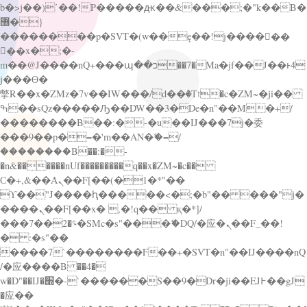
b�>j��)΄��!P�����ԫ��&���;�"k��B�
޶�}
��������p�SVT�(w��ę��!j������
��x�;�-
m��@J����nQ+���պ��כ��7�Ma�jf��J��ͱ4
j���Ѳ�
撆R��x�ZMz�7v��IW���/d��ٞ�Тז�c�ZM~�ji��
ߒ��sQz�����Ԡ��DW��3�De�n"��M�+/
��������B��:�-�u��IJ���7j�委
���9��p�=�'m��AN�ޭ�=/
��������B��:�-
�n&������nUf���������q��x�ZM~�
c��
Ϲ�+,&��Ὰܢ��F[��(�1�*"��
ϒ��"J����ԧ�����<�;�b"�� ���"j�
����ܢ��F[��x� ,�!q�� қ�*]/
���؝�2��7�SMc�s"���ޭ�DQ/�应�ܢ��F_��!
� :�s"��
����7`��������F��+�SVT�n"��IJ����nQ
/�应����B ��4�
w�D"��IJ�׭�-`������S��9�Dr�ji��EJ߅��gJ
�应��