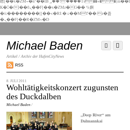
矁[��x�ZM~�n"��IB؃��!'����Тѕ��+��(m��I
K�ʭ�/|��ϐܢ��F[��x�ZMz�G�� %嬩
�/c��������[[��<�RI:�:c��MΎ��:z�졾
�ܢ��F[��R�ZM~�D
Scroll
down
to
Michael Baden
Scroll
Menu
content
down
to
Artikel / Archiv der HafenCityNews
content
RSS
8. JULI 2011
Wohltätigkeitskonzert zugunsten
des Duckdalben
Michael Baden
/
„Deep River“ am
Dalmannkai