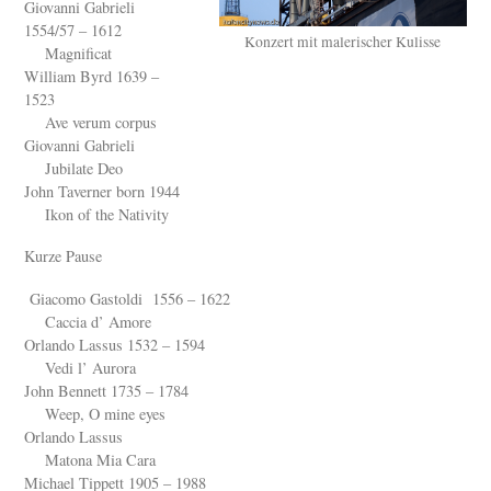
Giovanni Gabrieli
1554/57 – 1612
Konzert mit malerischer Kulisse
Magnificat
William Byrd 1639 –
1523
Ave verum corpus
Giovanni Gabrieli
Jubilate Deo
John Taverner born 1944
Ikon of the Nativity
Kurze Pause
Giacomo Gastoldi 1556 – 1622
Caccia d’ Amore
Orlando Lassus 1532 – 1594
Vedi l’ Aurora
John Bennett 1735 – 1784
Weep, O mine eyes
Orlando Lassus
Matona Mia Cara
Michael Tippett 1905 – 1988