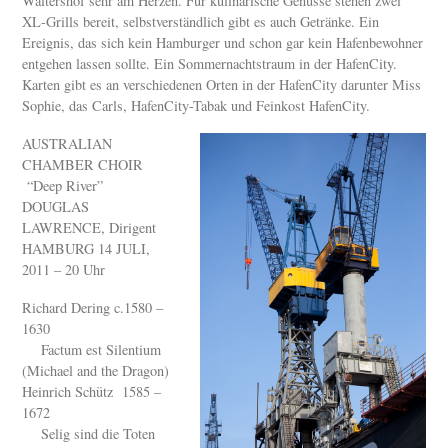
Waltershof sehr am Herzen. Für kulinarische Genüsse stehen zwei
XL-Grills bereit, selbstverständlich gibt es auch Getränke. Ein
Ereignis, das sich kein Hamburger und schon gar kein Hafenbewohner
entgehen lassen sollte. Ein Sommernachtstraum in der HafenCity.
Karten gibt es an verschiedenen Orten in der HafenCity darunter Miss
Sophie, das Carls, HafenCity-Tabak und Feinkost HafenCity.
AUSTRALIAN
CHAMBER CHOIR
“Deep River”
DOUGLAS
LAWRENCE, Dirigent
HAMBURG 14 JULI,
2011 – 20 Uhr
Richard Dering c.1580 –
1630
Factum est Silentium
(Michael and the Dragon)
Heinrich Schütz 1585 –
1672
Selig sind die Toten