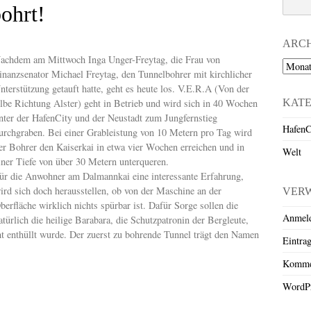
ohrt!
ARC
achdem am Mittwoch Inga Unger-Freytag, die Frau von
Archiv
inanzsenator Michael Freytag, den Tunnelbohrer mit kirchlicher
nterstützung getauft hatte, geht es heute los. V.E.R.A (Von der
KAT
lbe Richtung Alster) geht in Betrieb und wird sich in 40 Wochen
nter der HafenCity und der Neustadt zum Jungfernstieg
HafenC
urchgraben. Bei einer Grableistung von 10 Metern pro Tag wird
er Bohrer den Kaiserkai in etwa vier Wochen erreichen und in
Welt
iner Tiefe von über 30 Metern unterqueren.
ür die Anwohner am Dalmannkai eine interessante Erfahrung,
ird sich doch herausstellen, ob von der Maschine an der
VER
berfläche wirklich nichts spürbar ist. Dafür Sorge sollen die
Anmel
atürlich die heilige Barabara, die Schutzpatronin der Bergleute,
 enthüllt wurde. Der zuerst zu bohrende Tunnel trägt den Namen
Eintra
Komme
WordPr