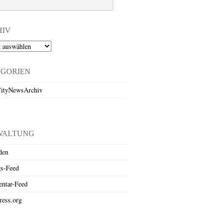
HIV
EGORIEN
ityNewsArchiv
WALTUNG
den
gs-Feed
ntar-Feed
ess.org