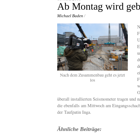
content
Ab Montag wird geb
Michael Baden
/
N
F
U
E
u
d
d
e
Nach dem Zusammenbau geht es jetzt
F
los
w
O
überall installierten Seismometer tragen und n
die ebenfalls am Mittwoch am Eingangsschacht
der Taufpatin Inga.
Ähnliche Beiträge: