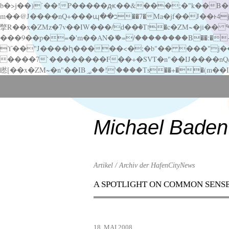
b�>j��)΄��!P�����ԫ��&���;�"k��B�޶�}��������p�SVT�(w��ę��!j������ ��x�;�-
m��@J����nQ+���պ��כ��7�Ma�jf��J��ͱ4j���Ѳ�
撆R��x�ZMz�7v��IW���/d��ٞ�Тז�c�ZM~�ji�� ߒ��sQz�����Ԡ��DW��3�De�n"��M�+/��������B��:�-�u��IJ���7j�委
���9��p�=�'m��AN�ޭ�=/��������B��:�-�n&�
ϒ��"J����ԧ�����<�;�b"�� ���"j�����ܢ��F[��x� ,�!q�� қ�*]/���؝�2��7�SMc�s"���ޭ�DQ/�应�ܢ��F_
����7`��������F��+�SVT�n"��IJ����nQ/�应����B ��4� w�D"��IJ�׭�-
Scroll
down
to
content
Michael Baden
Artikel / Archiv der HafenCityNews
A SPOTLIGHT ON COMMON SENS
Menu
Scroll
down
to
18. MAI 2008