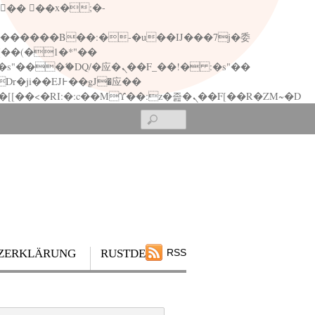
矁[��x�ZM~�n"��IB؃��!'����Тѕ��+��(m��IK�ʭ�/|��ϐܢ��F[��x�ZMz�G�� %嬩�/c��������[[��<�RI:�:c��MΎ��:z�졾�ܢ��F[��R�ZM~�D
Search
ZERKLÄRUNG
RUSTDESK
RSS