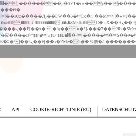
�����nUf���������q��x�ZM~�
c�� Ϲ�+,&��Ὰܢ��F[��(�1�*"��
��!� :�s"��
`������S��9�Dr�ji��EJ߅��gJ�应��
E
API
COOKIE-RICHTLINIE (EU)
DATENSCHUT
Search