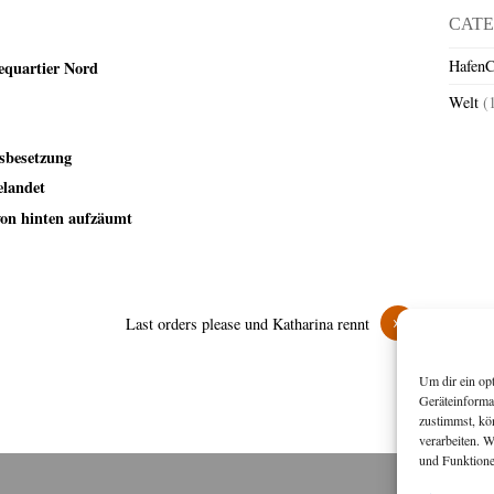
CATE
HafenC
eequartier Nord
Welt
(
sbesetzung
elandet
von hinten aufzäumt
»
Last orders please und Katharina rennt
Um dir ein op
Geräteinforma
zustimmst, kö
verarbeiten. 
und Funktione