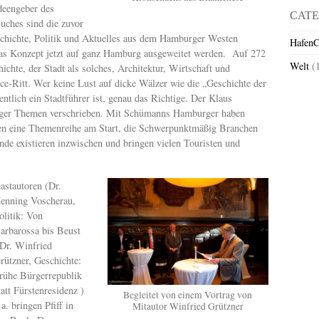
deengeber des
CATE
uches sind die zuvor
schichte, Politik und Aktuelles aus dem Hamburger Westen
HafenC
das Konzept jetzt auf ganz Hamburg ausgeweitet werden. Auf 272
Welt
(
ichte, der Stadt als solches, Architektur, Wirtschaft und
e-Ritt. Wer keine Lust auf dicke Wälzer wie die „Geschichte der
ntlich ein Stadtführer ist, genau das Richtige. Der Klaus
rger Themen verschrieben. Mit Schümanns Hamburger haben
en eine Themenreihe am Start, die Schwerpunktmäßig Branchen
de existieren inzwischen und bringen vielen Touristen und
astautoren (Dr.
enning Voscherau,
olitik: Von
arbarossa bis Beust
 Dr. Winfried
rützner, Geschichte:
rühe Bürgerrepublik
tatt Fürstenresidenz )
Begleitet von einem Vortrag von
.a. bringen Pfiff in
Mitautor Winfried Grützner