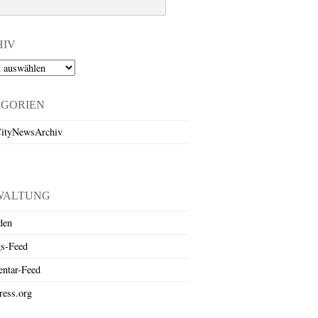
HIV
EGORIEN
ityNewsArchiv
WALTUNG
den
gs-Feed
ntar-Feed
ess.org