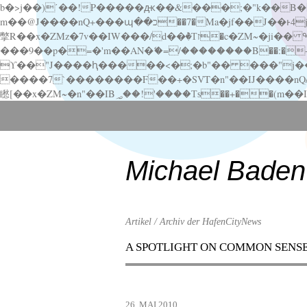
b�>j��)΄��!P�����ԫ��&���;�"k��B�޶�}��������p�SVT�(w��ę��!j������ ��x�;�-
m��@J����nQ+���պ��כ��7�Ma�jf��J��ͱ4j���Ѳ�
撆R��x�ZMz�7v��IW���/d��ٞ�Тז�c�ZM~�ji�� ߒ��sQz�����Ԡ��DW��3�De�n"��M�+/��������B��:�-�u��IJ���7j�委
���9��p�=�'m��AN�ޭ�=/��������B��:�-�n&�
ϒ��"J����ԧ�����<�;�b"�� ���"j�����ܢ��F[��x� ,�!q�� қ�*]/���؝�2��7�SMc�s"���ޭ�DQ/�应�ܢ��F_
����7`��������F��+�SVT�n"��IJ����nQ/�应����B ��4� w�D"��IJ�׭�-
Scroll
down
to
content
Michael Baden
Artikel / Archiv der HafenCityNews
A SPOTLIGHT ON COMMON SENS
Menu
Scroll
down
to
26. MAI 2010