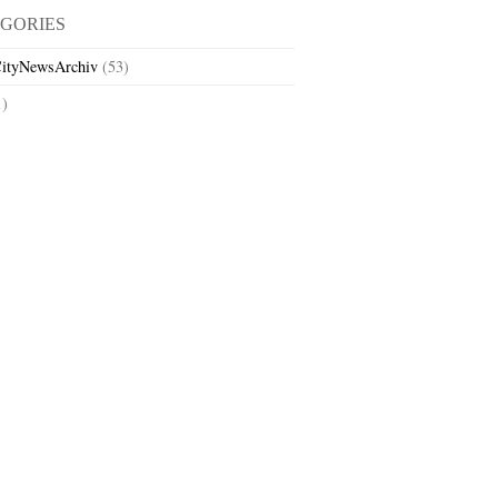
GORIES
ityNewsArchiv
(53)
1)