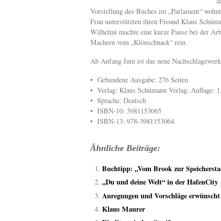
d
Vorstellung des Buches im „Parlament“ wohnt
Frau unterstützten ihren Freund Klaus Schüm
Wilhelmi machte eine kurze Pause bei der Arb
Machern vom „Klönschnack“ rein.
Ab Anfang Juni ist das neue Nachschlagewer
• Gebundene Ausgabe: 276 Seiten
• Verlag: Klaus Schümann Verlag; Auflage: 1
• Sprache: Deutsch
• ISBN-10: 3981153065
• ISBN-13: 978-3981153064
Ähnliche Beiträge:
Buchtipp: „Vom Brook zur Speichersta
„Du und deine Welt“ in der HafenCity
Anregungen und Vorschläge erwünscht
Klaus Maurer