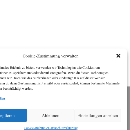
Cookie-Zustimmung verwalten
timales Erlebnis zu bieten, verwenden wir Technologien wie Cookies, um
tionen zu speichern und/oder darauf zuzugreifen. Wenn du diesen Technologien
nnen wir Daten wie das Surfverhalten oder eindeutige IDs auf dieser Website
Wenn du deine Zustimmung nicht erteilst oder zurückziehst, können bestimmte Merkmale
n beeinträchtigt werden.
lten
Impressum
ichael Baden, Schwensholz 4, 24376 Hasselberg
Disclaimer
 Webseite stellt Inhalte der ersten zehn Jahre der
eptieren
Ablehnen
Einstellungen ansehen
HafenCity Zeitung zur Verfügung. Die aktuelle
Version ist unter
Hafencity Zeitung
zu finden
Cookie-Richtlinie
Datenschutzerklärung