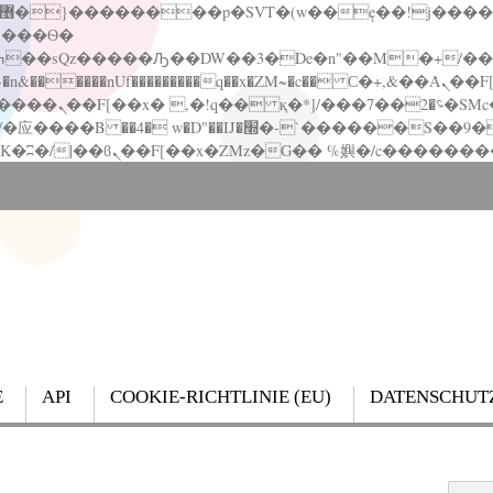
�����nUf���������q��x�ZM~�
c�� Ϲ�+,&��Ὰܢ��F[��(�1�*"��
��!� :�s"��
`������S��9�Dr�ji��EJ߅��gJ�应��
E
API
COOKIE-RICHTLINIE (EU)
DATENSCHUT
Search