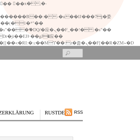
矁[��x�ZM~�n"��IB؃��!'����Тѕ��+��(m��IK�ʭ�/|��ϐܢ��F[��x�ZMz�G�� %嬩�/c��������[[��<�RI:�:c��MΎ��:z�졾�ܢ��F[��R�ZM~�D
Search
ZERKLÄRUNG
RUSTDESK
RSS