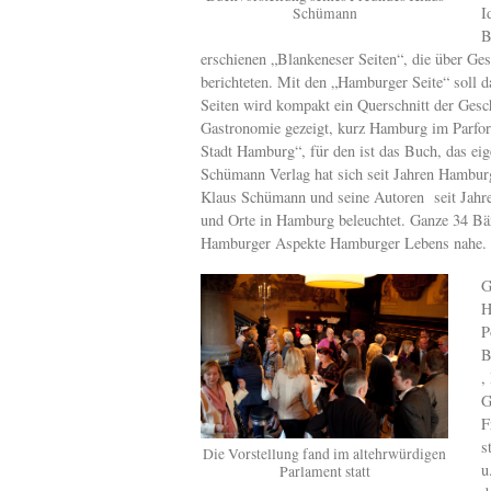
I
Schümann
B
erschienen „Blankeneser Seiten“, die über Ge
berichteten. Mit den „Hamburger Seite“ soll 
Seiten wird kompakt ein Querschnitt der Gesch
Gastronomie gezeigt, kurz Hamburg im Parforc
Stadt Hamburg“, für den ist das Buch, das eige
Schümann Verlag hat sich seit Jahren Hambu
Klaus Schümann und seine Autoren seit Jahr
und Orte in Hamburg beleuchtet. Ganze 34 Bän
Hamburger Aspekte Hamburger Lebens nahe.
G
H
P
B
,
G
F
s
Die Vorstellung fand im altehrwürdigen
u
Parlament statt