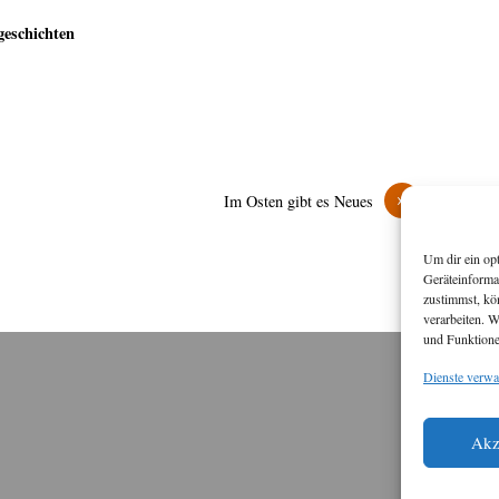
schichten
»
Im Osten gibt es Neues
Um dir ein op
Geräteinforma
zustimmst, kö
verarbeiten. 
und Funktione
Dienste verwa
M
Diese
Akz