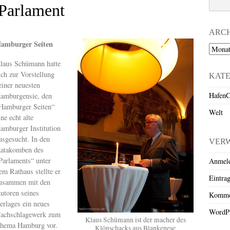
 Parlament
ARC
amburger Seiten
Archiv
laus Schümann hatte
ich zur Vorstellung
KAT
einer neuesten
HafenC
amburgensie, den
Hamburger Seiten“
Welt
ine echt alte
amburger Institution
usgesucht. In den
VER
atakomben des
Parlaments“ unter
Anmel
em Rathaus stellte er
Eintra
usammen mit den
utoren seines
Komme
erlages ein neues
WordPr
achschlagewerk zum
Klaus Schümann ist der macher des
hema Hamburg vor.
Klönschacks aus Blankenese