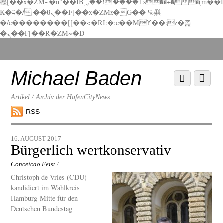
矁[��x�ZM~�n"��IB؃��!'����Тѕ��+��(m��I
K�ʭ�/|��ϐܢ��F[��x�ZMz�G�� %嬩
�/c��������[[��<�RI:�:c��MΎ��:z�졾
�ܢ��F[��R�ZM~�D
Scroll
down
to
Michael Baden
Scroll
Menu
content
down
to
Artikel / Archiv der HafenCityNews
content
RSS
16. AUGUST 2017
Bürgerlich wertkonservativ
Conceicao Feist
/
Christoph de Vries (CDU)
kandidiert im Wahlkreis
Hamburg-Mitte für den
Deutschen Bundestag