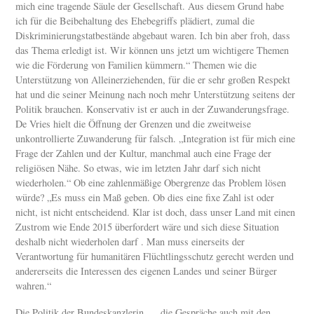
mich eine tragende Säule der Gesellschaft. Aus diesem Grund habe
ich für die Beibehaltung des Ehebegriffs plädiert, zumal die
Diskriminierungstatbestände abgebaut waren. Ich bin aber froh, dass
das Thema erledigt ist. Wir können uns jetzt um wichtigere Themen
wie die Förderung von Familien kümmern.“ Themen wie die
Unterstützung von Alleinerziehenden, für die er sehr großen Respekt
hat und die seiner Meinung nach noch mehr Unterstützung seitens der
Politik brauchen. Konservativ ist er auch in der Zuwanderungsfrage.
De Vries hielt die Öffnung der Grenzen und die zweitweise
unkontrollierte Zuwanderung für falsch. „Integration ist für mich eine
Frage der Zahlen und der Kultur, manchmal auch eine Frage der
religiösen Nähe. So etwas, wie im letzten Jahr darf sich nicht
wiederholen.“ Ob eine zahlenmäßige Obergrenze das Problem lösen
würde? „Es muss ein Maß geben. Ob dies eine fixe Zahl ist oder
nicht, ist nicht entscheidend. Klar ist doch, dass unser Land mit einen
Zustrom wie Ende 2015 überfordert wäre und sich diese Situation
deshalb nicht wiederholen darf . Man muss einerseits der
Verantwortung für humanitären Flüchtlingsschutz gerecht werden und
andererseits die Interessen des eigenen Landes und seiner Bürger
wahren.“
Die Politik der Bundeskanzlerin „…die Gespräche auch mit den