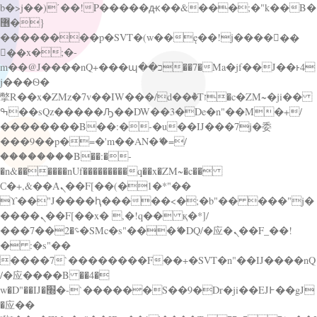
b�>j��)΄��!P�����ԫ��&���;�"k��B�
޶�}
��������p�SVT�(w��ę��!j������
��x�;�-
m��@J����nQ+���պ��כ��7�Ma�jf��J��ͱ4
j���Ѳ�
撆R��x�ZMz�7v��IW���/d��ٞ�Тז�c�ZM~�ji��
ߒ��sQz�����Ԡ��DW��3�De�n"��M�+/
��������B��:�-�u��IJ���7j�委
���9��p�=�'m��AN�ޭ�=/
��������B��:�-
�n&������nUf���������q��x�ZM~�
c��
Ϲ�+,&��Ὰܢ��F[��(�1�*"��
ϒ��"J����ԧ�����<�;�b"�� ���"j�
����ܢ��F[��x� ,�!q�� қ�*]/
���؝�2��7�SMc�s"���ޭ�DQ/�应�ܢ��F_��!
� :�s"��
����7`��������F��+�SVT�n"��IJ����nQ
/�应����B ��4�
w�D"��IJ�׭�-`������S��9�Dr�ji��EJ߅��gJ
�应��