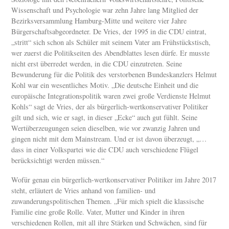
Wissenschaft und Psychologie war zehn Jahre lang Mitglied der
Bezirksversammlung Hamburg-Mitte und weitere vier Jahre
Bürgerschaftsabgeordneter. De Vries, der 1995 in die CDU eintrat,
„stritt“ sich schon als Schüler mit seinem Vater am Frühstückstisch,
wer zuerst die Politikseiten des Abendblattes lesen dürfe. Er musste
nicht erst überredet werden, in die CDU einzutreten. Seine
Bewunderung für die Politik des verstorbenen Bundeskanzlers Helmut
Kohl war ein wesentliches Motiv. „Die deutsche Einheit und die
europäische Integrationspolitik waren zwei große Verdienste Helmut
Kohls“ sagt de Vries, der als bürgerlich-wertkonservativer Politiker
gilt und sich, wie er sagt, in dieser „Ecke“ auch gut fühlt. Seine
Wertüberzeugungen seien dieselben, wie vor zwanzig Jahren und
gingen nicht mit dem Mainstream. Und er ist davon überzeugt, „…
dass in einer Volkspartei wie die CDU auch verschiedene Flügel
berücksichtigt werden müssen.“
Wofür genau ein bürgerlich-wertkonservativer Politiker im Jahre 2017
steht, erläutert de Vries anhand von familien- und
zuwanderungspolitischen Themen. „Für mich spielt die klassische
Familie eine große Rolle. Vater, Mutter und Kinder in ihren
verschiedenen Rollen, mit all ihre Stärken und Schwächen, sind für