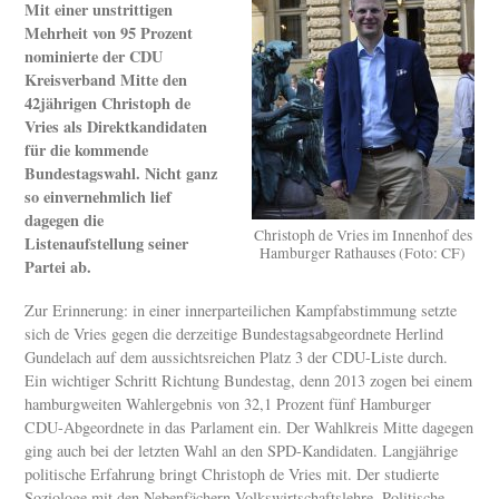
Mit einer unstrittigen
Mehrheit von 95 Prozent
nominierte der CDU
Kreisverband Mitte den
42jährigen Christoph de
Vries als Direktkandidaten
für die kommende
Bundestagswahl. Nicht ganz
so einvernehmlich lief
dagegen die
Christoph de Vries im Innenhof des
Listenaufstellung seiner
Hamburger Rathauses (Foto: CF)
Partei ab.
Zur Erinnerung: in einer innerparteilichen Kampfabstimmung setzte
sich de Vries gegen die derzeitige Bundestagsabgeordnete Herlind
Gundelach auf dem aussichtsreichen Platz 3 der CDU-Liste durch.
Ein wichtiger Schritt Richtung Bundestag, denn 2013 zogen bei einem
hamburgweiten Wahlergebnis von 32,1 Prozent fünf Hamburger
CDU-Abgeordnete in das Parlament ein. Der Wahlkreis Mitte dagegen
ging auch bei der letzten Wahl an den SPD-Kandidaten. Langjährige
politische Erfahrung bringt Christoph de Vries mit. Der studierte
Soziologe mit den Nebenfächern Volkswirtschaftslehre, Politische