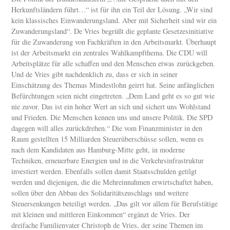
Herkunftsländern führt…“ ist für ihn ein Teil der Lösung. „Wir sind
kein klassisches Einwanderungsland. Aber mit Sicherheit sind wir ein
Zuwanderungsland“. De Vries begrüßt die geplante Gesetzesinitiative
für die Zuwanderung von Fachkräften in den Arbeitsmarkt. Überhaupt
ist der Arbeitsmarkt ein zentrales Wahlkampfthema. Die CDU will
Arbeitsplätze für alle schaffen und den Menschen etwas zurückgeben.
Und de Vries gibt nachdenklich zu, dass er sich in seiner
Einschätzung des Themas Mindestlohn geirrt hat. Seine anfänglichen
Befürchtungen seien nicht eingetreten. „Dem Land geht es so gut wie
nie zuvor. Das ist ein hoher Wert an sich und sichert uns Wohlstand
und Frieden. Die Menschen kennen uns und unsere Politik. Die SPD
dagegen will alles zurückdrehen.“ Die vom Finanzminister in den
Raum gestellten 15 Milliarden Steuerüberschüsse sollen, wenn es
nach dem Kandidaten aus Hamburg-Mitte geht, in moderne
Techniken, erneuerbare Energien und in die Verkehrsinfrastruktur
investiert werden. Ebenfalls sollen damit Staatsschulden getilgt
werden und diejenigen, die die Mehreinnahmen erwirtschaftet haben,
sollen über den Abbau des Solidaritätszuschlags und weitere
Steuersenkungen beteiligt werden. „Das gilt vor allem für Berufstätige
mit kleinen und mittleren Einkommen“ ergänzt de Vries. Der
dreifache Familienvater Christoph de Vries, der seine Themen im