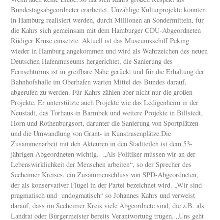
Bundestagsabgeordneter erarbeitet. Unzählige Kulturprojekte konnten
in Hamburg realisiert werden, durch Millionen an Sondermitteln, für
die Kahrs sich gemeinsam mit dem Hamburger CDU-Abgeordneten
Rüdiger Kruse einsetzte. Aktuell ist das Museumsschiff Peking
wieder in Hamburg angekommen und wird als Wahrzeichen des neuen
Deutschen Hafenmuseums hergerichtet, die Sanierung des
Fernsehturms ist in greifbare Nähe gerückt und für die Erhaltung der
Bahnhofshalle im Oberhafen warten Mittel des Bundes darauf,
abgerufen zu werden. Für Kahrs zählen aber nicht nur die großen
Projekte. Er unterstützte auch Projekte wie das Ledigenheim in der
Neustadt, das Torhaus in Barmbek und weitere Projekte in Billstedt,
Horn und Rothenburgsort, darunter die Sanierung von Sportplätzen
und die Umwandlung von Grant- in Kunstrasenplätze.Die
Zusammenarbeit mit den Akteuren in den Stadtteilen ist dem 53-
jährigen Abgeordneten wichtig. „Als Politiker müssen wir an der
Lebenswirklichkeit der Menschen arbeiten“, so der Sprecher des
Seeheimer Kreises, ein Zusammenschluss von SPD-Abgeordneten,
der als konservativer Flügel in der Partei bezeichnet wird. „Wir sind
pragmatisch und undogmatisch“ so Johannes Kahrs und verweist
darauf, dass im Seeheimer Kreis viele Abgeordnete sind, die z.B. als
Landrat oder Bürgermeister bereits Verantwortung trugen. „Uns geht