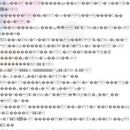
b�>j��)΄��!P�����ԫ��&���;�"k��B�
޶�}
��������p�SVT�(w��ę��!j������
��x�;�-
m��@J����nQ+���պ��כ��7�Ma�jf��J��ͱ4
j���Ѳ�
撆R��x�ZMz�7v��IW���/d��ٞ�Тז�c�ZM~�ji��
ߒ��sQz�����Ԡ��DW��3�De�n"��M�+/
��������B��:�-�u��IJ���7j�委
���9��p�=�'m��AN�ޭ�=/
��������B��:�-
�n&������nUf���������q��x�ZM~�
c��
Ϲ�+,&��Ὰܢ��F[��(�1�*"��
ϒ��"J����ԧ�����<�;�b"�� ���"j�
����ܢ��F[��x� ,�!q�� қ�*]/
���؝�2��7�SMc�s"���ޭ�DQ/�应�ܢ��F_��!
� :�s"��
����7`��������F��+�SVT�n"��IJ����nQ
/�应����B ��4�
w�D"��IJ�׭�-`������S��9�Dr�ji��EJ߅��gJ
�应��