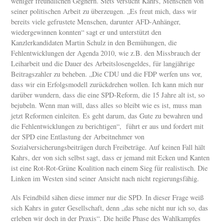
weniger freundlichen Gegnern. Stets versucht Kahrs, Menschen von
seiner politischen Arbeit zu überzeugen. „Es freut mich, dass wir
bereits viele gefrustete Menschen, darunter AFD-Anhänger,
wiedergewinnen konnten“ sagt er und unterstützt den
Kanzlerkandidaten Martin Schulz in den Bemühungen, die
Fehlentwicklungen der Agenda 2010, wie z.B. den Missbrauch der
Leiharbeit und die Dauer des Arbeitslosengeldes, für langjährige
Beitragszahler zu beheben. „Die CDU und die FDP werfen uns vor,
dass wir ein Erfolgsmodell zurückdrehen wollen. Ich kann mich nur
darüber wundern, dass die eine SPD-Reform, die 15 Jahre alt ist, so
bejubeln. Wenn man will, dass alles so bleibt wie es ist, muss man
jetzt Reformen einleiten. Es geht darum, das Gute zu bewahren und
die Fehlentwicklungen zu berichtigen“, führt er aus und fordert mit
der SPD eine Entlastung der Arbeitnehmer von
Sozialversicherungsbeiträgen durch Freibeträge. Auf keinen Fall hält
Kahrs, der von sich selbst sagt, dass er jemand mit Ecken und Kanten
ist eine Rot-Rot-Grüne Koalition nach einem Sieg für realistisch. Die
Linken im Westen sind seiner Ansicht nach nicht regierungsfähig.
Als Feindbild sähen diese immer nur die SPD. In dieser Frage weiß
sich Kahrs in guter Gesellschaft, denn „das sehe nicht nur ich so, das
erleben wir doch in der Praxis“. Die heiße Phase des Wahlkampfes