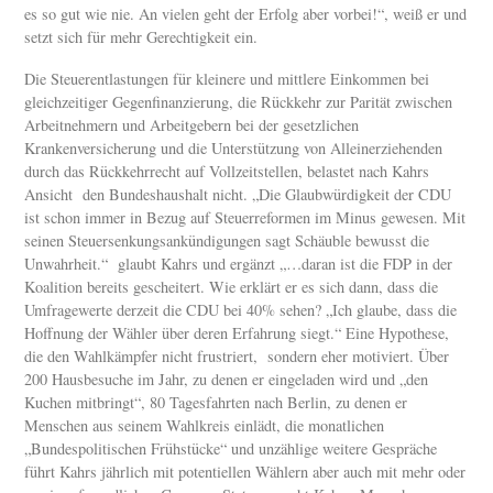
es so gut wie nie. An vielen geht der Erfolg aber vorbei!“, weiß er und
setzt sich für mehr Gerechtigkeit ein.
Die Steuerentlastungen für kleinere und mittlere Einkommen bei
gleichzeitiger Gegenfinanzierung, die Rückkehr zur Parität zwischen
Arbeitnehmern und Arbeitgebern bei der gesetzlichen
Krankenversicherung und die Unterstützung von Alleinerziehenden
durch das Rückkehrrecht auf Vollzeitstellen, belastet nach Kahrs
Ansicht den Bundeshaushalt nicht. „Die Glaubwürdigkeit der CDU
ist schon immer in Bezug auf Steuerreformen im Minus gewesen. Mit
seinen Steuersenkungsankündigungen sagt Schäuble bewusst die
Unwahrheit.“ glaubt Kahrs und ergänzt „…daran ist die FDP in der
Koalition bereits gescheitert. Wie erklärt er es sich dann, dass die
Umfragewerte derzeit die CDU bei 40% sehen? „Ich glaube, dass die
Hoffnung der Wähler über deren Erfahrung siegt.“ Eine Hypothese,
die den Wahlkämpfer nicht frustriert, sondern eher motiviert. Über
200 Hausbesuche im Jahr, zu denen er eingeladen wird und „den
Kuchen mitbringt“, 80 Tagesfahrten nach Berlin, zu denen er
Menschen aus seinem Wahlkreis einlädt, die monatlichen
„Bundespolitischen Frühstücke“ und unzählige weitere Gespräche
führt Kahrs jährlich mit potentiellen Wählern aber auch mit mehr oder