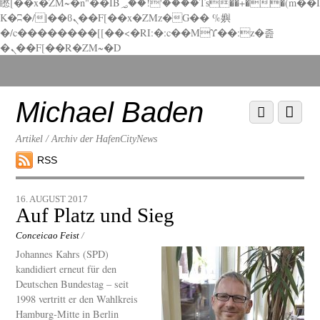
矁[��x�ZM~�n"��IB؃��!'����Тѕ��+��(m��I
K�ʭ�/|��ϐܢ��F[��x�ZMz�G�� %嬩
�/c��������[[��<�RI:�:c��MΎ��:z�졾
�ܢ��F[��R�ZM~�D
Scroll
down
to
Michael Baden
Scroll
Menu
content
down
to
Artikel / Archiv der HafenCityNews
content
RSS
16. AUGUST 2017
Auf Platz und Sieg
Conceicao Feist
/
Johannes Kahrs (SPD)
kandidiert erneut für den
Deutschen Bundestag – seit
1998 vertritt er den Wahlkreis
Hamburg-Mitte in Berlin