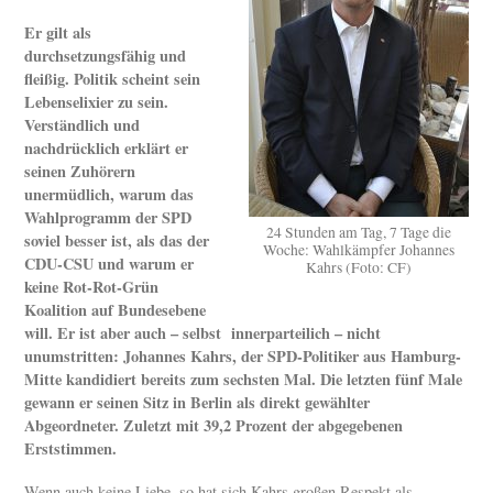
Er gilt als
durchsetzungsfähig und
fleißig. Politik scheint sein
Lebenselixier zu sein.
Verständlich und
nachdrücklich erklärt er
seinen Zuhörern
unermüdlich, warum das
Wahlprogramm der SPD
24 Stunden am Tag, 7 Tage die
soviel besser ist, als das der
Woche: Wahlkämpfer Johannes
CDU-CSU und warum er
Kahrs (Foto: CF)
keine Rot-Rot-Grün
Koalition auf Bundesebene
will. Er ist aber auch – selbst innerparteilich – nicht
unumstritten: Johannes Kahrs, der SPD-Politiker aus Hamburg-
Mitte kandidiert bereits zum sechsten Mal. Die letzten fünf Male
gewann er seinen Sitz in Berlin als direkt gewählter
Abgeordneter. Zuletzt mit 39,2 Prozent der abgegebenen
Erststimmen.
Wenn auch keine Liebe, so hat sich Kahrs großen Respekt als