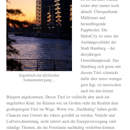
leider aber immer noch
aktuell: Überquellende
Mülleimer und
herumfliegende
Pappbecher. Die
HafenCity ist eines der
Aushängeschilder der
Stadt Hamburg – der
diesjährigen
Umwelthauptstadt. Das
Hamburg sich gerne mit
diesem Titel schmückt
Eigentlich ein idyllischer
dafür aber umso weniger
Sonnenuntergang ...
gern fegt, ist inzwischen
auch bei den letzten
Bürgern angekommen. Dieser Titel ist vielleicht aber auch ein
ungeliebtes Kind. Im Kleinen wie im Großen steht die Realität dem
großspurigem Titel im Wege. Worte wie „Nachhaltig“ haben große
Chancen zum Unwort des Jahres gewählt zu werden, Verkehr und
Luftverschmutzung, nicht zuletzt auch die Energieversorgung sind
ständige Themen, die die Feierlaune nachhaltig verderben können.