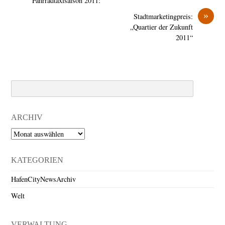
Fahrradtaxisaison 2011:
»
Stadtmarketingpreis:
„Quartier der Zukunft
2011“
Search
ARCHIV
Archiv
KATEGORIEN
HafenCityNewsArchiv
Welt
VERWALTUNG