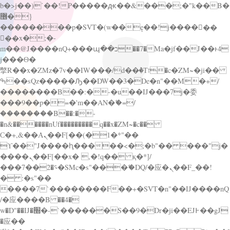
b�>j��)΄��!P�����ԫ��&���;�"k��B�
޶�}
��������p�SVT�(w��ę��!j������
��x�;�-
m��@J����nQ+���պ��כ��7�Ma�jf��J��ͱ4
j���Ѳ�
撆R��x�ZMz�7v��IW���/d��ٞ�Тז�c�ZM~�ji��
ߒ��sQz�����Ԡ��DW��3�De�n"��M�+/
��������B��:�-�u��IJ���7j�委
���9��p�=�'m��AN�ޭ�=/
��������B��:�-
�n&������nUf���������q��x�ZM~�
c��
Ϲ�+,&��Ὰܢ��F[��(�1�*"��
ϒ��"J����ԧ�����<�;�b"�� ���"j�
����ܢ��F[��x� ,�!q�� қ�*]/
���؝�2��7�SMc�s"���ޭ�DQ/�应�ܢ��F_��!
� :�s"��
����7`��������F��+�SVT�n"��IJ����nQ
/�应����B ��4�
w�D"��IJ�׭�-`������S��9�Dr�ji��EJ߅��gJ
�应��