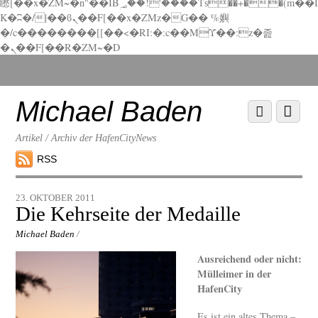
矁[��x�ZM~�n"��IB؃��!'����Тѕ��+��(m��I
K�ʭ�/|��ϐܢ��F[��x�ZMz�G�� %嬩
�/c��������[[��<�RI:�:c��MΎ��:z�졾
�ܢ��F[��R�ZM~�D
Scroll
down
to
Michael Baden
Scroll
Menu
content
down
to
Artikel / Archiv der HafenCityNews
content
RSS
23. OKTOBER 2011
Die Kehrseite der Medaille
Michael Baden
/
Ausreichend oder nicht:
Mülleimer in der
HafenCity
Es ist ein altes Thema –