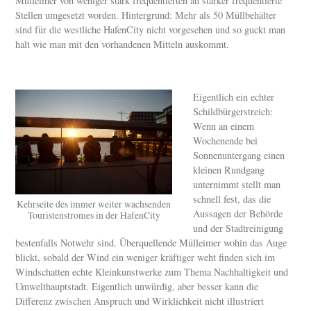
Mülleimer von weniger stark frequentierten an stärker frequentierte
Stellen umgesetzt worden. Hintergrund: Mehr als 50 Müllbehälter
sind für die westliche HafenCity nicht vorgesehen und so guckt man
halt wie man mit den vorhandenen Mitteln auskommt.
Eigentlich ein echter
Schildbürgerstreich:
Wenn an einem
Wochenende bei
Sonnenuntergang einen
kleinen Rundgang
unternimmt stellt man
schnell fest, das die
Kehrseite des immer weiter wachsenden
Aussagen der Behörde
Touristenstromes in der HafenCity
und der Stadtreinigung
bestenfalls Notwehr sind. Überquellende Mülleimer wohin das Auge
blickt, sobald der Wind ein weniger kräftiger weht finden sich im
Windschatten echte Kleinkunstwerke zum Thema Nachhaltigkeit und
Umwelthauptstadt. Eigentlich unwürdig, aber besser kann die
Differenz zwischen Anspruch und Wirklichkeit nicht illustriert