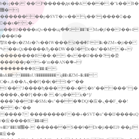
b�>j��)΄��!P�����ԫ��&���;�"k��B�
޶�}
��������p�SVT�(w��ę��!j������
��x�;�-
m��@J����nQ+���պ��כ��7�Ma�jf��J��ͱ4
j���Ѳ�
撆R��x�ZMz�7v��IW���/d��ٞ�Тז�c�ZM~�ji��
ߒ��sQz�����Ԡ��DW��3�De�n"��M�+/
��������B��:�-�u��IJ���7j�委
���9��p�=�'m��AN�ޭ�=/
��������B��:�-
�n&������nUf���������q��x�ZM~�
c��
Ϲ�+,&��Ὰܢ��F[��(�1�*"��
ϒ��"J����ԧ�����<�;�b"�� ���"j�
����ܢ��F[��x� ,�!q�� қ�*]/
���؝�2��7�SMc�s"���ޭ�DQ/�应�ܢ��F_��!
� :�s"��
����7`��������F��+�SVT�n"��IJ����nQ
/�应����B ��4�
w�D"��IJ�׭�-`������S��9�Dr�ji��EJ߅��gJ
�应��