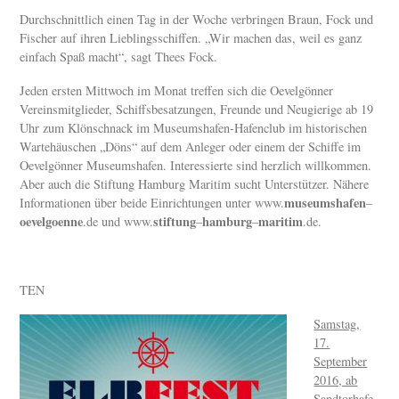
Durchschnittlich einen Tag in der Woche verbringen Braun, Fock und
Fischer auf ihren Lieblingsschiffen. „Wir machen das, weil es ganz
einfach Spaß macht“, sagt Thees Fock.
Jeden ersten Mittwoch im Monat treffen sich die Oevelgönner
Vereinsmitglieder, Schiffsbesatzungen, Freunde und Neugierige ab 19
Uhr zum Klönschnack im Museumshafen-Hafenclub im historischen
Wartehäuschen „Döns“ auf dem Anleger oder einem der Schiffe im
Oevelgönner Museumshafen. Interessierte sind herzlich willkommen.
Aber auch die Stiftung Hamburg Maritim sucht Unterstützer. Nähere
museumshafen
Informationen über beide Einrichtungen unter www.
–
oevelgoenne
stiftung
hamburg
maritim
.de und www.
–
–
.de.
TEN
Samstag,
17.
September
2016, ab
Sandtorhafe