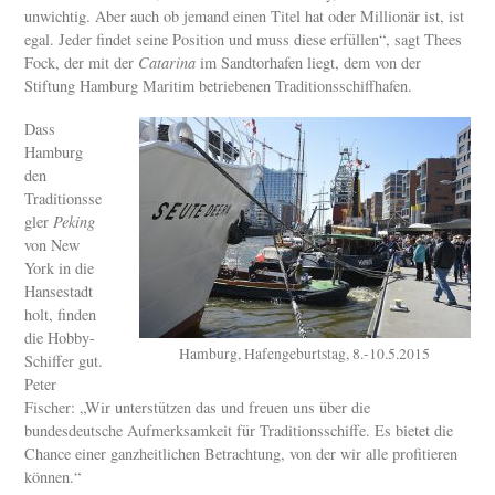
unwichtig. Aber auch ob jemand einen Titel hat oder Millionär ist, ist
egal. Jeder findet seine Position und muss diese erfüllen“, sagt Thees
Fock, der mit der
Catarina
im Sandtorhafen liegt, dem von der
Stiftung Hamburg Maritim betriebenen Traditionsschiffhafen.
Dass
Hamburg
den
Traditionsse
gler
Peking
von New
York in die
Hansestadt
holt, finden
die Hobby-
Hamburg, Hafengeburtstag, 8.-10.5.2015
Schiffer gut.
Peter
Fischer: „Wir unterstützen das und freuen uns über die
bundesdeutsche Aufmerksamkeit für Traditionsschiffe. Es bietet die
Chance einer ganzheitlichen Betrachtung, von der wir alle profitieren
können.“