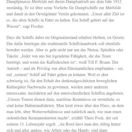
Dampfpinasse
Mathilda
mit ihrem Dampfantrieb aus dem Jahr 1912
zuständig. Er ist über seine Vorliebe für Dampfschiffe zur
Mathilda
und damit in den Oevelgönner Verein gekommen. „Unser aller Ziel ist
es, die alten Schiffe in Fahrt zu halten. Ein Schiff gehört auf das
Wasser“, sagt Fischer.
Dass die Schiffe dabei im Originalzustand erhalten bleiben, ist Gesetz.
Das dafür benötigte alte traditionelle Schiffshandwerk soll ebenfalls
bewahrt werden. Aber es geht nicht nur um das Nieten, Spleißen oder
Takeln: „Jeder von uns hat irgendeine Fähigkeit, die das Team
benötigt, und wenn das Kaffeekochen ist“, weiß Till F. Braun. Der
Antrieb – und als Privileg von allen Ehrenamtlichen empfunden – sei,
mit „seinem“ Schiff auf Fahrt gehen zu können. Weil es aber
schwierig ist, für den Erhalt der denkmalgeschützten beweglichen
Kulturgüter Nachwuchs zu gewinnen, werden unter anderem
interessante Ausfahrten auf den unterschiedlichen Schiffen angeboten.
„Unsere Touren dienen dazu, maritime Kenntnisse zu vermitteln, es
sind keine Hafenrundfahrten. Man lernt etwas über den Fluss, an dem
man lebt, über Wetterverhältnisse und natürlich auch, wie man einen
ordentlichen Seemannsknoten macht“, erzählt Thees Fock, der seit
seinem 13. Lebensjahr segelt. „An Bord lässt man den Alltag hinter
sich und alles andere, wie Arbeit oder das Handy, sind dann