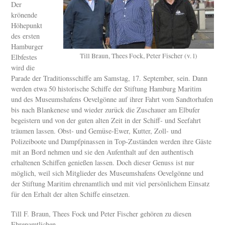
Der
krönende
Höhepunkt
des ersten
Hamburger
Till Braun, Thees Fock, Peter Fischer (v. l)
Elbfestes
wird die
Parade der Traditionsschiffe am Samstag, 17. September, sein. Dann
werden etwa 50 historische Schiffe der Stiftung Hamburg Maritim
und des Museumshafens Oevelgönne auf ihrer Fahrt vom Sandtorhafen
bis nach Blankenese und wieder zurück die Zuschauer am Elbufer
begeistern und von der guten alten Zeit in der Schiff- und Seefahrt
träumen lassen. Obst- und Gemüse-Ewer, Kutter, Zoll- und
Polizeiboote und Dampfpinassen in Top-Zuständen werden ihre Gäste
mit an Bord nehmen und sie den Aufenthalt auf den authentisch
erhaltenen Schiffen genießen lassen. Doch dieser Genuss ist nur
möglich, weil sich Mitglieder des Museumshafens Oevelgönne und
der Stiftung Maritim ehrenamtlich und mit viel persönlichem Einsatz
für den Erhalt der alten Schiffe einsetzen.
Till F. Braun, Thees Fock und Peter Fischer gehören zu diesen
Ehrenamtlichen.