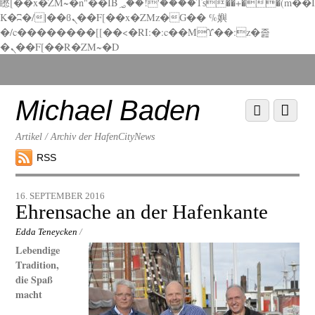
矁[��x�ZM~�n"��IB؃��!'����Тѕ��+��(m��I
K�ʭ�/|��ϐܢ��F[��x�ZMz�G�� %嬩
�/c��������[[��<�RI:�:c��MΎ��:z�졾
�ܢ��F[��R�ZM~�D
Scroll
down
to
Michael Baden
Scroll
Menu
content
down
to
Artikel / Archiv der HafenCityNews
content
RSS
16. SEPTEMBER 2016
Ehrensache an der Hafenkante
Edda Teneycken
/
Lebendige
Tradition,
die Spaß
macht