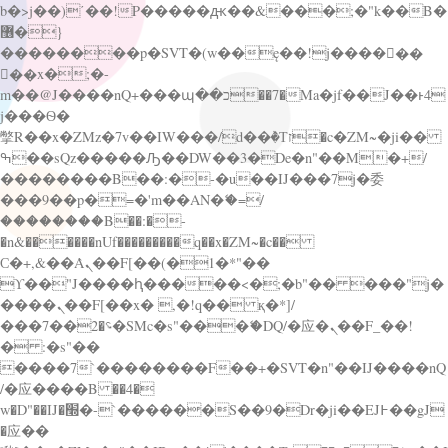
b�>j��)΄��!P�����ԫ��&���;�"k��B�
޶�}
��������p�SVT�(w��ę��!j������
��x�;�-
m��@J����nQ+���պ��כ��7�Ma�jf��J��ͱ4
j���Ѳ�
撆R��x�ZMz�7v��IW���/d��ٞ�Тז�c�ZM~�ji��
ߒ��sQz�����Ԡ��DW��3�De�n"��M�+/
��������B��:�-�u��IJ���7j�委
���9��p�=�'m��AN�ޭ�=/
��������B��:�-
�n&������nUf���������q��x�ZM~�
c��
Ϲ�+,&��Ὰܢ��F[��(�1�*"��
ϒ��"J����ԧ�����<�;�b"�� ���"j�
����ܢ��F[��x� ,�!q�� қ�*]/
���؝�2��7�SMc�s"���ޭ�DQ/�应�ܢ��F_��!
� :�s"��
����7`��������F��+�SVT�n"��IJ����nQ
/�应����B ��4�
w�D"��IJ�׭�-`������S��9�Dr�ji��EJ߅��gJ
�应��