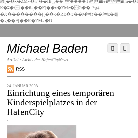
矁[��x�ZM~�n"��IB؃��!'����Тѕ��+��(m��I
K�ʭ�/|��ϐܢ��F[��x�ZMz�G�� %嬩
�/c��������[[��<�RI:�:c��MΎ��:z�졾
�ܢ��F[��R�ZM~�D
Scroll
down
to
Michael Baden
Scroll
Menu
content
down
to
Artikel / Archiv der HafenCityNews
content
RSS
24. JANUAR 2008
Einrichtung eines temporären
Kinderspielplatzes in der
HafenCity
/