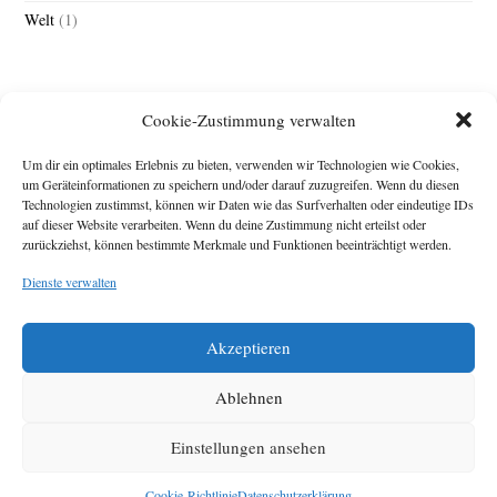
Welt
(1)
Cookie-Zustimmung verwalten
Um dir ein optimales Erlebnis zu bieten, verwenden wir Technologien wie Cookies,
um Geräteinformationen zu speichern und/oder darauf zuzugreifen. Wenn du diesen
Technologien zustimmst, können wir Daten wie das Surfverhalten oder eindeutige IDs
Impressum
auf dieser Website verarbeiten. Wenn du deine Zustimmung nicht erteilst oder
zurückziehst, können bestimmte Merkmale und Funktionen beeinträchtigt werden.
Michael Baden,
Schwensholz 4,
Dienste verwalten
24376 Hasselberg
Disclaimer
Diese Webseite stellt
Akzeptieren
Inhalte der ersten
zehn Jahre der
HafenCity Zeitung
Ablehnen
zur Verfügung. Die
aktuelle Version ist
Einstellungen ansehen
unter
Hafencity
Zeitung
zu finden
Cookie-Richtlinie
Datenschutzerklärung