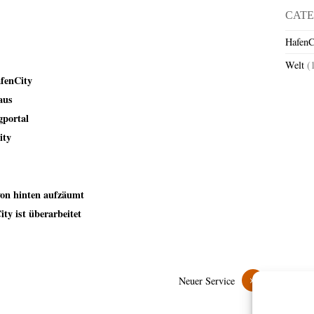
CATE
HafenC
Welt
(
afenCity
aus
gportal
ity
von hinten aufzäumt
ty ist überarbeitet
»
Neuer Service