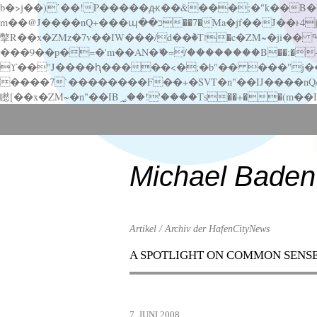
b�>j��)΄��!P�����ԫ��&���;�"k��B�޶�}��������p�SVT�(w��ę��!j������ ��x�;�-
m��@J����nQ+���պ��כ��7�Ma�jf��J��ͱ4j���Ѳ�
撆R��x�ZMz�7v��IW���/d��ٞ�Тז�c�ZM~�ji�� ߒ��sQz�����Ԡ��DW��3�De�n"��M�+/��������B��:�-�u��IJ���7j�委
���9��p�=�'m��AN�ޭ�=/��������B��:�-�n&�
ϒ��"J����ԧ�����<�;�b"�� ���"j�����ܢ��F[��x� ,�!q�� қ�*]/���؝�2��7�SMc�s"���ޭ�DQ/�应�ܢ��F_
����7`��������F��+�SVT�n"��IJ����nQ/�应����B ��4� w�D"��IJ�׭�-
Scroll
down
to
content
Michael Baden
Artikel / Archiv der HafenCityNews
A SPOTLIGHT ON COMMON SENS
Menu
Scroll
down
to
7. JUNI 2008