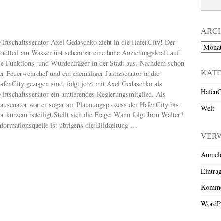
ARC
irtschaftssenator Axel Gedaschko zieht in die HafenCity! Der
Archiv
tadtteil am Wasser übt scheinbar eine hohe Anziehungskraft auf
ie Funktions- und Würdenträger in der Stadt aus. Nachdem schon
KAT
er Feuerwehrchef und ein ehemaliger Justizsenator in die
afenCity gezogen sind, folgt jetzt mit Axel Gedaschko als
HafenC
irtschaftssenator ein amtierendes Regierungsmitglied. Als
ausenator war er sogar am Plaunungsprozess der HafenCity bis
Welt
or kurzem beteiligt.Stellt sich die Frage: Wann folgt Jörn Walter?
nformationsquelle ist übrigens die Bildzeitung …
VER
Anmel
Eintra
Komme
WordPr