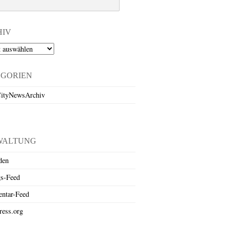
HIV
EGORIEN
ityNewsArchiv
WALTUNG
den
gs-Feed
ntar-Feed
ess.org