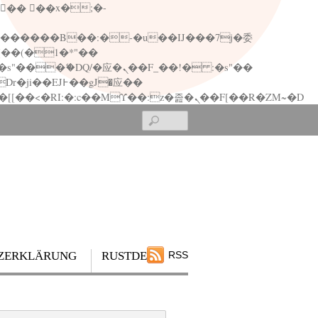
矁[��x�ZM~�n"��IB؃��!'����Тѕ��+��(m��IK�ʭ�/|��ϐܢ��F[��x�ZMz�G�� %嬩�/c��������[[��<�RI:�:c��MΎ��:z�졾�ܢ��F[��R�ZM~�D
Search
ZERKLÄRUNG
RUSTDESK
RSS