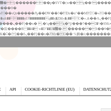
�����nUf���������q��x�ZM~�
c�� Ϲ�+,&��Ὰܢ��F[��(�1�*"��
��!� :�s"��
`������S��9�Dr�ji��EJ߅��gJ�应��
E
API
COOKIE-RICHTLINIE (EU)
DATENSCHUT
Search