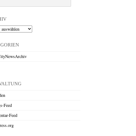
HIV
EGORIEN
ityNewsArchiv
WALTUNG
den
gs-Feed
ntar-Feed
ess.org