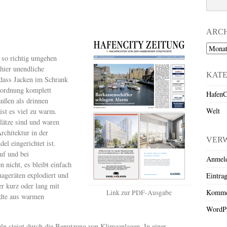
ARC
Archiv
 so richtig umgehen
hier unendliche
KAT
 dass Jacken im Schrank
erordnung komplett
HafenC
außen als drinnen
Welt
st es viel zu warm.
lätze sind und waren
rchitektur in der
VER
l eingerichtet ist.
uf und bei
Anmel
n nicht, es bleibt einfach
geräten explodiert und
Eintra
r kurz oder lang mit
Komme
Link zur PDF-Ausgabe
ädte aus warmen
WordPr
ln steigt durch die Benutzung von Klimaanlagen. In einer