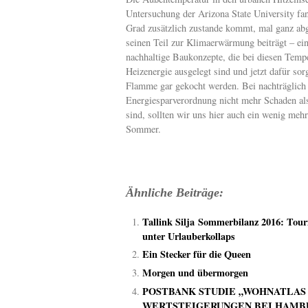
Untersuchung der Arizona State University fan
Grad zusätzlich zustande kommt, mal ganz ab
seinen Teil zur Klimaerwärmung beiträgt – ei
nachhaltige Baukonzepte, die bei diesen Tempe
Heizenergie ausgelegt sind und jetzt dafür sor
Flamme gar gekocht werden. Bei nachträglich 
Energiesparverordnung nicht mehr Schaden al
sind, sollten wir uns hier auch ein wenig meh
Sommer.
Ähnliche Beiträge:
Tallink Silja Sommerbilanz 2016: Tour
unter Urlauberkollaps
Ein Stecker für die Queen
Morgen und übermorgen
POSTBANK STUDIE „WOHNATLAS 2
WERTSTEIGERUNGEN BEI HAMB