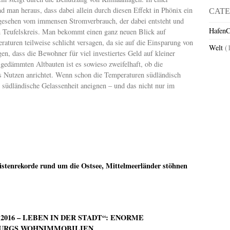
d man heraus, dass dabei allein durch diesen Effekt in Phönix ein
CATE
gesehen vom immensen Stromverbrauch, der dabei entsteht und
HafenC
n Teufelskreis. Man bekommt einen ganz neuen Blick auf
raturen teilweise schlicht versagen, da sie auf die Einsparung von
Welt
(
gen, dass die Bewohner für viel investiertes Geld auf kleiner
gedämmten Altbauten ist es sowieso zweifelhaft, ob die
s Nutzen anrichtet. Wenn schon die Temperaturen südländisch
r südländische Gelassenheit aneignen – und das nicht nur im
istenrekorde rund um die Ostsee, Mittelmeerländer stöhnen
016 – LEBEN IN DER STADT“: ENORME
URGS WOHNIMMOBILIEN