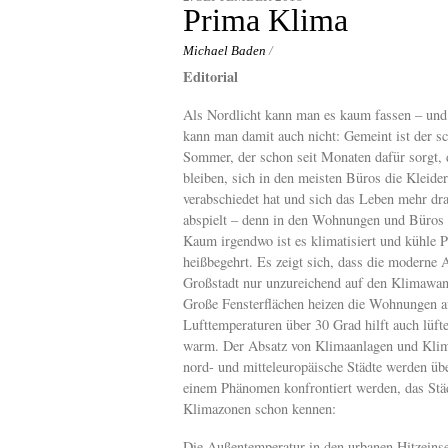
content
Prima Klima
Michael Baden
/
Editorial
Als Nordlicht kann man es kaum fassen – und
kann man damit auch nicht: Gemeint ist der sc
Sommer, der schon seit Monaten dafür sorgt,
bleiben, sich in den meisten Büros die Kleid
verabschiedet hat und sich das Leben mehr dr
abspielt – denn in den Wohnungen und Büros i
Kaum irgendwo ist es klimatisiert und kühle P
heißbegehrt. Es zeigt sich, dass die moderne A
Großstadt nur unzureichend auf den Klimawande
Große Fensterflächen heizen die Wohnungen a
Lufttemperaturen über 30 Grad hilft auch lüfte
warm. Der Absatz von Klimaanlagen und Klima
nord- und mitteleuropäische Städte werden übe
einem Phänomen konfrontiert werden, das St
Klimazonen schon kennen:
Die Außentemperatur in den urbanen Hitzeinse