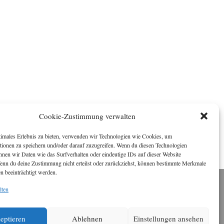
Cookie-Zustimmung verwalten
timales Erlebnis zu bieten, verwenden wir Technologien wie Cookies, um
tionen zu speichern und/oder darauf zuzugreifen. Wenn du diesen Technologien
nnen wir Daten wie das Surfverhalten oder eindeutige IDs auf dieser Website
Wenn du deine Zustimmung nicht erteilst oder zurückziehst, können bestimmte Merkmale
n beeinträchtigt werden.
lten
Impressum
ichael Baden, Schwensholz 4, 24376 Hasselberg
Disclaimer
 Webseite stellt Inhalte der ersten zehn Jahre der
eptieren
Ablehnen
Einstellungen ansehen