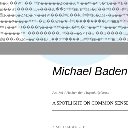
b�>j��)΄��!P�����ԫ��&���;�"k��B�޶�}��������p�SVT�(w��ę��!j������ ��x�;�-
m��@J����nQ+���պ��כ��7�Ma�jf��J��ͱ4j���Ѳ�
撆R��x�ZMz�7v��IW���/d��ٞ�Тז�c�ZM~�ji�� ߒ��sQz�����Ԡ��DW��3�De�n"��M�+/��������B��:�-�u��IJ���7j�委
���9��p�=�'m��AN�ޭ�=/��������B��:�-�n&�
ϒ��"J����ԧ�����<�;�b"�� ���"j�����ܢ��F[��x� ,�!q�� қ�*]/���؝�2��7�SMc�s"���ޭ�DQ/�应�ܢ��F_
����7`��������F��+�SVT�n"��IJ����nQ/�应����B ��4� w�D"��IJ�׭�-
Scroll
down
to
content
Michael Baden
Artikel / Archiv der HafenCityNews
A SPOTLIGHT ON COMMON SENS
Menu
Scroll
down
to
2. SEPTEMBER 2018