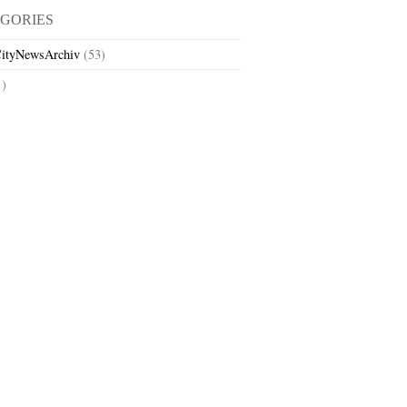
GORIES
ityNewsArchiv
(53)
1)