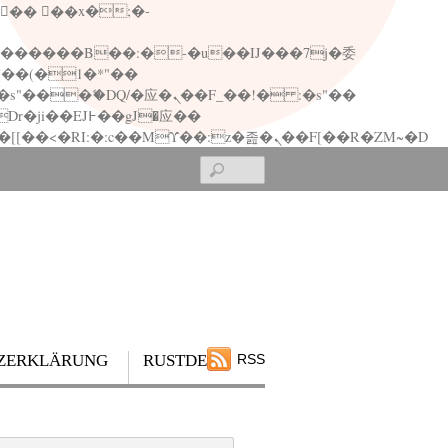
矁[��x�ZM~�n"��IB؃��!'����Тѕ��+��(m��IK�ʭ�/|��ϐܢ��F[��x�ZMz�G�� %嬩�/c��������[[��<�RI:�:c��MΎ��:z�졾�ܢ��F[��R�ZM~�D
Search
ZERKLÄRUNG
RUSTDESK
RSS