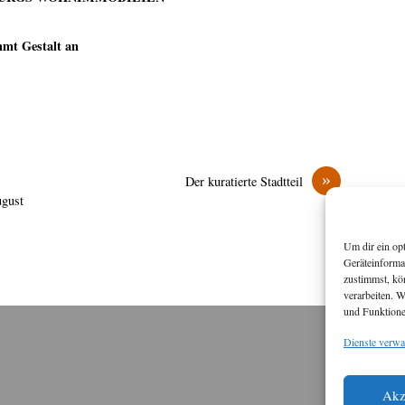
mt Gestalt an
»
Der kuratierte Stadtteil
ugust
Um dir ein op
Geräteinforma
zustimmst, kö
verarbeiten. 
und Funktione
Dienste verwa
M
Diese
Akz