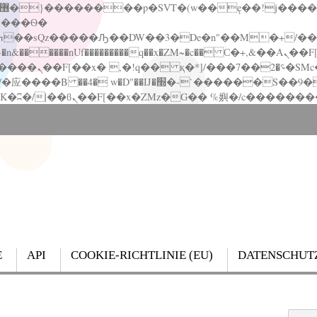
�����nUf���������q��x�ZM~�
c�� Ϲ�+,&��Ὰܢ��F[��(�1�*"��
��!� :�s"��
`������S��9�Dr�ji��EJ߅��gJ�应��
E
API
COOKIE-RICHTLINIE (EU)
DATENSCHUT
Search