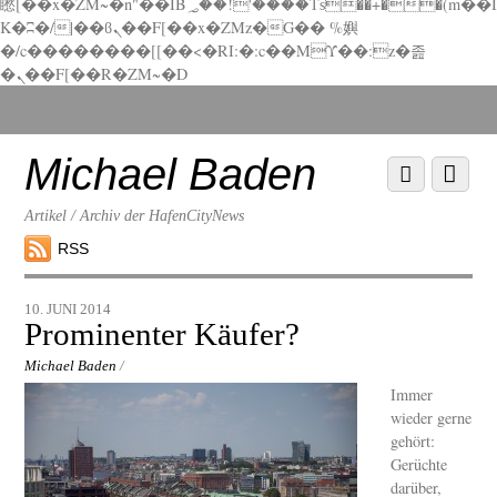
矁[��x�ZM~�n"��IB؃��!'����Тѕ��+��(m��I
K�ʭ�/|��ϐܢ��F[��x�ZMz�G�� %嬩
�/c��������[[��<�RI:�:c��MΎ��:z�졾
�ܢ��F[��R�ZM~�D
Scroll
down
to
Michael Baden
Scroll
Menu
content
down
to
Artikel / Archiv der HafenCityNews
content
RSS
10. JUNI 2014
Prominenter Käufer?
Michael Baden
/
Immer
wieder gerne
gehört:
Gerüchte
darüber,