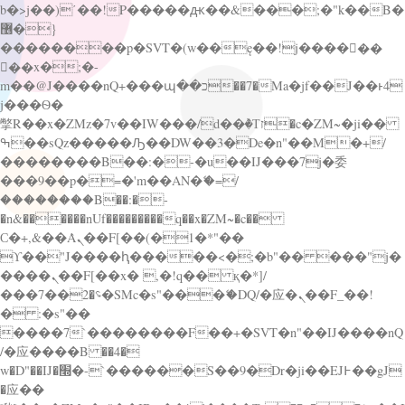
b�>j��)΄��!P�����ԫ��&���;�"k��B�
޶�}
��������p�SVT�(w��ę��!j������
��x�;�-
m��@J����nQ+���պ��כ��7�Ma�jf��J��ͱ4
j���Ѳ�
撆R��x�ZMz�7v��IW���/d��ٞ�Тז�c�ZM~�ji��
ߒ��sQz�����Ԡ��DW��3�De�n"��M�+/
��������B��:�-�u��IJ���7j�委
���9��p�=�'m��AN�ޭ�=/
��������B��:�-
�n&������nUf���������q��x�ZM~�
c��
Ϲ�+,&��Ὰܢ��F[��(�1�*"��
ϒ��"J����ԧ�����<�;�b"�� ���"j�
����ܢ��F[��x� ,�!q�� қ�*]/
���؝�2��7�SMc�s"���ޭ�DQ/�应�ܢ��F_��!
� :�s"��
����7`��������F��+�SVT�n"��IJ����nQ
/�应����B ��4�
w�D"��IJ�׭�-`������S��9�Dr�ji��EJ߅��gJ
�应��