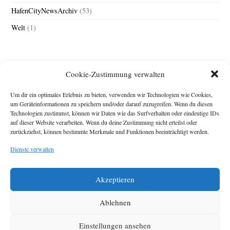
HafenCityNewsArchiv
(53)
Welt
(1)
Cookie-Zustimmung verwalten
Um dir ein optimales Erlebnis zu bieten, verwenden wir Technologien wie Cookies,
um Geräteinformationen zu speichern und/oder darauf zuzugreifen. Wenn du diesen
Technologien zustimmst, können wir Daten wie das Surfverhalten oder eindeutige IDs
Impressum
auf dieser Website verarbeiten. Wenn du deine Zustimmung nicht erteilst oder
zurückziehst, können bestimmte Merkmale und Funktionen beeinträchtigt werden.
Michael Baden,
Schwensholz 4,
Dienste verwalten
24376 Hasselberg
Disclaimer
Diese Webseite stellt
Akzeptieren
Inhalte der ersten
zehn Jahre der
HafenCity Zeitung
Ablehnen
zur Verfügung. Die
aktuelle Version ist
Einstellungen ansehen
unter
Hafencity