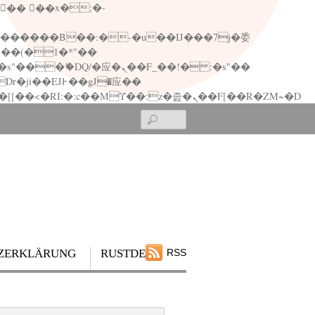
矁[��x�ZM~�n"��IB؃��!'����Тѕ��+��(m��IK�ʭ�/|��ϐܢ��F[��x�ZMz�G�� %嬩�/c��������[[��<�RI:�:c��MΎ��:z�졾�ܢ��F[��R�ZM~�D
Search
ZERKLÄRUNG
RUSTDESK
RSS