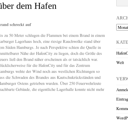
 über dem Hafen
ARC
rand schreckt auf
Archiv
is zu 50 Meter schlugen die Flammen bei einem Brand in einem
arburger Lagerhaus hoch, eine riesige Rauchwolke stand über
KAT
em Süden Hamburgs. Je nach Perspektive schien die Quelle in
HafenC
nmittelbarer Nähe der HafenCity zu liegen, doch die Größe des
euers ließ den Brand näher erscheinen als er tatsächlich war.
Welt
lücklicherweise für die HafenCity und für das Zentrum
amburgs wehte der Wind noch aus westlichen Richtungen so
ass die Schwaden des Brandes aus Kautschukrückständen und
VER
 Hamburger Ostens getrieben wurden. Über 250 Feuerwehrleute
achbarte Gebäude, die eigentliche Lagerhalle konnte nicht mehr
Anmel
Eintra
Komme
WordPr