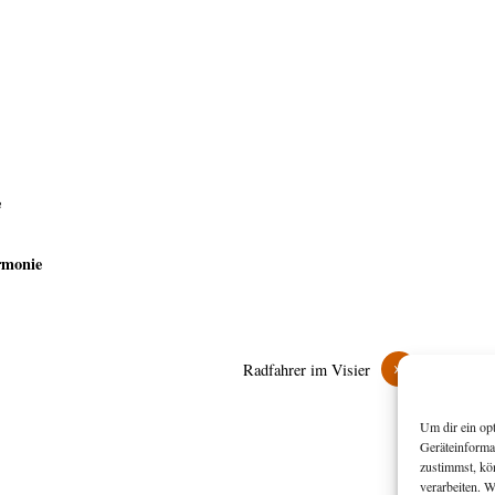
e
rmonie
»
Radfahrer im Visier
Um dir ein op
Geräteinforma
zustimmst, kö
verarbeiten. 