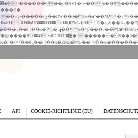
�����nUf���������q��x�ZM~�
c�� Ϲ�+,&��Ὰܢ��F[��(�1�*"��
��!� :�s"��
`������S��9�Dr�ji��EJ߅��gJ�应��
E
API
COOKIE-RICHTLINIE (EU)
DATENSCHUT
Search