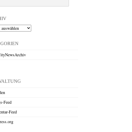
HIV
EGORIEN
ityNewsArchiv
WALTUNG
den
gs-Feed
ntar-Feed
ess.org