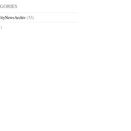
GORIES
ityNewsArchiv
(53)
1)