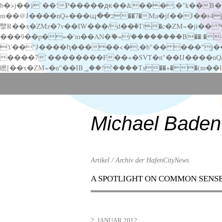
b�>j��)΄��!P�����ԫ��&���;�"k��B�޶�}��������p�SVT�(w��ę��!j������ ��x�;�-
m��@J����nQ+���պ��כ��7�Ma�jf��J��ͱ4j���Ѳ�
撆R��x�ZMz�7v��IW���/d��ٞ�Тז�c�ZM~�ji�� ߒ��sQz�����Ԡ��DW��3�De�n"��M�+/��������B��:�-�u��IJ���7j�委
���9��p�=�'m��AN�ޭ�=/��������B��:�-�n&�
ϒ��"J����ԧ�����<�;�b"�� ���"j�����ܢ��F[��x� ,�!q�� қ�*]/���؝�2��7�SMc�s"���ޭ�DQ/�应�ܢ��F_
����7`��������F��+�SVT�n"��IJ����nQ/�应����B ��4� w�D"��IJ�׭�-
Scroll
down
to
content
Michael Baden
Artikel / Archiv der HafenCityNews
A SPOTLIGHT ON COMMON SENS
Menu
Scroll
down
to
2. JANUAR 2012