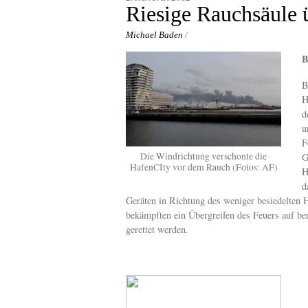
content
Riesige Rauchsäule
Michael Baden
/
B
B
H
d
u
F
Die Windrichtung verschonte die
G
HafenCIty vor dem Rauch (Fotos: AF)
H
d
Geräten in Richtung des weniger besiedelten
bekämpften ein Übergreifen des Feuers auf ben
gerettet werden.