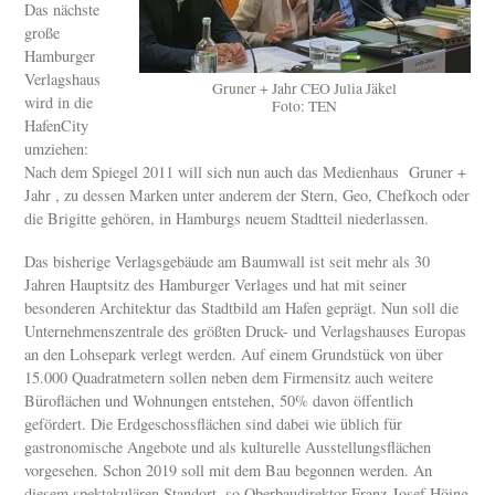
Das nächste
große
Hamburger
Verlagshaus
Gruner + Jahr CEO Julia Jäkel
wird in die
Foto: TEN
HafenCity
umziehen:
Nach dem Spiegel 2011 will sich nun auch das Medienhaus Gruner +
Jahr , zu dessen Marken unter anderem der Stern, Geo, Chefkoch oder
die Brigitte gehören, in Hamburgs neuem Stadtteil niederlassen.
Das bisherige Verlagsgebäude am Baumwall ist seit mehr als 30
Jahren Hauptsitz des Hamburger Verlages und hat mit seiner
besonderen Architektur das Stadtbild am Hafen geprägt. Nun soll die
Unternehmenszentrale des größten Druck- und Verlagshauses Europas
an den Lohsepark verlegt werden. Auf einem Grundstück von über
15.000 Quadratmetern sollen neben dem Firmensitz auch weitere
Büroflächen und Wohnungen entstehen, 50% davon öffentlich
gefördert. Die Erdgeschossflächen sind dabei wie üblich für
gastronomische Angebote und als kulturelle Ausstellungsflächen
vorgesehen. Schon 2019 soll mit dem Bau begonnen werden. An
diesem spektakulären Standort, so Oberbaudirektor Franz-Josef Höing