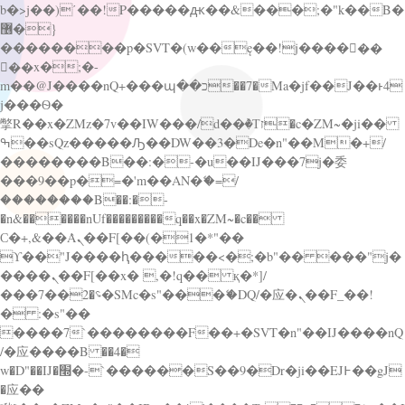
b�>j��)΄��!P�����ԫ��&���;�"k��B�
޶�}
��������p�SVT�(w��ę��!j������
��x�;�-
m��@J����nQ+���պ��כ��7�Ma�jf��J��ͱ4
j���Ѳ�
撆R��x�ZMz�7v��IW���/d��ٞ�Тז�c�ZM~�ji��
ߒ��sQz�����Ԡ��DW��3�De�n"��M�+/
��������B��:�-�u��IJ���7j�委
���9��p�=�'m��AN�ޭ�=/
��������B��:�-
�n&������nUf���������q��x�ZM~�
c��
Ϲ�+,&��Ὰܢ��F[��(�1�*"��
ϒ��"J����ԧ�����<�;�b"�� ���"j�
����ܢ��F[��x� ,�!q�� қ�*]/
���؝�2��7�SMc�s"���ޭ�DQ/�应�ܢ��F_��!
� :�s"��
����7`��������F��+�SVT�n"��IJ����nQ
/�应����B ��4�
w�D"��IJ�׭�-`������S��9�Dr�ji��EJ߅��gJ
�应��