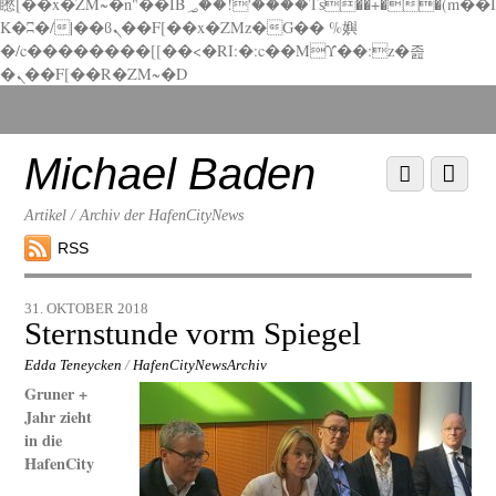
矁[��x�ZM~�n"��IB؃��!'����Тѕ��+��(m��I
K�ʭ�/|��ϐܢ��F[��x�ZMz�G�� %嬩
�/c��������[[��<�RI:�:c��MΎ��:z�졾
�ܢ��F[��R�ZM~�D
Scroll
down
to
Michael Baden
Scroll
Menu
content
down
to
Artikel / Archiv der HafenCityNews
content
RSS
31. OKTOBER 2018
Sternstunde vorm Spiegel
Edda Teneycken
/
HafenCityNewsArchiv
Gruner +
Jahr zieht
in die
HafenCity