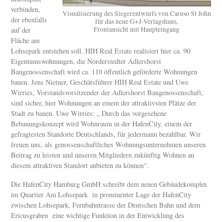
verbinden,
Visualisierung des Siegerentwurfs von Caruso St John
der ebenfalls
für das neue G+J-Verlagshaus,
Frontansicht mit Haupteingang
auf der
Fläche am
Lohsepark entstehen soll. HIH Real Estate realisiert hier ca. 90
Eigentumswohnungen, die Norderstedter Adlershorst
Baugenossenschaft wird ca. 110 öffentlich geförderte Wohnungen
bauen. Jens Nietner, Geschätsführer HIH Real Estate und Uwe
Wirries, Vorstandsvorsitzender der Adlershorst Baugenossenschaft,
sind sicher, hier Wohnungen an einem der attraktivsten Plätze der
Stadt zu bauen. Uwe Wirries: „ Durch das vorgesehene
Bebauungskonzept wird Wohnraum in der HafenCity, einem der
gefragtesten Standorte Deutschlands, für jedermann bezahlbar. Wir
freuen uns, als genossenschaftliches Wohnungsunternehmen unseren
Beitrag zu leisten und unseren Mitgliedern zukünftig Wohnen an
diesem attraktiven Standort anbieten zu können“.
Die HafenCity Hamburg GmbH schreibt dem neuen Gebäudekomplex
im Quartier Am Lohsepark in prominenter Lage der HafenCity
zwischen Lohsepark, Fernbahntrasse der Deutschen Bahn und dem
Ericusgraben eine wichtige Funktion in der Entwicklung des