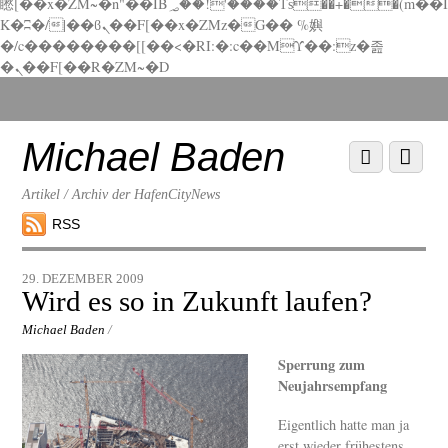
矁[��x�ZM~�n"��IB؃��!'����Тѕ��+��(m��I
K�ʭ�/|��ϐܢ��F[��x�ZMz�G�� %嬩
�/c��������[[��<�RI:�:c��MΎ��:z�졾
�ܢ��F[��R�ZM~�D
Scroll
down
to
Michael Baden
Scroll
Menu
content
down
to
Artikel / Archiv der HafenCityNews
content
RSS
29. DEZEMBER 2009
Wird es so in Zukunft laufen?
Michael Baden
/
Sperrung zum
Neujahrsempfang
Eigentlich hatte man ja
erst wieder frühestens