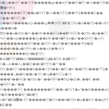
b�>j��)΄��!P�����ԫ��&���;�"k��B�
޶�}
��������p�SVT�(w��ę��!j������
��x�;�-
m��@J����nQ+���պ��כ��7�Ma�jf��J��ͱ4
j���Ѳ�
撆R��x�ZMz�7v��IW���/d��ٞ�Тז�c�ZM~�ji��
ߒ��sQz�����Ԡ��DW��3�De�n"��M�+/
��������B��:�-�u��IJ���7j�委
���9��p�=�'m��AN�ޭ�=/
��������B��:�-
�n&������nUf���������q��x�ZM~�
c��
Ϲ�+,&��Ὰܢ��F[��(�1�*"��
ϒ��"J����ԧ�����<�;�b"�� ���"j�
����ܢ��F[��x� ,�!q�� қ�*]/
���؝�2��7�SMc�s"���ޭ�DQ/�应�ܢ��F_��!
� :�s"��
����7`��������F��+�SVT�n"��IJ����nQ
/�应����B ��4�
w�D"��IJ�׭�-`������S��9�Dr�ji��EJ߅��gJ
�应��