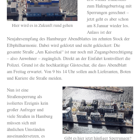
zum Hafengeburtstag mit
Sperrungen gerechnet –
jetzt geht es aber schon
am 8.Januar wieder los.
Hier wird es in Zukunft rund gehen
Anlass ist der
Neujahrsempfang des Hamburger Abendblattes im zehnten Stock der
Elbphilharmonie. Dabei wird geklotzt und nicht gekleckert: Die
gesamte Straße „Am Kaiserkai“ ist nur noch mit Zugangsberechtigung
– also Anwohner – zugänglich. Direkt an der Einfahrt kontrolliert die
Polizei. Grund ist die hochkarätige Gästeschar, die dass Abendblatt
am Freitag erwartet. Von 9 bis 14 Uhr sollen auch Lieferanten, Boten
und Kuriere die Straße meiden.
Nun ist eine
Straßensperrung als
isoliertes Ereignis kein
großer Aufreger und
viele Straßen in Hamburg
müssen sich mit
ähnlichen Umständen
auseinandersetzen, es
Gibt es hier jetzt häufiger Sperrungen?