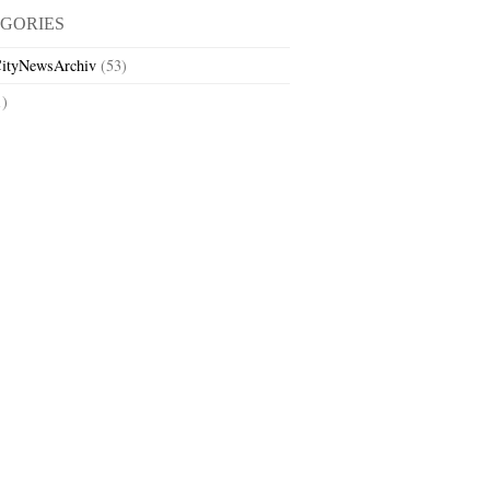
GORIES
ityNewsArchiv
(53)
1)