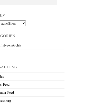
HIV
EGORIEN
ityNewsArchiv
WALTUNG
den
gs-Feed
ntar-Feed
ess.org