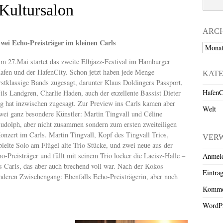
Kultursalon
ARC
wei Echo-Preisträger im kleinen Carls
Archiv
m 27.Mai startet das zweite Elbjazz-Festival im Hamburger
afen und der HafenCity. Schon jetzt haben jede Menge
KAT
rstklassige Bands zugesagt, darunter Klaus Doldingers Passport,
HafenC
ils Landgren, Charlie Haden, auch der exzellente Bassist Dieter
lg hat inzwischen zugesagt. Zur Preview ins Carls kamen aber
Welt
wei ganz besondere Künstler: Martin Tingvall und Céline
udolph, aber nicht zusammen sondern zum ersten zweiteiligen
onzert im Carls. Martin Tingvall, Kopf des Tingvall Trios,
VER
pielte Solo am Flügel alte Trio Stücke, und zwei neue aus der
-Preisträger und füllt mit seinem Trio locker die Laeisz-Halle –
Anmel
s Carls, das aber auch brechend voll war. Nach der Kokos-
Eintra
nderen Zwischengang: Ebenfalls Echo-Preisträgerin, aber noch
Komme
WordPr