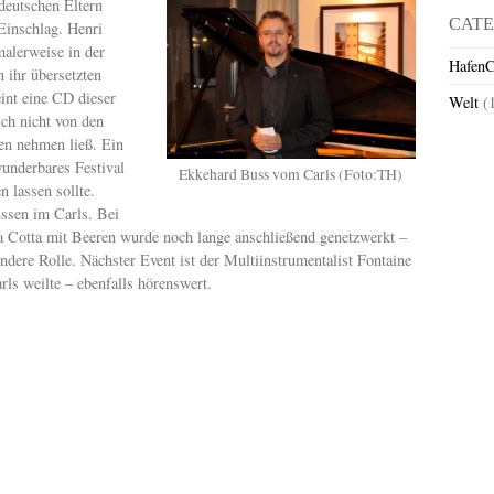
deutschen Eltern
CATE
 Einschlag. Henri
malerweise in der
HafenC
n ihr übersetzten
int eine CD dieser
Welt
(
ch nicht von den
en nehmen ließ. Ein
wunderbares Festival
Ekkehard Buss vom Carls (Foto:TH)
 lassen sollte.
Essen im Carls. Bei
Cotta mit Beeren wurde noch lange anschließend genetzwerkt –
ndere Rolle. Nächster Event ist der Multiinstrumentalist Fontaine
ls weilte – ebenfalls hörenswert.