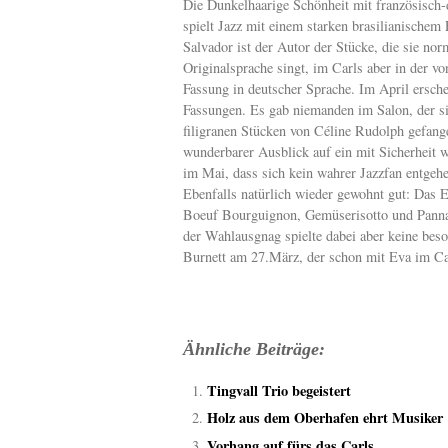
Die Dunkelhaarige Schönheit mit französisch-
spielt Jazz mit einem starken brasilianischem
Salvador ist der Autor der Stücke, die sie nor
Originalsprache singt, im Carls aber in der vo
Fassung in deutscher Sprache. Im April ersche
Fassungen. Es gab niemanden im Salon, der si
filigranen Stücken von Céline Rudolph gefang
wunderbarer Ausblick auf ein mit Sicherheit 
im Mai, dass sich kein wahrer Jazzfan entgehen
Ebenfalls natürlich wieder gewohnt gut: Das 
Boeuf Bourguignon, Gemüserisotto und Panna 
der Wahlausgnag spielte dabei aber keine beso
Burnett am 27.März, der schon mit Eva im Car
Ähnliche Beiträge:
Tingvall Trio begeistert
Holz aus dem Oberhafen ehrt Musiker
Vorhang auf fürs das Carls