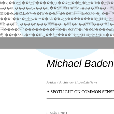
b�>j��)΄��!P�����ԫ��&���;�"k��B�޶�}��������p�SVT�(w��ę��!j������ ��x�;�-
m��@J����nQ+���պ��כ��7�Ma�jf��J��ͱ4j���Ѳ�
撆R��x�ZMz�7v��IW���/d��ٞ�Тז�c�ZM~�ji�� ߒ��sQz�����Ԡ��DW��3�De�n"��M�+/��������B��:�-�u��IJ���7j�委
���9��p�=�'m��AN�ޭ�=/��������B��:�-�n&�
ϒ��"J����ԧ�����<�;�b"�� ���"j�����ܢ��F[��x� ,�!q�� қ�*]/���؝�2��7�SMc�s"���ޭ�DQ/�应�ܢ��F_
����7`��������F��+�SVT�n"��IJ����nQ/�应����B ��4� w�D"��IJ�׭�-
Scroll
down
to
content
Michael Baden
Artikel / Archiv der HafenCityNews
A SPOTLIGHT ON COMMON SENS
Menu
Scroll
down
to
6. MÄRZ 2011