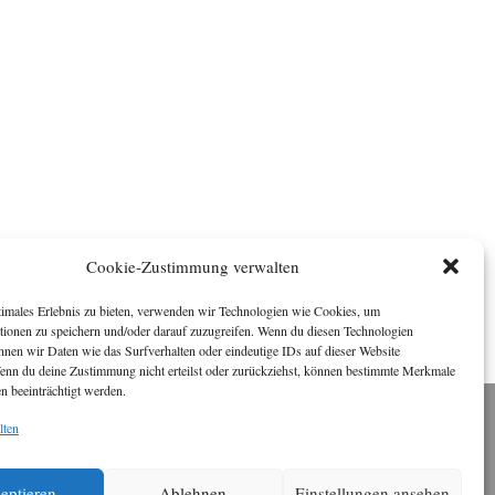
Cookie-Zustimmung verwalten
timales Erlebnis zu bieten, verwenden wir Technologien wie Cookies, um
tionen zu speichern und/oder darauf zuzugreifen. Wenn du diesen Technologien
nnen wir Daten wie das Surfverhalten oder eindeutige IDs auf dieser Website
Wenn du deine Zustimmung nicht erteilst oder zurückziehst, können bestimmte Merkmale
n beeinträchtigt werden.
lten
Impressum
ichael Baden, Schwensholz 4, 24376 Hasselberg
Disclaimer
 Webseite stellt Inhalte der ersten zehn Jahre der
eptieren
Ablehnen
Einstellungen ansehen