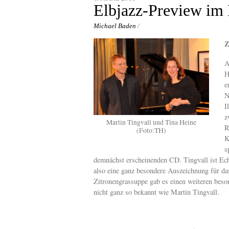
content
Elbjazz-Preview im 
Michael Baden
/
Z
A
H
e
N
I
z
Martin Tingvall und Tina Heine
R
(Foto:TH)
K
s
demnächst erscheinenden CD. Tingvall ist Echo
also eine ganz besondere Auszeichnung für da
Zitronengrassuppe gab es einen weiteren beso
nicht ganz so bekannt wie Martin Tingvall.