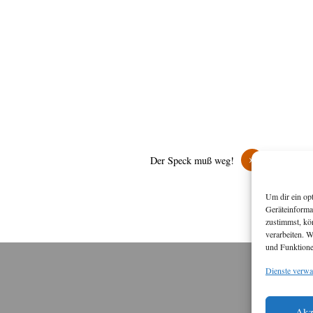
»
Der Speck muß weg!
Um dir ein op
Geräteinforma
zustimmst, kö
verarbeiten. 
und Funktione
Dienste verwa
M
Diese
Akz