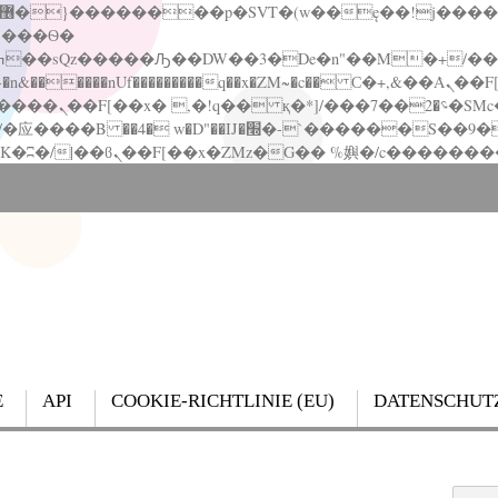
�����nUf���������q��x�ZM~�
c�� Ϲ�+,&��Ὰܢ��F[��(�1�*"��
��!� :�s"��
`������S��9�Dr�ji��EJ߅��gJ�应��
E
API
COOKIE-RICHTLINIE (EU)
DATENSCHUT
Search