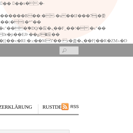
矁[��x�ZM~�n"��IB؃��!'����Тѕ��+��(m��IK�ʭ�/|��ϐܢ��F[��x�ZMz�G�� %嬩�/c��������[[��<�RI:�:c��MΎ��:z�졾�ܢ��F[��R�ZM~�D
Search
ZERKLÄRUNG
RUSTDESK
RSS