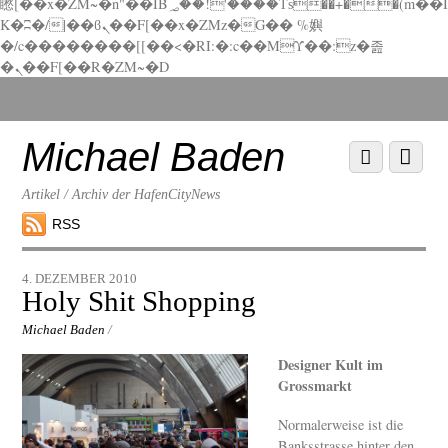
矁[��x�ZM~�n"��IB؃��!'����Тѕ��+��(m��I
K�ʭ�/|��ϐܢ��F[��x�ZMz�G�� %嬩
�/c��������[[��<�RI:�:c��MΎ��:z�졾
�ܢ��F[��R�ZM~�D
Scroll
down
to
Michael Baden
Scroll
Menu
content
down
to
Artikel / Archiv der HafenCityNews
content
RSS
4. DEZEMBER 2010
Holy Shit Shopping
Michael Baden
/
Designer Kult im
Grossmarkt
Normalerweise ist die
Banksstrasse hinter den