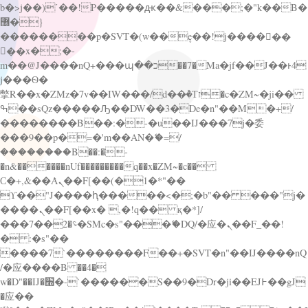
b�>j��)΄��!P�����ԫ��&���;�"k��B�
޶�}
��������p�SVT�(w��ę��!j������
��x�;�-
m��@J����nQ+���պ��כ��7�Ma�jf��J��ͱ4
j���Ѳ�
撆R��x�ZMz�7v��IW���/d��ٞ�Тז�c�ZM~�ji��
ߒ��sQz�����Ԡ��DW��3�De�n"��M�+/
��������B��:�-�u��IJ���7j�委
���9��p�=�'m��AN�ޭ�=/
��������B��:�-
�n&������nUf���������q��x�ZM~�
c��
Ϲ�+,&��Ὰܢ��F[��(�1�*"��
ϒ��"J����ԧ�����<�;�b"�� ���"j�
����ܢ��F[��x� ,�!q�� қ�*]/
���؝�2��7�SMc�s"���ޭ�DQ/�应�ܢ��F_��!
� :�s"��
����7`��������F��+�SVT�n"��IJ����nQ
/�应����B ��4�
w�D"��IJ�׭�-`������S��9�Dr�ji��EJ߅��gJ
�应��