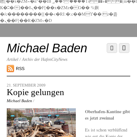
矁[��x�ZM~�n"��IB؃��!'����Тѕ��+��(m��I
K�ʭ�/|��ϐܢ��F[��x�ZMz�G�� %嬩
�/c��������[[��<�RI:�:c��MΎ��:z�졾
�ܢ��F[��R�ZM~�D
Scroll
down
to
Michael Baden
Scroll
Menu
content
down
to
Artikel / Archiv der HafenCityNews
content
RSS
21. SEPTEMBER 2009
Kopie gelungen
Michael Baden
/
Oberhafen-Kantine gibt
es jetzt zweimal
Es ist schon verblüffend
wie gut die Kopie der