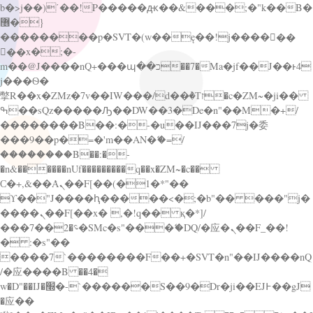
b�>j��)΄��!P�����ԫ��&���;�"k��B�
޶�}
��������p�SVT�(w��ę��!j������
��x�;�-
m��@J����nQ+���պ��כ��7�Ma�jf��J��ͱ4
j���Ѳ�
撆R��x�ZMz�7v��IW���/d��ٞ�Тז�c�ZM~�ji��
ߒ��sQz�����Ԡ��DW��3�De�n"��M�+/
��������B��:�-�u��IJ���7j�委
���9��p�=�'m��AN�ޭ�=/
��������B��:�-
�n&������nUf���������q��x�ZM~�
c��
Ϲ�+,&��Ὰܢ��F[��(�1�*"��
ϒ��"J����ԧ�����<�;�b"�� ���"j�
����ܢ��F[��x� ,�!q�� қ�*]/
���؝�2��7�SMc�s"���ޭ�DQ/�应�ܢ��F_��!
� :�s"��
����7`��������F��+�SVT�n"��IJ����nQ
/�应����B ��4�
w�D"��IJ�׭�-`������S��9�Dr�ji��EJ߅��gJ
�应��