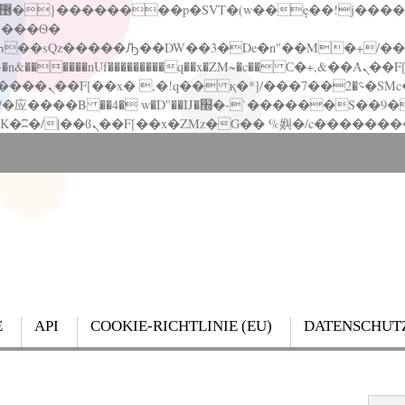
�����nUf���������q��x�ZM~�
c�� Ϲ�+,&��Ὰܢ��F[��(�1�*"��
��!� :�s"��
`������S��9�Dr�ji��EJ߅��gJ�应��
E
API
COOKIE-RICHTLINIE (EU)
DATENSCHUT
Search