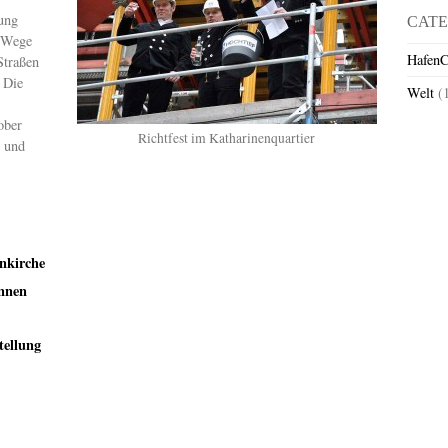
uung
CATE
e Wege
HafenC
Straßen
 Die
Welt
(
ober
Richtfest im Katharinenquartier
 und
enkirche
ennen
tellung