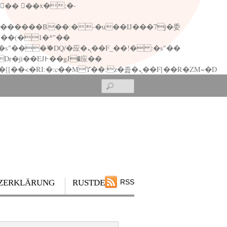
矁[��x�ZM~�n"��IB؃��!'����Тѕ��+��(m��IK�ʭ�/|��ϐܢ��F[��x�ZMz�G�� %嬩�/c��������[[��<�RI:�:c��MΎ��:z�졾�ܢ��F[��R�ZM~�D
Search
ZERKLÄRUNG
RUSTDESK
RSS