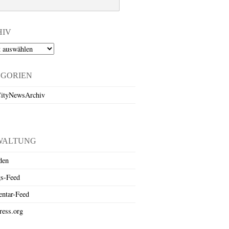
HIV
EGORIEN
ityNewsArchiv
WALTUNG
den
gs-Feed
ntar-Feed
ess.org