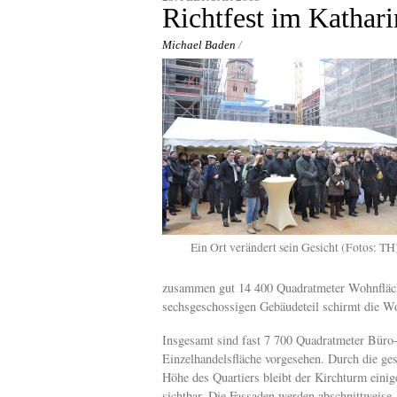
content
Richtfest im Kathari
Michael Baden
/
Ein Ort verändert sein Gesicht (Fotos: TH
zusammen gut 14 400 Quadratmeter Wohnfläche
sechsgeschossigen Gebäudeteil schirmt die W
Insgesamt sind fast 7 700 Quadratmeter Büro
Einzelhandelsfläche vorgesehen. Durch die gest
Höhe des Quartiers bleibt der Kirchturm eini
sichtbar. Die Fassaden werden abschnittweise