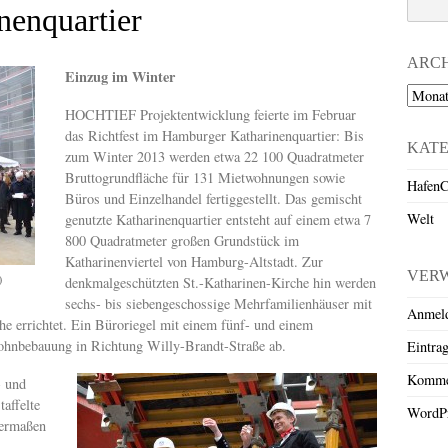
nenquartier
ARC
Einzug im Winter
Archiv
HOCHTIEF Projektentwicklung feierte im Februar
das Richtfest im Hamburger Katharinenquartier: Bis
KAT
zum Winter 2013 werden etwa 22 100 Quadratmeter
Bruttogrundfläche für 131 Mietwohnungen sowie
HafenC
Büros und Einzelhandel fertiggestellt. Das gemischt
Welt
genutzte Katharinenquartier entsteht auf einem etwa 7
800 Quadratmeter großen Grundstück im
Katharinenviertel von Hamburg-Altstadt. Zur
VER
)
denkmalgeschützten St.-Katharinen-Kirche hin werden
sechs- bis siebengeschossige Mehrfamilienhäuser mit
Anmel
 errichtet. Ein Büroriegel mit einem fünf- und einem
ohnbebauung in Richtung Willy-Brandt-Straße ab.
Eintra
Komme
- und
affelte
WordPr
germaßen