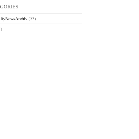
GORIES
ityNewsArchiv
(53)
1)