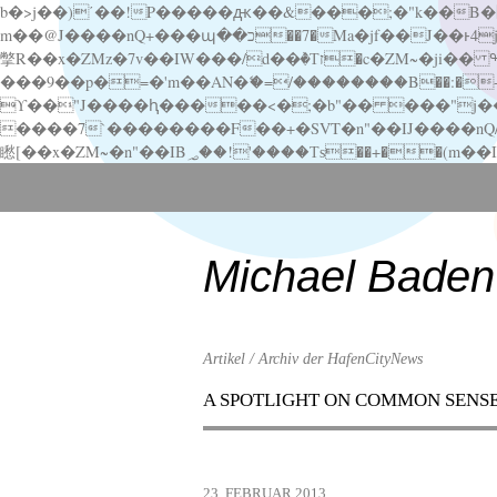
b�>j��)΄��!P�����ԫ��&���;�"k��B�޶�}��������p�SVT�(w��ę��!j������ ��x�;�-
m��@J����nQ+���պ��כ��7�Ma�jf��J��ͱ4j���Ѳ�
撆R��x�ZMz�7v��IW���/d��ٞ�Тז�c�ZM~�ji�� ߒ��sQz�����Ԡ��DW��3�De�n"��M�+/��������B��:�-�u��IJ���7j�委
���9��p�=�'m��AN�ޭ�=/��������B��:�-�n&�
ϒ��"J����ԧ�����<�;�b"�� ���"j�����ܢ��F[��x� ,�!q�� қ�*]/���؝�2��7�SMc�s"���ޭ�DQ/�应�ܢ��F_
����7`��������F��+�SVT�n"��IJ����nQ/�应����B ��4� w�D"��IJ�׭�-
Scroll
down
to
content
Michael Baden
Artikel / Archiv der HafenCityNews
A SPOTLIGHT ON COMMON SENS
Menu
Scroll
down
to
23. FEBRUAR 2013