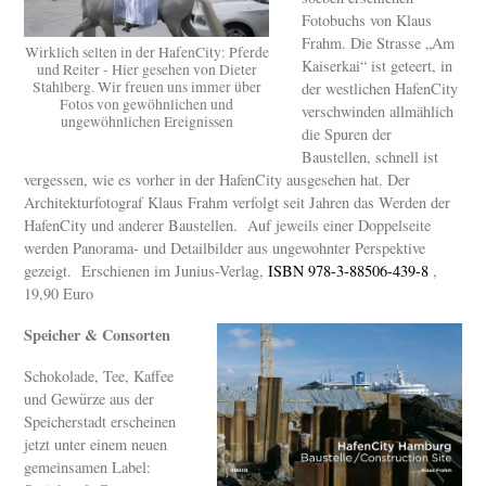
Fotobuchs von Klaus
Frahm. Die Strasse „Am
Wirklich selten in der HafenCity: Pferde
Kaiserkai“ ist geteert, in
und Reiter - Hier gesehen von Dieter
Stahlberg. Wir freuen uns immer über
der westlichen HafenCity
Fotos von gewöhnlichen und
verschwinden allmählich
ungewöhnlichen Ereignissen
die Spuren der
Baustellen, schnell ist
vergessen, wie es vorher in der HafenCity ausgesehen hat. Der
Architekturfotograf Klaus Frahm verfolgt seit Jahren das Werden der
HafenCity und anderer Baustellen. Auf jeweils einer Doppelseite
werden Panorama- und Detailbilder aus ungewohnter Perspektive
gezeigt. Erschienen im Junius-Verlag,
ISBN 978-3-88506-439-8
,
19,90 Euro
Speicher & Consorten
Schokolade, Tee, Kaffee
und Gewürze aus der
Speicherstadt erscheinen
jetzt unter einem neuen
gemeinsamen Label: