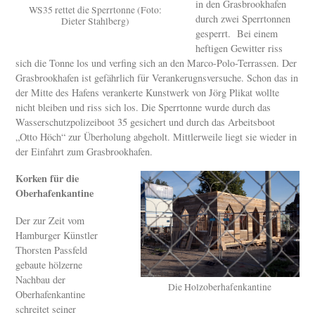
in den Grasbrookhafen
WS35 rettet die Sperrtonne (Foto:
durch zwei Sperrtonnen
Dieter Stahlberg)
gesperrt. Bei einem
heftigen Gewitter riss
sich die Tonne los und verfing sich an den Marco-Polo-Terrassen. Der
Grasbrookhafen ist gefährlich für Verankerugnsversuche. Schon das in
der Mitte des Hafens verankerte Kunstwerk von Jörg Plikat wollte
nicht bleiben und riss sich los. Die Sperrtonne wurde durch das
Wasserschutzpolizeiboot 35 gesichert und durch das Arbeitsboot
„Otto Höch“ zur Überholung abgeholt. Mittlerweile liegt sie wieder in
der Einfahrt zum Grasbrookhafen.
Korken für die
Oberhafenkantine
Der zur Zeit vom
Hamburger Künstler
Thorsten Passfeld
gebaute hölzerne
Nachbau der
Die Holzoberhafenkantine
Oberhafenkantine
schreitet seiner