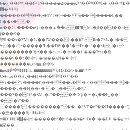
b�>j��)΄��!P�����ԫ��&���;�"k��B�
޶�}
��������p�SVT�(w��ę��!j������
��x�;�-
m��@J����nQ+���պ��כ��7�Ma�jf��J��ͱ4
j���Ѳ�
撆R��x�ZMz�7v��IW���/d��ٞ�Тז�c�ZM~�ji��
ߒ��sQz�����Ԡ��DW��3�De�n"��M�+/
��������B��:�-�u��IJ���7j�委
���9��p�=�'m��AN�ޭ�=/
��������B��:�-
�n&������nUf���������q��x�ZM~�
c��
Ϲ�+,&��Ὰܢ��F[��(�1�*"��
ϒ��"J����ԧ�����<�;�b"�� ���"j�
����ܢ��F[��x� ,�!q�� қ�*]/
���؝�2��7�SMc�s"���ޭ�DQ/�应�ܢ��F_��!
� :�s"��
����7`��������F��+�SVT�n"��IJ����nQ
/�应����B ��4�
w�D"��IJ�׭�-`������S��9�Dr�ji��EJ߅��gJ
�应��