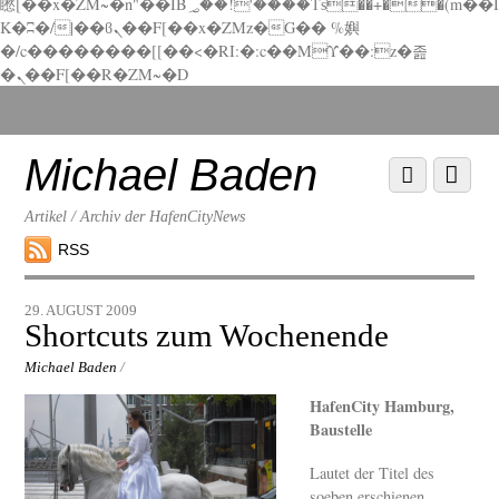
矁[��x�ZM~�n"��IB؃��!'����Тѕ��+��(m��I
K�ʭ�/|��ϐܢ��F[��x�ZMz�G�� %嬩
�/c��������[[��<�RI:�:c��MΎ��:z�졾
�ܢ��F[��R�ZM~�D
Scroll
down
to
Michael Baden
Scroll
Menu
content
down
to
Artikel / Archiv der HafenCityNews
content
RSS
29. AUGUST 2009
Shortcuts zum Wochenende
Michael Baden
/
HafenCity Hamburg,
Baustelle
Lautet der Titel des
soeben erschienen