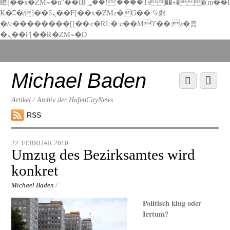
矁[��x�ZM~�n"��IB؃��!'����Тѕ��+��(m��I
K�ʭ�/|��ϐܢ��F[��x�ZMz�G�� %嬩
�/c��������[[��<�RI:�:c��MΎ��:z�졾
�ܢ��F[��R�ZM~�D
Scroll
down
to
Michael Baden
Scroll
Menu
content
down
to
Artikel / Archiv der HafenCityNews
content
RSS
22. FEBRUAR 2010
Umzug des Bezirksamtes wird
konkret
Michael Baden
/
Politisch klug oder
Irrtum?