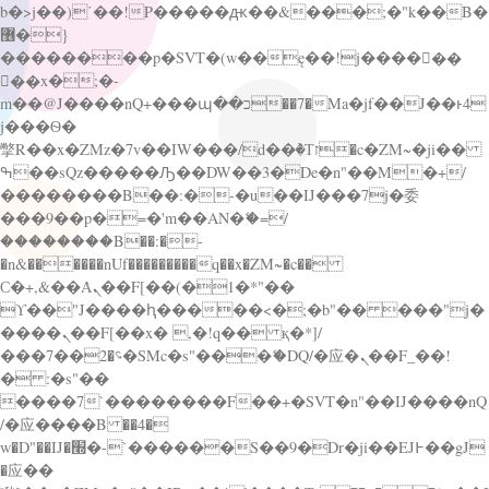
b�>j��)΄��!P�����ԫ��&���;�"k��B�
޶�}
��������p�SVT�(w��ę��!j������
��x�;�-
m��@J����nQ+���պ��כ��7�Ma�jf��J��ͱ4
j���Ѳ�
撆R��x�ZMz�7v��IW���/d��ٞ�Тז�c�ZM~�ji��
ߒ��sQz�����Ԡ��DW��3�De�n"��M�+/
��������B��:�-�u��IJ���7j�委
���9��p�=�'m��AN�ޭ�=/
��������B��:�-
�n&������nUf���������q��x�ZM~�
c��
Ϲ�+,&��Ὰܢ��F[��(�1�*"��
ϒ��"J����ԧ�����<�;�b"�� ���"j�
����ܢ��F[��x� ,�!q�� қ�*]/
���؝�2��7�SMc�s"���ޭ�DQ/�应�ܢ��F_��!
� :�s"��
����7`��������F��+�SVT�n"��IJ����nQ
/�应����B ��4�
w�D"��IJ�׭�-`������S��9�Dr�ji��EJ߅��gJ
�应��