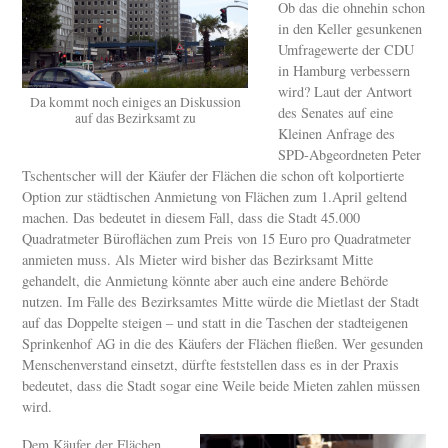
Ob das die ohnehin schon
in den Keller gesunkenen
Umfragewerte der CDU
in Hamburg verbessern
wird? Laut der Antwort
Da kommt noch einiges an Diskussion
des Senates auf eine
auf das Bezirksamt zu
Kleinen Anfrage des
SPD-Abgeordneten Peter
Tschentscher will der Käufer der Flächen die schon oft kolportierte
Option zur städtischen Anmietung von Flächen zum 1.April geltend
machen. Das bedeutet in diesem Fall, dass die Stadt 45.000
Quadratmeter Büroflächen zum Preis von 15 Euro pro Quadratmeter
anmieten muss. Als Mieter wird bisher das Bezirksamt Mitte
gehandelt, die Anmietung könnte aber auch eine andere Behörde
nutzen. Im Falle des Bezirksamtes Mitte würde die Mietlast der Stadt
auf das Doppelte steigen – und statt in die Taschen der stadteigenen
Sprinkenhof AG in die des Käufers der Flächen fließen. Wer gesunden
Menschenverstand einsetzt, dürfte feststellen dass es in der Praxis
bedeutet, dass die Stadt sogar eine Weile beide Mieten zahlen müssen
wird.
Dem Käufer der Flächen