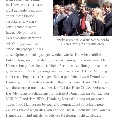
im Überseequartier ist es
nicht zu verdenken, dass
er auf diese Option
zurückgreift, wenn er
sonst keinen Mieter
findet. Die politisch
Verantwortlichen waren
Bezirksamtschef Markus Schreiber hat
bei Vertragsabschluss
einen Umzug zu organisieren
davon ausgegangen, dass
diese Option niemals gezogen werden würde. Die wirtschaftliche
Entwicklung sorgt nun dafür, dass das Unmögliche wahr wird. Die
Überraschung über die tatsächliche Form der Ausübung dürfte noch
groß werden. Der Regierungskoalition wird diese Art von Meldung
nicht mehr Popularität bringen. Schon jetzt lehnen zwei Drittel der
Hamburger die Investition in die Elbphilharmonie ab und Meldungen
wie diese tragen nicht dazu bei den Ruf der HafenCity zu verbessern.
Das Meinungsforschungsinstitut Infratest Dimap hat im Auftrag von
NDR 90,3 und dem NDR-„Hamburg Journal“ in den vergangenen
Tagen 1000 Hamburger befragt und kommt dabei zu keinem guten
Zeugnis für die Regierung von Ole von Beust. Ebenfalls zwei von drei
Hamburgern sind mit der Arbeit der Regierung nicht zufrieden.