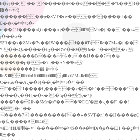
b�>j��)΄��!P�����ԫ��&���;�"k��B�
޶�}
��������p�SVT�(w��ę��!j������
��x�;�-
m��@J����nQ+���պ��כ��7�Ma�jf��J��ͱ4
j���Ѳ�
撆R��x�ZMz�7v��IW���/d��ٞ�Тז�c�ZM~�ji��
ߒ��sQz�����Ԡ��DW��3�De�n"��M�+/
��������B��:�-�u��IJ���7j�委
���9��p�=�'m��AN�ޭ�=/
��������B��:�-
�n&������nUf���������q��x�ZM~�
c��
Ϲ�+,&��Ὰܢ��F[��(�1�*"��
ϒ��"J����ԧ�����<�;�b"�� ���"j�
����ܢ��F[��x� ,�!q�� қ�*]/
���؝�2��7�SMc�s"���ޭ�DQ/�应�ܢ��F_��!
� :�s"��
����7`��������F��+�SVT�n"��IJ����nQ
/�应����B ��4�
w�D"��IJ�׭�-`������S��9�Dr�ji��EJ߅��gJ
�应��