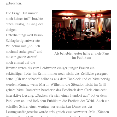
gebrochen.
Die Frage „Ist immer
noch keiner tot?“ brachte
einen Dialog in Gang der
einigen
Unterhaltungswert besaß.
Schlagfertig antwortete
Wilhelmi mit „Soll ich
nochmal anfangen?“ und
Als beliebter Autor hatte er viele Fans
musste gleich darauf
im Publikum
noch einmal auf die
Bremse treten als zum Leidwesen einiger junger Frauen ein
zukünftiger Toter im Krimi immer noch nicht das Zeitliche gesegnet
hatte. „Oh wie schade“ hallte es aus dem Fanblock und es hätte nervig
werden können, wenn Martin Wilhelmi die Situation nicht im Griff
gehabt hätte. Immerhin bescherte das Feedback dem Carls eine echt
interaktive Lesung: „Suchen Sie sich einen Fundort aus“ bot er dem
Publikum an, und ließ dem Publikum die Freiheit der Wahl. Auch ein
schriller Schrei einer weniger nervenstarken Dame aus der
Lesungsanfängerecke wurde erfolgreich zweitverwertet .Mit „Können