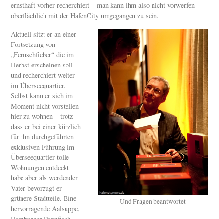
ernsthaft vorher recherchiert – man kann ihm also nicht vorwerfen
oberflächlich mit der HafenCity umgegangen zu sein.
Aktuell sitzt er an einer
Fortsetzung von
„Fernsehfieber“ die im
Herbst erscheinen soll
und recherchiert weiter
im Überseequartier.
Selbst kann er sich im
Moment nicht vorstellen
hier zu wohnen – trotz
dass er bei einer kürzlich
für ihn durchgeführten
exklusiven Führung im
Überseequartier tolle
Wohnungen entdeckt
habe aber als werdender
Vater bevorzugt er
grünere Stadtteile. Eine
Und Fragen beantwortet
hervorragende Aalsuppe,
Hamburger Pannfisch