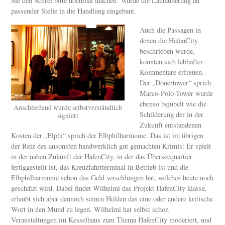
Sie den Schrei bitte nochmal machen“ wurde die Lautäußerung an
passender Stelle in die Handlung eingebaut.
Auch die Passagen in
denen die HafenCity
beschrieben wurde,
konnten sich lebhafter
Kommentare erfreuen.
Der „Dönertower“ sprich
Marco-Polo-Tower wurde
ebenso bejubelt wie die
Anschließend wurde selbstverständlich
Schilderung der in der
signiert
Zukunft entstandenen
Kosten der „Elphi“ sprich der Elbphilharmonie. Das ist im übrigen
der Reiz des ansonsten handwerklich gut gemachten Krimis: Er spielt
in der nahen Zukunft der HafenCity, in der das Überseequartier
fertiggestellt ist, das Kreuzfahrtterminal in Betrieb ist und die
Elbphilharmonie schon das Geld verschlungen hat, welches heute noch
geschätzt wird. Dabei findet Wilhelmi das Projekt HafenCity klasse,
erlaubt sich aber dennoch seinen Helden das eine oder andere kritische
Wort in den Mund zu legen. Wilhelmi hat selbst schon
Veranstaltungen im Kesselhaus zum Thema HafenCity moderiert, und