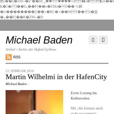
矁[��x�ZM~�n"��IB؃��!'����Тѕ��+��(m��I
K�ʭ�/|��ϐܢ��F[��x�ZMz�G�� %嬩
�/c��������[[��<�RI:�:c��MΎ��:z�졾
�ܢ��F[��R�ZM~�D
Scroll
down
to
Michael Baden
Scroll
Menu
content
down
to
Artikel / Archiv der HafenCityNews
content
RSS
21. FEBRUAR 2010
Martin Wilhelmi in der HafenCity
Michael Baden
/
Erste Lesung im
Kultursalon
Mit „Sie können mich
nicht wegzappen“