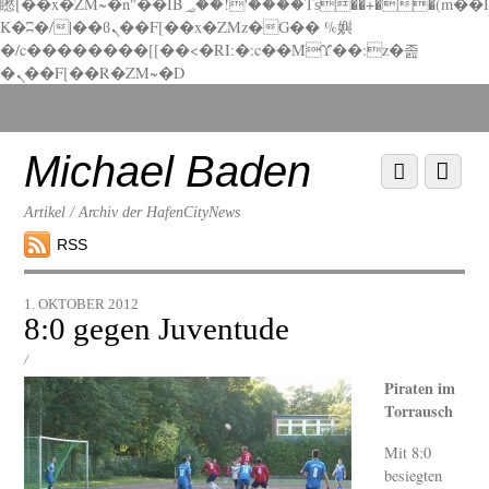
矁[��x�ZM~�n"��IB؃��!'����Тѕ��+��(m��I
K�ʭ�/|��ϐܢ��F[��x�ZMz�G�� %嬩
�/c��������[[��<�RI:�:c��MΎ��:z�졾
�ܢ��F[��R�ZM~�D
Scroll
down
to
Michael Baden
Scroll
Menu
content
down
to
Artikel / Archiv der HafenCityNews
content
RSS
1. OKTOBER 2012
8:0 gegen Juventude
/
Piraten im
Torrausch
Mit 8:0
besiegten