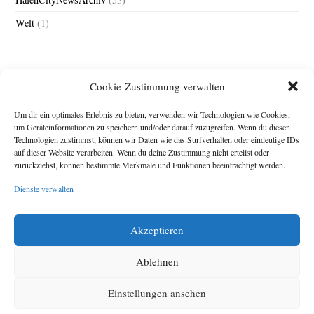
Welt
(1)
Cookie-Zustimmung verwalten
Um dir ein optimales Erlebnis zu bieten, verwenden wir Technologien wie Cookies,
um Geräteinformationen zu speichern und/oder darauf zuzugreifen. Wenn du diesen
Technologien zustimmst, können wir Daten wie das Surfverhalten oder eindeutige IDs
Impressum
auf dieser Website verarbeiten. Wenn du deine Zustimmung nicht erteilst oder
zurückziehst, können bestimmte Merkmale und Funktionen beeinträchtigt werden.
Michael Baden,
Schwensholz 4,
Dienste verwalten
24376 Hasselberg
Disclaimer
Diese Webseite stellt
Akzeptieren
Inhalte der ersten
zehn Jahre der
HafenCity Zeitung
Ablehnen
zur Verfügung. Die
aktuelle Version ist
Einstellungen ansehen
unter
Hafencity
Zeitung
zu finden