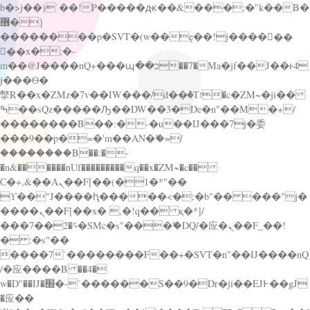
b�>j��)΄��!P�����ԫ��&���;�"k��B�
޶�}
��������p�SVT�(w��ę��!j������
��x�;�-
m��@J����nQ+���պ��כ��7�Ma�jf��J��ͱ4
j���Ѳ�
撆R��x�ZMz�7v��IW���/d��ٞ�Тז�c�ZM~�ji��
ߒ��sQz�����Ԡ��DW��3�De�n"��M�+/
��������B��:�-�u��IJ���7j�委
���9��p�=�'m��AN�ޭ�=/
��������B��:�-
�n&������nUf���������q��x�ZM~�
c��
Ϲ�+,&��Ὰܢ��F[��(�1�*"��
ϒ��"J����ԧ�����<�;�b"�� ���"j�
����ܢ��F[��x� ,�!q�� қ�*]/
���؝�2��7�SMc�s"���ޭ�DQ/�应�ܢ��F_��!
� :�s"��
����7`��������F��+�SVT�n"��IJ����nQ
/�应����B ��4�
w�D"��IJ�׭�-`������S��9�Dr�ji��EJ߅��gJ
�应��